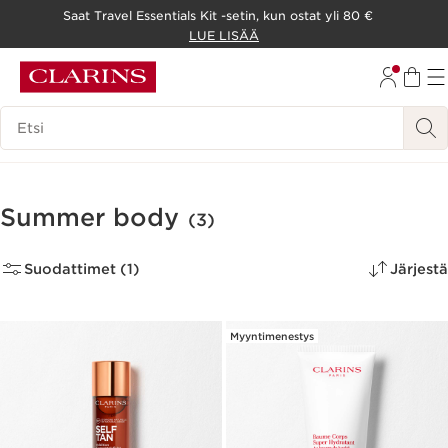
Saat Travel Essentials Kit -setin, kun ostat yli 80 €
SIIRRY SISÄLTÖÖN
LUE LISÄÄ
SIIRRY ALATUNNISTEESEEN
Hakuhistoria
Summer body
(3)
Suodattimet (1)
Järjestä
Myyntimenestys