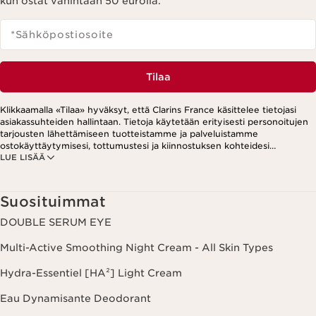
kun ostat vähintään 50 eurolla.
*Sähköpostiosoite
Tilaa
Klikkaamalla «Tilaa» hyväksyt, että Clarins France käsittelee tietojasi
asiakassuhteiden hallintaan. Tietoja käytetään erityisesti personoitujen
tarjousten lähettämiseen tuotteistamme ja palveluistamme
ostokäyttäytymisesi, tottumustesi ja kiinnostuksen kohteidesi
LUE LISÄÄ
perusteella. Tarjouksia voidaan esittää myös sosiaalisessa mediassa ja
kolmansien osapuolten verkkosivustoilla. Lisäksi tietoja käytetään
analytiikkatarkoituksiin. Voit peruuttaa suostumuksesi milloin tahansa
klikkaamalla uutiskirjeen jokaisessa viestissä olevaa peruutuslinkkiä.
Suosituimmat
Lisätietoa tietojesi käsittelystä ja oikeuksistasi löydät
tietosuojakäytännöstämme.
DOUBLE SERUM EYE
Multi-Active Smoothing Night Cream - All Skin Types
Hydra-Essentiel [HA²] Light Cream
Eau Dynamisante Deodorant