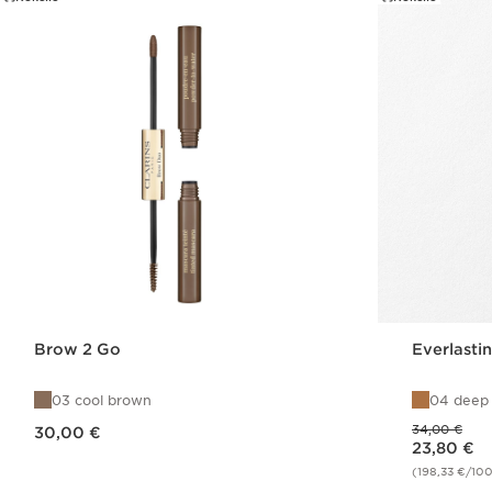
Brow 2 Go
Everlasti
03 cool brown
04 deep
Nykyinen hinta 30,00 €
Aikaisempi hinta 34,00 €
34,00 €
30,00 €
Nykyinen hinta 23,80 €
23,80 €
(198,33 €/10