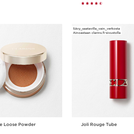
Pikaopastus
Pikaopast
Sävy_saatavilla_vain_verkosta
Ainoastaan clarins.fi-sivustolla
te Loose Powder
Joli Rouge Tube