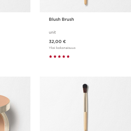
Blush Brush
unit
Nykyinen hinta 32,00 €
32,00 €
Yksi kokonaisuus
us
Pikaopastus