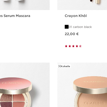
es Serum Mascara
Crayon Khôl
01 carbon black
Nykyinen hinta 22,00 €
22,00 €
Pikaopastus
Pikaopast
Kokeile