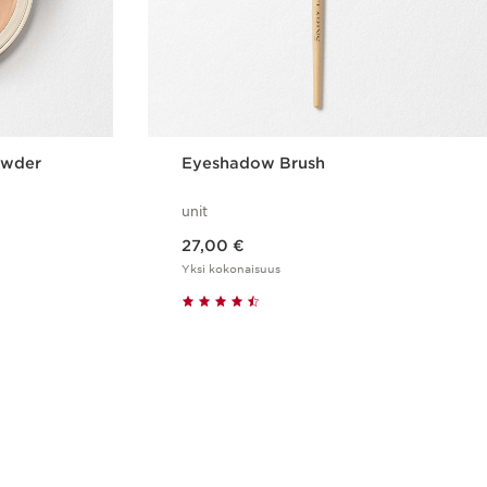
owder
Eyeshadow Brush
unit
Nykyinen hinta 27,00 €
27,00 €
Yksi kokonaisuus
us
Pikaopastus