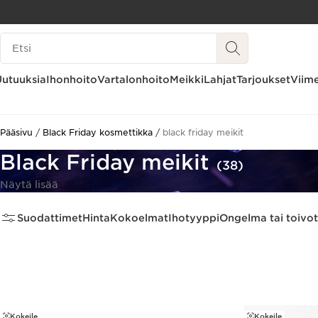
SIIRRY SISÄLTÖÖN
Hakuhistoria
SIIRRY ALATUNNISTEESEEN
Uutuuksia
Ihonhoito
Vartalonhoito
Meikki
Lahjat
Tarjoukset
Viime
Pääsivu
Black Friday kosmettikka
black friday meikit
Black Friday meikit
(38)
Näytä lisää
Suodattimet
Hinta
Kokoelmat
Ihotyyppi
Ongelma tai toivot
Kokeile
Kokeile