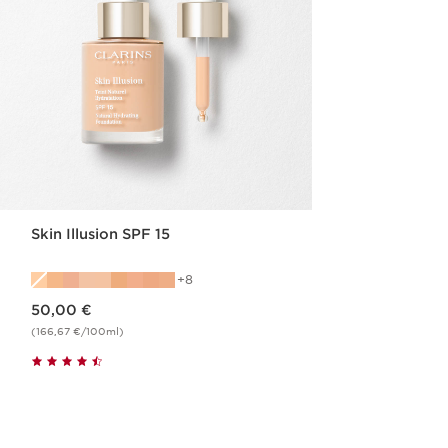
Skin Illusion SPF 15
8
Nykyinen hinta 50,00 €
50,00 €
(166,67 €/100ml)
Pikaopastus