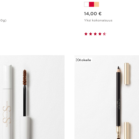
Nykyinen hinta 14,00 €
14,00 €
00g)
Yksi kokonaisuus
Pikaopastus
Pikaopast
Kokeile