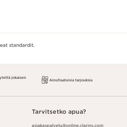
eat standardit.
ytettä jokaisen
Ainutlaatuisia tarjouksia
Tarvitsetko apua?
asiakaspalvelu@online.clarins.com