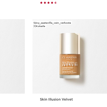
us
Pikaopastus
Sävy_saatavilla_vain_verkosta
Kokeile
Skin Illusion Velvet