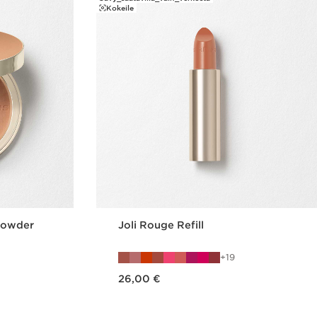
Kokeile
Powder
Joli Rouge Refill
19
Nykyinen hinta 26,00 €
26,00 €