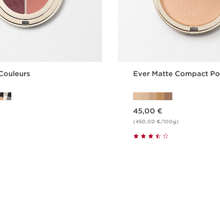
Couleurs
Ever Matte Compact P
Nykyinen hinta 45,00 €
45,00 €
(450,00 €/100g)
Pikaopastus
Pikaopast