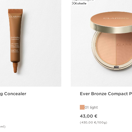
Kokeile
ng Concealer
Ever Bronze Compact 
01 light
Nykyinen hinta 43,00 €
43,00 €
(430,00 €/100g)
0ml)