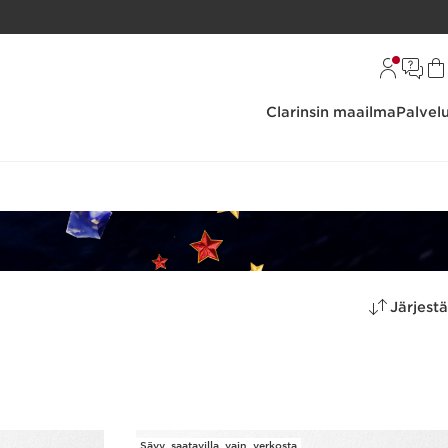
Clarinsin maailma
Palvel
Järjestä
Sävy_saatavilla_vain_verkosta