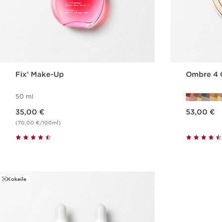
Fix’ Make-Up
Ombre 4 
50 ml
Nykyinen hinta 35,00 €
Nykyinen hinta 53,00 €
35,00 €
53,00 €
(70,00 €/100ml)
Pikaopastus
Kokeile