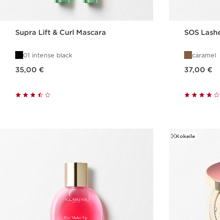
Supra Lift & Curl Mascara
SOS Lash
01 intense black
caramel
Nykyinen hinta 35,00 €
Nykyinen hinta 37,00 €
35,00 €
37,00 €
Pikaopastus
Kokeile