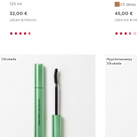
125 ml
03 deep
Nykyinen hinta 32,00 €
Nykyinen hinta 45,00 €
32,00 €
45,00 €
(25,60 €/100ml)
(300,00 €/1
Pikaopastus
Kokeile
Myyntimenestys
Kokeile