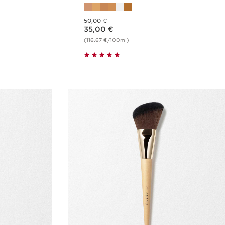
Aikaisempi hinta 50,00 €
50,00 €
Nykyinen hinta 35,00 €
35,00 €
(116,67 €/100ml)
us
Pikaopastus