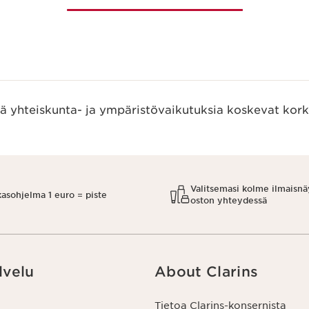
ää yhteiskunta- ja ympäristövaikutuksia koskevat kork
Valitsemasi kolme ilmaisnä
kasohjelma 1 euro = piste
oston yhteydessä
lvelu
About Clarins
Tietoa Clarins-konsernista