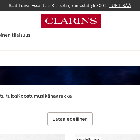
Saat Travel Essentials Kit -setin, kun ostat yli 80 €
LUE LISÄÄ
inen tilaisuus
tu tulos
Koostumus
Ikähaarukka
Lataa edellinen
Rajoitettu_erä