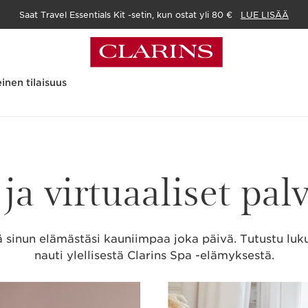
Saat Travel Essentials Kit -setin, kun ostat yli 80 €
LUE LISÄÄ
inen tilaisuus
ja virtuaaliset pal
ä sinun elämästäsi kauniimpaa joka päivä. Tutustu luk
nauti ylellisestä Clarins Spa -elämyksestä.