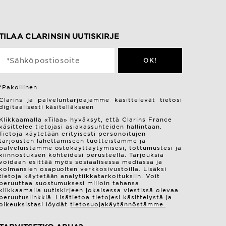
TILAA CLARINSIN UUTISKIRJE
*Sähköpostiosoite
OK!
*Pakollinen
Clarins ja palveluntarjoajamme käsittelevät tietosi
digitaalisesti käsitelläkseen
Klikkaamalla «Tilaa» hyväksyt, että Clarins France
käsittelee tietojasi asiakassuhteiden hallintaan.
Tietoja käytetään erityisesti personoitujen
tarjousten lähettämiseen tuotteistamme ja
palveluistamme ostokäyttäytymisesi, tottumustesi ja
kiinnostuksen kohteidesi perusteella. Tarjouksia
voidaan esittää myös sosiaalisessa mediassa ja
kolmansien osapuolten verkkosivustoilla. Lisäksi
tietoja käytetään analytiikkatarkoituksiin. Voit
peruuttaa suostumuksesi milloin tahansa
klikkaamalla uutiskirjeen jokaisessa viestissä olevaa
peruutuslinkkiä. Lisätietoa tietojesi käsittelystä ja
oikeuksistasi löydät
tietosuojakäytännöstämme.