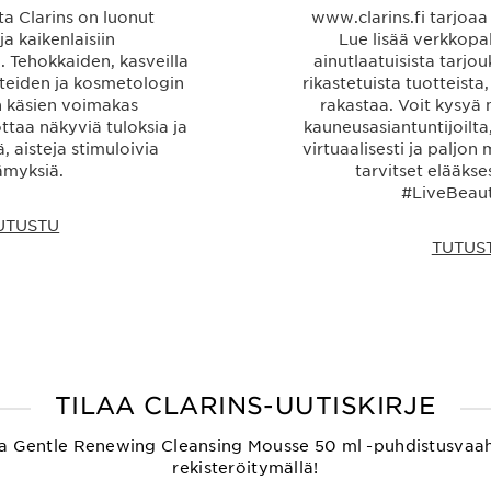
ta Clarins on luonut
www.clarins.fi tarjoaa
a kaikenlaisiin
Lue lisää verkkopa
 Tehokkaiden, kasveilla
ainutlaatuisista tarjou
tteiden ja kosmetologin
rikastetuista tuotteista,
 käsien voimakas
rakastaa. Voit kysyä 
ttaa näkyviä tuloksia ja
kauneusasiantuntijoilta
, aisteja stimuloivia
virtuaalisesti ja paljon
ämyksiä.
tarvitset elääkses
#LiveBeauti
UTUSTU
TUTUS
TILAA CLARINS-UUTISKIRJE
ksetta Gentle Renewing Cleansing Mousse 50 ml -puhdistusvaa
rekisteröitymällä!