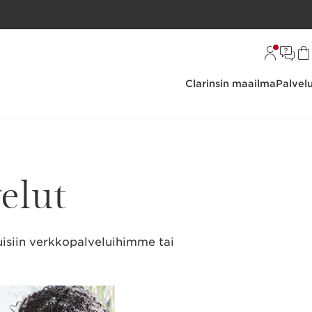
Clarinsin maailma
Palvel
velut
uisiin verkkopalveluihimme tai