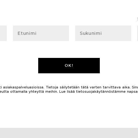
Etunimi
Sukunimi
OK!
i asiakaspalveluasioissa. Tietoja säilytetään tätä varten tarvittava aika. Sinu
 oikeutta ottamalla yhteyttä meihin. Lue lisää tietosuojakäytännöstämme naps