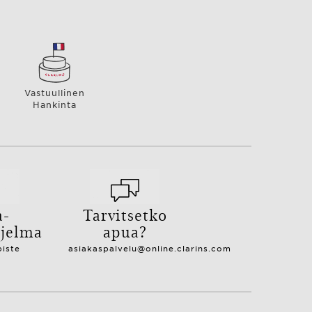
Vastuullinen
Hankinta
a-
Tarvitsetko
hjelma
apua?
piste
asiakaspalvelu@online.clarins.com