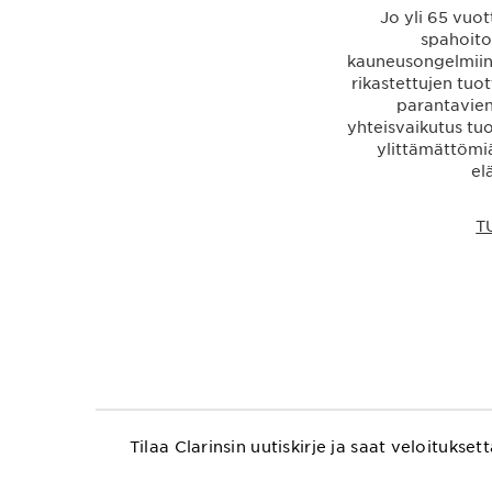
Jo yli 65 vuot
spahoitoj
kauneusongelmiin.
rikastettujen tuo
parantavien
yhteisvaikutus tuo
ylittämättömiä
el
T
Tilaa Clarinsin uutiskirje ja saat veloitu