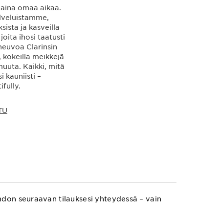
 aina omaa aikaa.
lveluistamme,
ksista ja kasveilla
 joita ihosi taatusti
neuvoa Clarinsin
, kokeilla meikkejä
 muuta. Kaikki, mitä
i kauniisti –
fully.
TU
hdon seuraavan tilauksesi yhteydessä – vain