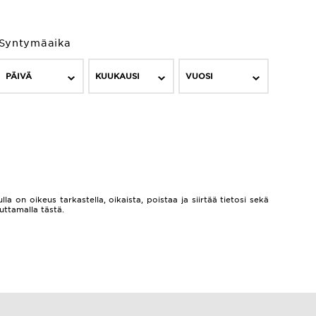
Syntymäaika
PÄIVÄ
KUUKAUSI
VUOSI
lla on oikeus tarkastella, oikaista, poistaa ja siirtää tietosi sekä
auttamalla
tästä.