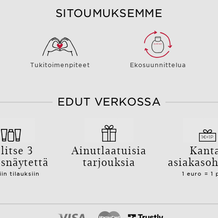
SITOUMUKSEMME
Tukitoimenpiteet
Ekosuunnittelua
EDUT VERKOSSA
litse 3
Ainutlaatuisia
Kant
isnäytettä
tarjouksia
asiakaso
iin tilauksiin
1 euro = 1 