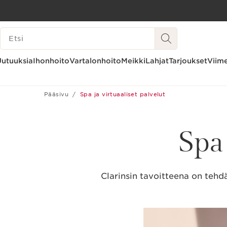
SIIRRY SISÄLTÖÖN
HAKUHISTORIA
SIIRRY ALATUNNISTEESEEN
Uutuuksia
Ihonhoito
Vartalonhoito
Meikki
Lahjat
Tarjoukset
Viime
Pääsivu
Spa ja virtuaaliset palvelut
Spa 
Clarinsin tavoitteena on tehd