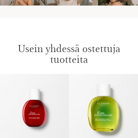
Usein yhdessä ostettuja
tuotteita
SIIRRY SISÄLTÖÖN