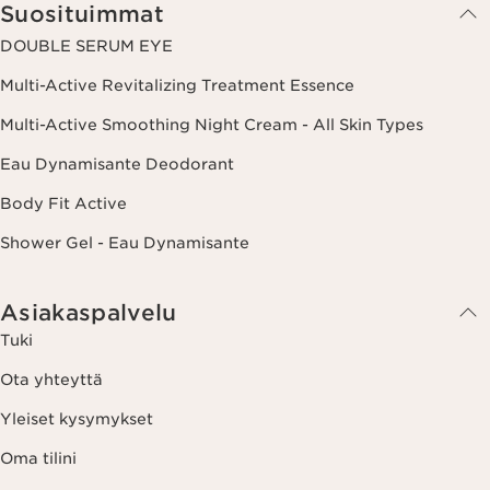
klikkaamalla uutiskirjeen jokaisessa viestissä olevaa peruutuslinkkiä.
Suosituimmat
Lisätietoa tietojesi käsittelystä ja oikeuksistasi löydät
tietosuojakäytännöstämme.
DOUBLE SERUM EYE
Multi-Active Revitalizing Treatment Essence
Multi-Active Smoothing Night Cream - All Skin Types
Eau Dynamisante Deodorant
Body Fit Active
Shower Gel - Eau Dynamisante
Asiakaspalvelu
Tuki
Ota yhteyttä
Yleiset kysymykset
Oma tilini