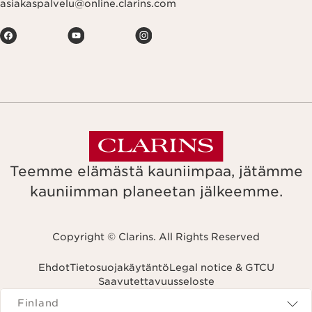
asiakaspalvelu@online.clarins.com
Teemme elämästä kauniimpaa, jätämme
kauniimman planeetan jälkeemme.
Copyright © Clarins. All Rights Reserved
Ehdot
Tietosuojakäytäntö
Legal notice & GTCU
Saavutettavuusseloste
Navigates to
Finland