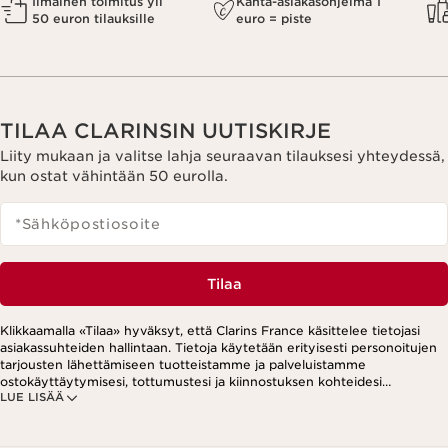
Ilmainen toimitus yli
Kanta-asiakasohjelma 1
50 euron tilauksille
euro = piste
TILAA CLARINSIN UUTISKIRJE
Liity mukaan ja valitse lahja seuraavan tilauksesi yhteydessä,
kun ostat vähintään 50 eurolla.
*Sähköpostiosoite
Tilaa
Klikkaamalla «Tilaa» hyväksyt, että Clarins France käsittelee tietojasi
asiakassuhteiden hallintaan. Tietoja käytetään erityisesti personoitujen
tarjousten lähettämiseen tuotteistamme ja palveluistamme
ostokäyttäytymisesi, tottumustesi ja kiinnostuksen kohteidesi
LUE LISÄÄ
perusteella. Tarjouksia voidaan esittää myös sosiaalisessa mediassa ja
kolmansien osapuolten verkkosivustoilla. Lisäksi tietoja käytetään
analytiikkatarkoituksiin. Voit peruuttaa suostumuksesi milloin tahansa