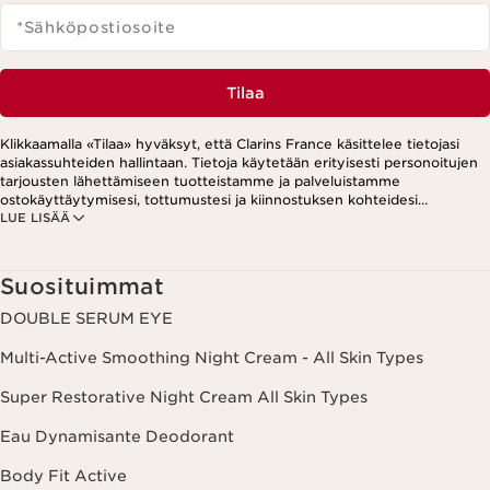
*Sähköpostiosoite
Tilaa
Klikkaamalla «Tilaa» hyväksyt, että Clarins France käsittelee tietojasi
asiakassuhteiden hallintaan. Tietoja käytetään erityisesti personoitujen
tarjousten lähettämiseen tuotteistamme ja palveluistamme
ostokäyttäytymisesi, tottumustesi ja kiinnostuksen kohteidesi
LUE LISÄÄ
perusteella. Tarjouksia voidaan esittää myös sosiaalisessa mediassa ja
kolmansien osapuolten verkkosivustoilla. Lisäksi tietoja käytetään
analytiikkatarkoituksiin. Voit peruuttaa suostumuksesi milloin tahansa
klikkaamalla uutiskirjeen jokaisessa viestissä olevaa peruutuslinkkiä.
Suosituimmat
Lisätietoa tietojesi käsittelystä ja oikeuksistasi löydät
tietosuojakäytännöstämme.
DOUBLE SERUM EYE
Multi-Active Smoothing Night Cream - All Skin Types
Super Restorative Night Cream All Skin Types
Eau Dynamisante Deodorant
Body Fit Active