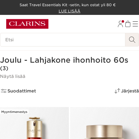
Saat Travel Essentials Kit -setin, kun ostat yli 80 €
SIIRRY SISÄLTÖÖN
LUE LISÄÄ
SIIRRY ALATUNNISTEESEEN
Hakuhistoria
Joulu - Lahjakone ihonhoito 60s
(3)
Näytä lisää
Suodattimet
Järjestä
Myyntimenestys