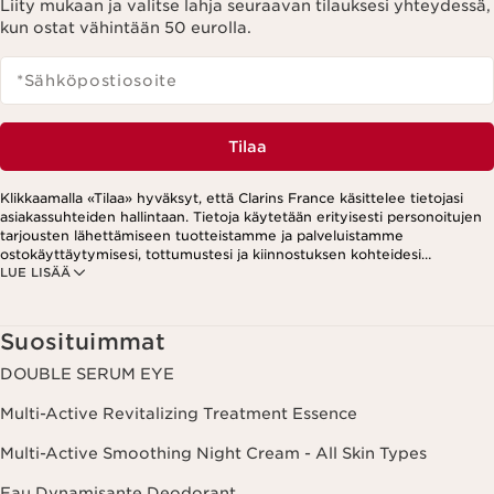
Liity mukaan ja valitse lahja seuraavan tilauksesi yhteydessä,
kun ostat vähintään 50 eurolla.
*Sähköpostiosoite
Tilaa
Klikkaamalla «Tilaa» hyväksyt, että Clarins France käsittelee tietojasi
asiakassuhteiden hallintaan. Tietoja käytetään erityisesti personoitujen
tarjousten lähettämiseen tuotteistamme ja palveluistamme
ostokäyttäytymisesi, tottumustesi ja kiinnostuksen kohteidesi
LUE LISÄÄ
perusteella. Tarjouksia voidaan esittää myös sosiaalisessa mediassa ja
kolmansien osapuolten verkkosivustoilla. Lisäksi tietoja käytetään
analytiikkatarkoituksiin. Voit peruuttaa suostumuksesi milloin tahansa
klikkaamalla uutiskirjeen jokaisessa viestissä olevaa peruutuslinkkiä.
Suosituimmat
Lisätietoa tietojesi käsittelystä ja oikeuksistasi löydät
tietosuojakäytännöstämme.
DOUBLE SERUM EYE
Multi-Active Revitalizing Treatment Essence
Multi-Active Smoothing Night Cream - All Skin Types
Eau Dynamisante Deodorant