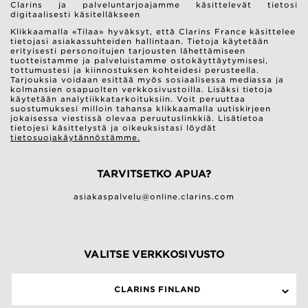
Clarins ja palveluntarjoajamme käsittelevät tietosi
digitaalisesti käsitelläkseen
Klikkaamalla «Tilaa» hyväksyt, että Clarins France käsittelee
tietojasi asiakassuhteiden hallintaan. Tietoja käytetään
erityisesti personoitujen tarjousten lähettämiseen
tuotteistamme ja palveluistamme ostokäyttäytymisesi,
tottumustesi ja kiinnostuksen kohteidesi perusteella.
Tarjouksia voidaan esittää myös sosiaalisessa mediassa ja
kolmansien osapuolten verkkosivustoilla. Lisäksi tietoja
käytetään analytiikkatarkoituksiin. Voit peruuttaa
suostumuksesi milloin tahansa klikkaamalla uutiskirjeen
jokaisessa viestissä olevaa peruutuslinkkiä. Lisätietoa
tietojesi käsittelystä ja oikeuksistasi löydät
tietosuojakäytännöstämme.
TARVITSETKO APUA?
asiakaspalvelu@online.clarins.com
VALITSE VERKKOSIVUSTO
CLARINS FINLAND