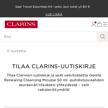
Saat Travel Essentials Kit -setin, kun ostat yli 80 €
SIIRRY SISÄLTÖÖN
LUE LISÄÄ
SIIRRY ALATUNNISTEESEEN
HAKUHISTORIA
0 tuotetta
TILAA CLARINS-UUTISKIRJE
Tilaa Clarinsin uutiskirje ja saat veloituksetta Gentle
Renewing Cleansing Mousse 50 ml -puhdistusvaahdon
seuraavan tilauksesi yhteydessä – vain
rekisteröitymällä!