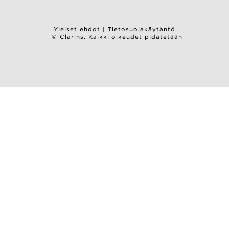
Yleiset ehdot
|
Tietosuojakäytäntö
© Clarins. Kaikki oikeudet pidätetään