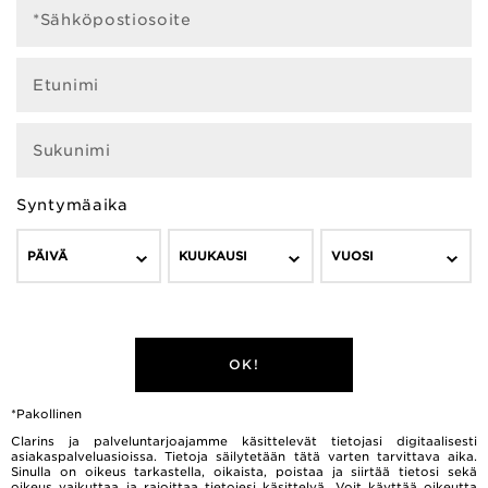
*Sähköpostiosoite
Etunimi
Sukunimi
Syntymäaika
PÄIVÄ
KUUKAUSI
VUOSI
OK!
*Pakollinen
Clarins ja palveluntarjoajamme käsittelevät tietojasi digitaalisesti
asiakaspalveluasioissa. Tietoja säilytetään tätä varten tarvittava aika.
Sinulla on oikeus tarkastella, oikaista, poistaa ja siirtää tietosi sekä
oikeus vaikuttaa ja rajoittaa tietojesi käsittelyä. Voit käyttää oikeutta