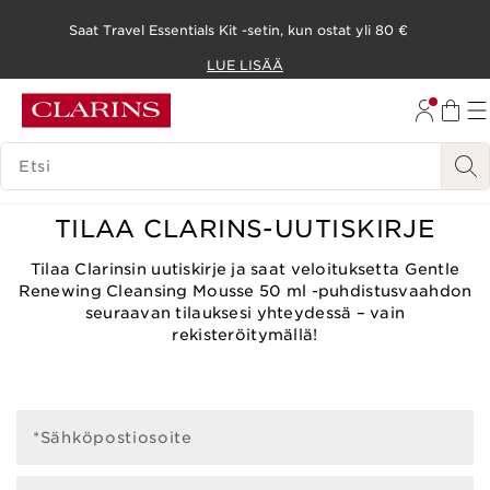
Saat Travel Essentials Kit -setin, kun ostat yli 80 €
SIIRRY SISÄLTÖÖN
LUE LISÄÄ
SIIRRY ALATUNNISTEESEEN
HAKUHISTORIA
0 tuotetta
TILAA CLARINS-UUTISKIRJE
Tilaa Clarinsin uutiskirje ja saat veloituksetta Gentle
Renewing Cleansing Mousse 50 ml -puhdistusvaahdon
seuraavan tilauksesi yhteydessä – vain
rekisteröitymällä!
*Sähköpostiosoite