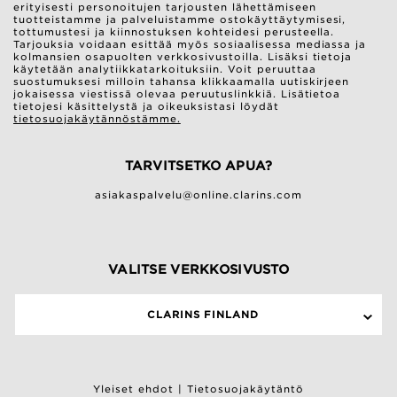
erityisesti personoitujen tarjousten lähettämiseen
tuotteistamme ja palveluistamme ostokäyttäytymisesi,
tottumustesi ja kiinnostuksen kohteidesi perusteella.
Tarjouksia voidaan esittää myös sosiaalisessa mediassa ja
kolmansien osapuolten verkkosivustoilla. Lisäksi tietoja
käytetään analytiikkatarkoituksiin. Voit peruuttaa
suostumuksesi milloin tahansa klikkaamalla uutiskirjeen
jokaisessa viestissä olevaa peruutuslinkkiä. Lisätietoa
tietojesi käsittelystä ja oikeuksistasi löydät
tietosuojakäytännöstämme.
TARVITSETKO APUA?
asiakaspalvelu@online.clarins.com
VALITSE VERKKOSIVUSTO
CLARINS FINLAND
Yleiset ehdot
|
Tietosuojakäytäntö