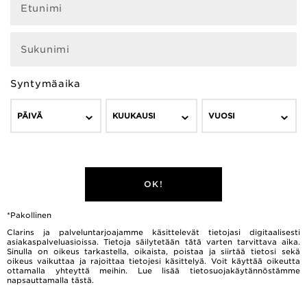
Etunimi
Sukunimi
Syntymäaika
PÄIVÄ
KUUKAUSI
VUOSI
OK!
*Pakollinen
Clarins ja palveluntarjoajamme käsittelevät tietojasi digitaalisesti
asiakaspalveluasioissa. Tietoja säilytetään tätä varten tarvittava aika.
Sinulla on oikeus tarkastella, oikaista, poistaa ja siirtää tietosi sekä
oikeus vaikuttaa ja rajoittaa tietojesi käsittelyä. Voit käyttää oikeutta
ottamalla yhteyttä meihin. Lue lisää tietosuojakäytännöstämme
napsauttamalla
tästä.