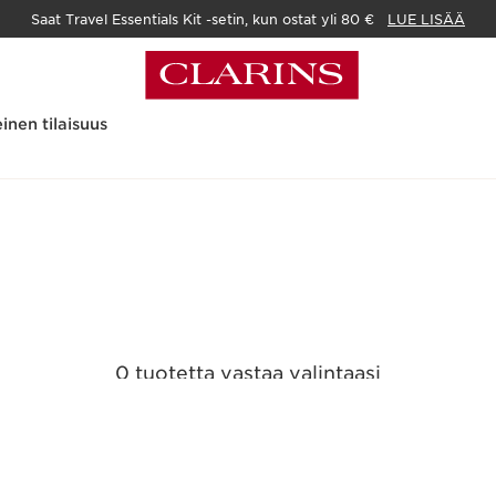
Saat Travel Essentials Kit -setin, kun ostat yli 80 €
LUE LISÄÄ
inen tilaisuus
0 tuotetta vastaa valintaasi
Nollaa kaikki suodattimet