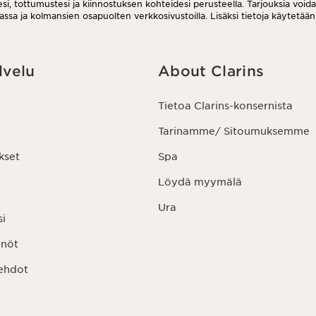
i, tottumustesi ja kiinnostuksen kohteidesi perusteella. Tarjouksia void
assa ja kolmansien osapuolten verkkosivustoilla. Lisäksi tietoja käytetään
uksiin. Voit peruuttaa suostumuksesi milloin tahansa klikkaamalla uutiskir
ruutuslinkkiä. Lisätietoa tietojesi käsittelystä ja oikeuksistasi löydät
nöstämme.
lvelu
About Clarins
Tietoa Clarins-konsernista
Tarinamme/ Sitoumuksemme
kset
Spa
Löydä myymälä
Ura
si
nnöt
ehdot