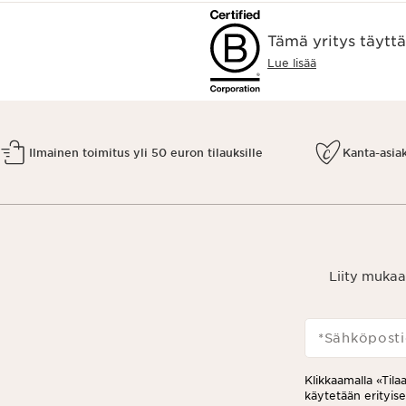
Tämä yritys täytt
Lue lisää
Ilmainen toimitus yli 50 euron tilauksille
Kanta-asia
Liity mukaa
*Sähköposti
Klikkaamalla «Tila
käytetään erityis