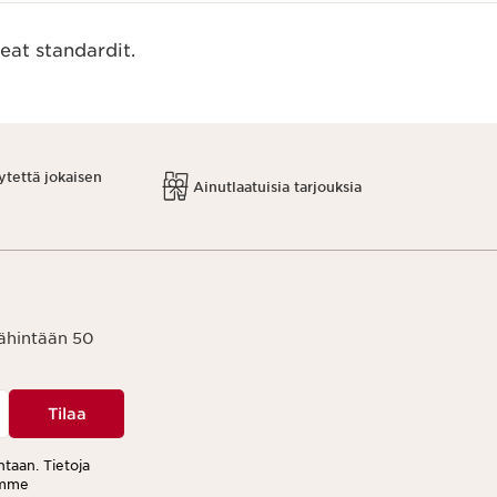
eat standardit.
ytettä jokaisen
Ainutlaatuisia tarjouksia
vähintään 50
Tilaa
ntaan. Tietoja
tamme