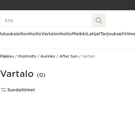
SIIRRY SISÄLTÖÖN
Hakuhistoria
SIIRRY ALATUNNISTEESEEN
Uutuuksia
Ihonhoito
Vartalonhoito
Meikki
Lahjat
Tarjoukset
Viime
Pääsivu
Ihonhoito
Aurinko
After Sun
Vartalo
Vartalo
(0)
Suodattimet