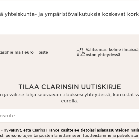
ää yhteiskunta- ja ympäristövaikutuksia koskevat kork
Valitsemasi kolme ilmaisnä
kasohjelma 1 euro = piste
oston yhteydessä
TILAA CLARINSIN UUTISKIRJE
n ja valitse lahja seuraavan tilauksesi yhteydessä, kun ostat 
eurolla.
osoite
a» hyväksyt, että Clarins France käsittelee tietojasi asiakassuhteiden halli
esti personoitujen tarjousten lähettämiseen tuotteistamme ja palveluis