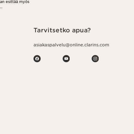
aan esittää myös
jeen jokaisessa
Tarvitsetko apua?
asiakaspalvelu@online.clarins.com