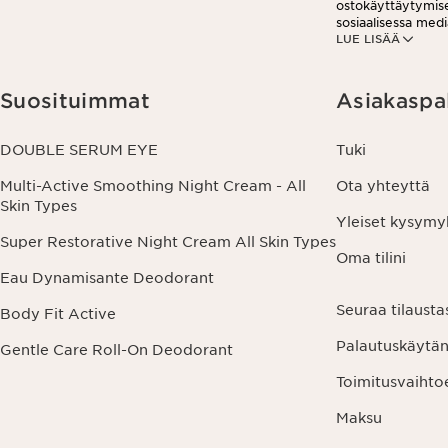
ostokäyttäytymises
sosiaalisessa medi
LUE LISÄÄ
analytiikkatarkoit
viestissä olevaa pe
tietosuojakäytän
Suosituimmat
Asiakaspa
DOUBLE SERUM EYE
Tuki
Multi-Active Smoothing Night Cream - All
Ota yhteyttä
Skin Types
Yleiset kysymy
Super Restorative Night Cream All Skin Types
Oma tilini
Eau Dynamisante Deodorant
Seuraa tilausta
Body Fit Active
Palautuskäytä
Gentle Care Roll-On Deodorant
Toimitusvaihto
Maksu