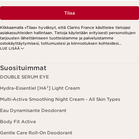
Tilaa
Klikkaamalla «Tilaa» hyväksyt, että Clarins France käsittelee tietojasi
asiakassuhteiden hallintaan. Tietoja käytetään erityisesti personoitujen
tarjousten lähettämiseen tuotteistamme ja palveluistamme
ostokäyttäytymisesi, tottumustesi ja kiinnostuksen kohteidesi
LUE LISÄÄ
perusteella. Tarjouksia voidaan esittää myös sosiaalisessa mediassa ja
kolmansien osapuolten verkkosivustoilla. Lisäksi tietoja käytetään
analytiikkatarkoituksiin. Voit peruuttaa suostumuksesi milloin tahansa
klikkaamalla uutiskirjeen jokaisessa viestissä olevaa peruutuslinkkiä.
Suosituimmat
Lisätietoa tietojesi käsittelystä ja oikeuksistasi löydät
tietosuojakäytännöstämme.
DOUBLE SERUM EYE
Hydra-Essentiel [HA²] Light Cream
Multi-Active Smoothing Night Cream - All Skin Types
Eau Dynamisante Deodorant
Body Fit Active
Gentle Care Roll-On Deodorant