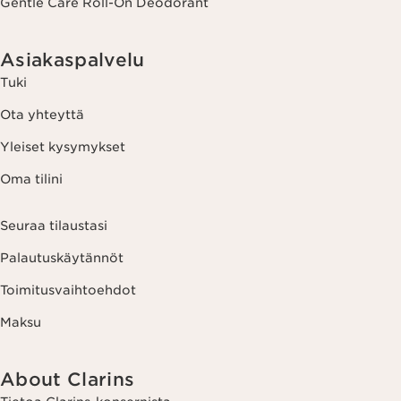
Gentle Care Roll-On Deodorant
Asiakaspalvelu
Tuki
Ota yhteyttä
Yleiset kysymykset
Oma tilini
Seuraa tilaustasi
Palautuskäytännöt
Toimitusvaihtoehdot
Maksu
About Clarins