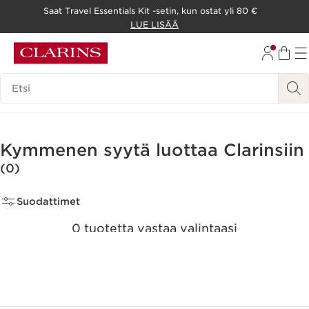
Saat Travel Essentials Kit -setin, kun ostat yli 80 €
SIIRRY SISÄLTÖÖN
LUE LISÄÄ
SIIRRY ALATUNNISTEESEEN
Hakuhistoria
Kymmenen syytä luottaa Clarinsiin
(0)
Suodattimet
0 tuotetta vastaa valintaasi
Nollaa kaikki suodattimet