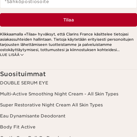
*Sähköpostiosoite
Tilaa
Klikkaamalla «Tilaa» hyväksyt, että Clarins France käsittelee tietojasi
asiakassuhteiden hallintaan. Tietoja käytetään erityisesti personoitujen
tarjousten lähettämiseen tuotteistamme ja palveluistamme
ostokäyttäytymisesi, tottumustesi ja kiinnostuksen kohteidesi
LUE LISÄÄ
perusteella. Tarjouksia voidaan esittää myös sosiaalisessa mediassa ja
kolmansien osapuolten verkkosivustoilla. Lisäksi tietoja käytetään
analytiikkatarkoituksiin. Voit peruuttaa suostumuksesi milloin tahansa
klikkaamalla uutiskirjeen jokaisessa viestissä olevaa peruutuslinkkiä.
Suosituimmat
Lisätietoa tietojesi käsittelystä ja oikeuksistasi löydät
tietosuojakäytännöstämme.
DOUBLE SERUM EYE
Multi-Active Smoothing Night Cream - All Skin Types
Super Restorative Night Cream All Skin Types
Eau Dynamisante Deodorant
Body Fit Active