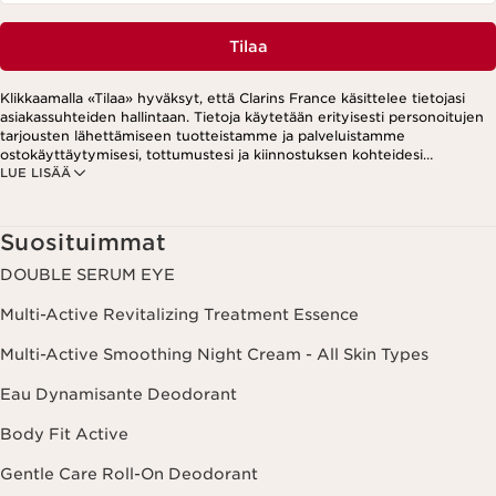
Tilaa
Klikkaamalla «Tilaa» hyväksyt, että Clarins France käsittelee tietojasi
asiakassuhteiden hallintaan. Tietoja käytetään erityisesti personoitujen
tarjousten lähettämiseen tuotteistamme ja palveluistamme
ostokäyttäytymisesi, tottumustesi ja kiinnostuksen kohteidesi
LUE LISÄÄ
perusteella. Tarjouksia voidaan esittää myös sosiaalisessa mediassa ja
kolmansien osapuolten verkkosivustoilla. Lisäksi tietoja käytetään
analytiikkatarkoituksiin. Voit peruuttaa suostumuksesi milloin tahansa
klikkaamalla uutiskirjeen jokaisessa viestissä olevaa peruutuslinkkiä.
Suosituimmat
Lisätietoa tietojesi käsittelystä ja oikeuksistasi löydät
tietosuojakäytännöstämme.
DOUBLE SERUM EYE
Multi-Active Revitalizing Treatment Essence
Multi-Active Smoothing Night Cream - All Skin Types
Eau Dynamisante Deodorant
Body Fit Active
Gentle Care Roll-On Deodorant