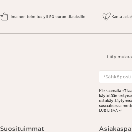
Ilmainen toimitus yli 50 euron tilauksille
Kanta-asia
Liity mukaa
*Sähköposti
Klikkaamalla «Tila
käytetään erityis
ostokäyttäytymises
sosiaalisessa medi
LUE LISÄÄ
analytiikkatarkoit
viestissä olevaa pe
tietosuojakäytän
Suosituimmat
Asiakaspa