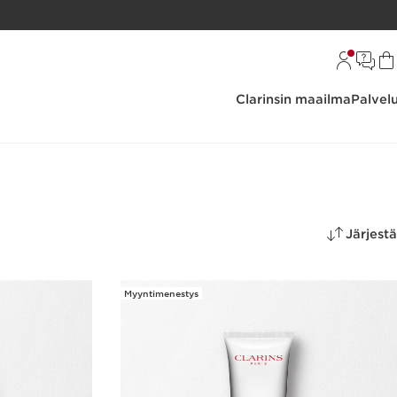
Clarinsin maailma
Palvel
Järjestä
Myyntimenestys