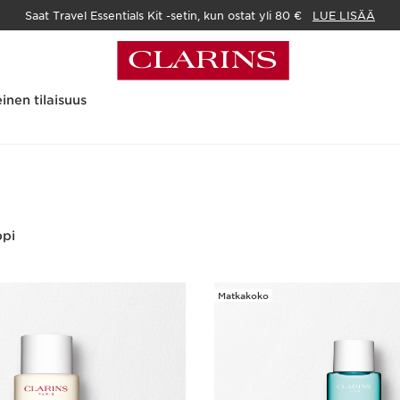
Saat Travel Essentials Kit -setin, kun ostat yli 80 €
LUE LISÄÄ
inen tilaisuus
ppi
Matkakoko