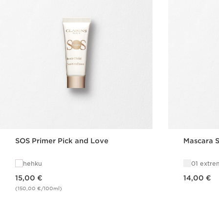
SOS Primer Pick and Love
Mascara 
hehku
01 extre
Nykyinen hinta 15,00 €
Nykyinen hinta 14,00 €
15,00 €
14,00 €
(150,00 €/100ml)
Pikaopastus