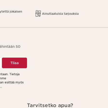
ytettä jokaisen
Ainutlaatuisia tarjouksia
vähintään 50
Tilaa
ntaan. Tietoja
tamme
aan esittää myös
jeen jokaisessa
Tarvitsetko apua?