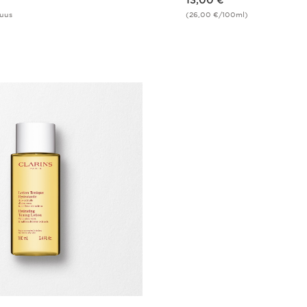
13,00 €
suus
(26,00 €/100ml)
Pikaopastus
Pikaopast