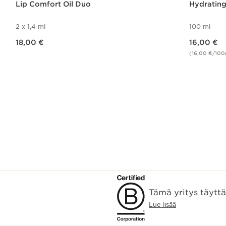
Lip Comfort Oil Duo
Hydrating
2 x 1,4 ml
100 ml
Nykyinen hinta 18,00 €
Nykyinen hinta 16,00 €
18,00 €
16,00 €
(16,00 €/100
Pikaopastus
Tämä yritys täytt
Lue lisää