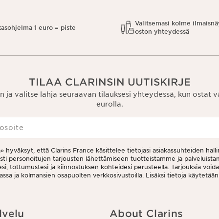
Valitsemasi kolme ilmaisnä
kasohjelma 1 euro = piste
oston yhteydessä
TILAA CLARINSIN UUTISKIRJE
n ja valitse lahja seuraavan tilauksesi yhteydessä, kun ostat 
eurolla.
osoite
a» hyväksyt, että Clarins France käsittelee tietojasi asiakassuhteiden halli
esti personoitujen tarjousten lähettämiseen tuotteistamme ja palveluis
i, tottumustesi ja kiinnostuksen kohteidesi perusteella. Tarjouksia void
assa ja kolmansien osapuolten verkkosivustoilla. Lisäksi tietoja käytetään
uksiin. Voit peruuttaa suostumuksesi milloin tahansa klikkaamalla uutiskir
ruutuslinkkiä. Lisätietoa tietojesi käsittelystä ja oikeuksistasi löydät
nöstämme.
lvelu
About Clarins