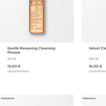
Gentle Renewing Cleansing
Velvet Cl
Mousse
50 ml
100 ml
Nykyinen hinta 13,00 €
Nykyinen hinta 16,00 €
13,00 €
16,00 €
(26,00 €/100ml)
(16,00 €/100
Pikaopastus
Matkakoko
Matkakoko