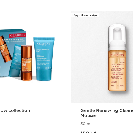
Myyntimenestys
low collection
Gentle Renewing Clean
Mousse
50 ml
Nykyinen hinta 13,00 €