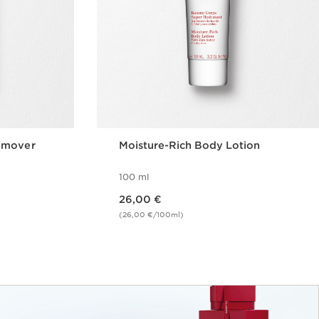
emover
Moisture-Rich Body Lotion
100 ml
Nykyinen hinta 26,00 €
26,00 €
(26,00 €/100ml)
us
Pikaopastus