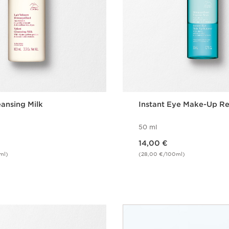
eansing Milk
Instant Eye Make-Up R
50 ml
Nykyinen hinta 14,00 €
14,00 €
ml)
(28,00 €/100ml)
Pikaopastus
Pikaopast