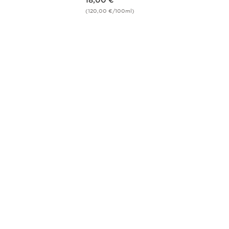
18,00 €
(120,00 €/100ml)
us
Pikaopastus