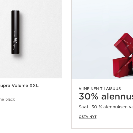
Supra Volume XXL
VIIMEINEN TILAISUUS
30% alennus
me black
Saat -30 % alennuksen val
OSTA NYT
Pikaopastus