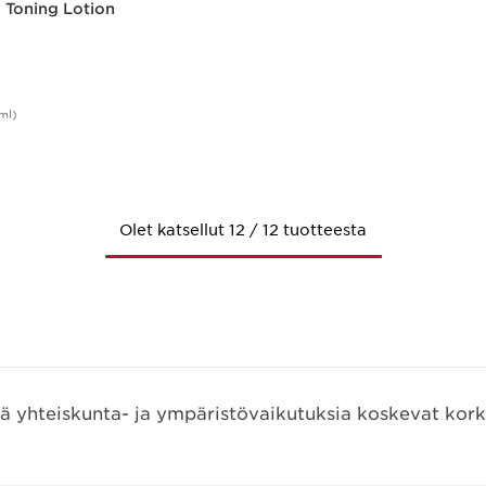
 Toning Lotion
ml)
Pikaopastus
Olet katsellut 12 / 12 tuotteesta
ää yhteiskunta- ja ympäristövaikutuksia koskevat kork