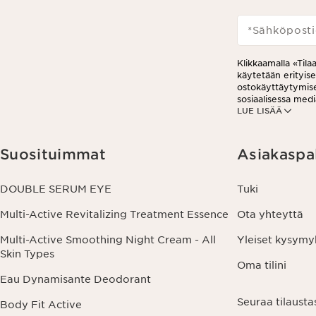
*Sähköposti
Klikkaamalla «Tila
käytetään erityis
ostokäyttäytymises
sosiaalisessa medi
LUE LISÄÄ
analytiikkatarkoit
viestissä olevaa pe
tietosuojakäytän
Suosituimmat
Asiakaspa
DOUBLE SERUM EYE
Tuki
Multi-Active Revitalizing Treatment Essence
Ota yhteyttä
Multi-Active Smoothing Night Cream - All
Yleiset kysymy
Skin Types
Oma tilini
Eau Dynamisante Deodorant
Seuraa tilausta
Body Fit Active