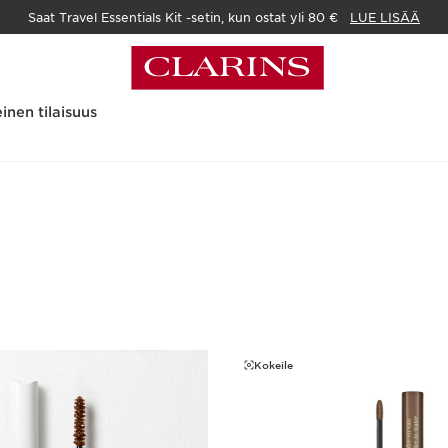
Saat Travel Essentials Kit -setin, kun ostat yli 80 €
LUE LISÄÄ
inen tilaisuus
Kokeile