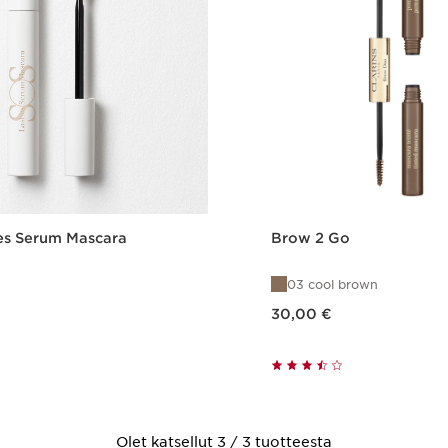
es Serum Mascara
Brow 2 Go
03 cool brown
Nykyinen hinta 30,00 €
30,00 €
Pikaopastus
Pikaopast
Olet katsellut 3 / 3 tuotteesta