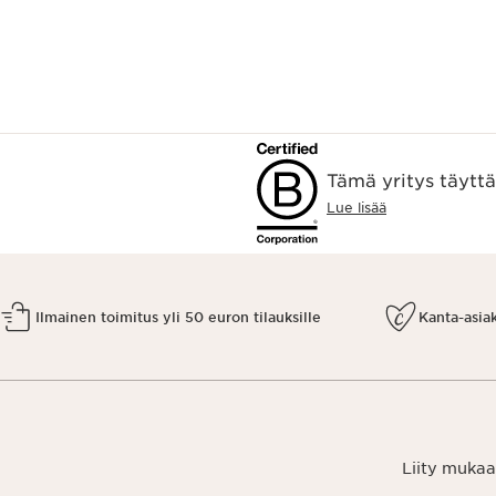
Tämä yritys täytt
Lue lisää
Ilmainen toimitus yli 50 euron tilauksille
Kanta-asia
Liity mukaa