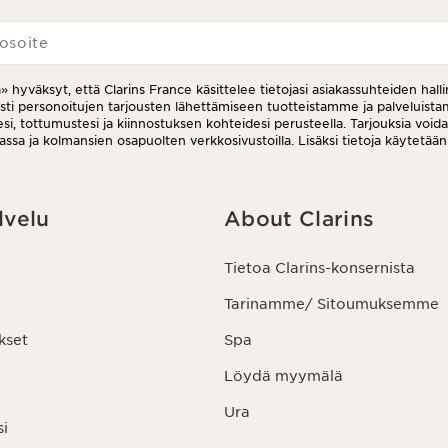
osoite
a» hyväksyt, että Clarins France käsittelee tietojasi asiakassuhteiden halli
esti personoitujen tarjousten lähettämiseen tuotteistamme ja palveluis
i, tottumustesi ja kiinnostuksen kohteidesi perusteella. Tarjouksia void
assa ja kolmansien osapuolten verkkosivustoilla. Lisäksi tietoja käytetään
uksiin. Voit peruuttaa suostumuksesi milloin tahansa klikkaamalla uutiskir
ruutuslinkkiä. Lisätietoa tietojesi käsittelystä ja oikeuksistasi löydät
nöstämme.
lvelu
About Clarins
Tietoa Clarins-konsernista
Tarinamme/ Sitoumuksemme
kset
Spa
Löydä myymälä
Ura
si