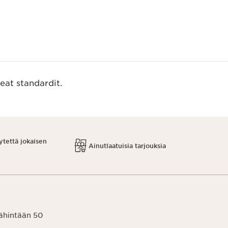
eat standardit.
ytettä jokaisen
Ainutlaatuisia tarjouksia
vähintään 50