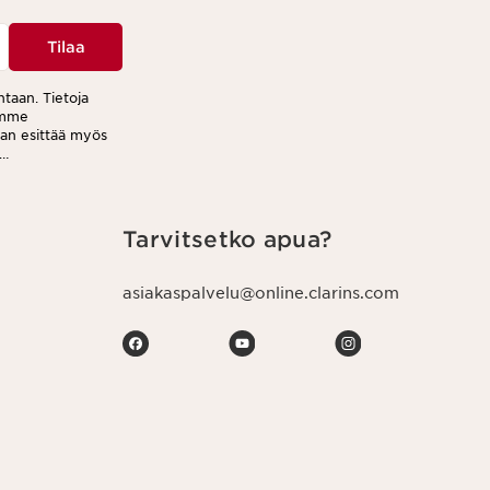
Tilaa
ntaan. Tietoja
tamme
aan esittää myös
jeen jokaisessa
Tarvitsetko apua?
asiakaspalvelu@online.clarins.com