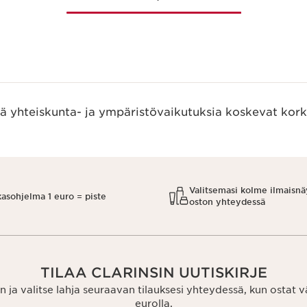
ää yhteiskunta- ja ympäristövaikutuksia koskevat kork
Valitsemasi kolme ilmaisnä
kasohjelma 1 euro = piste
oston yhteydessä
TILAA CLARINSIN UUTISKIRJE
n ja valitse lahja seuraavan tilauksesi yhteydessä, kun ostat 
eurolla.