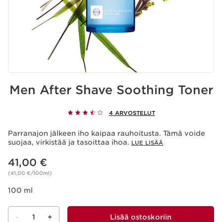
Men After Shave Soothing Toner
4 ARVOSTELUT
Parranajon jälkeen iho kaipaa rauhoitusta. Tämä voide
suojaa, virkistää ja tasoittaa ihoa.
LUE LISÄÄ
Nykyinen hinta 41,00 €
41,00 €
(41,00 €/100ml)
100 ml
-
1
+
Lisää ostoskoriin