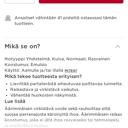
Näytä ostoskori
Ansaitset vähintään
41
pistettä ostaessasi tämän
tuotteen.
Mikä se on?
Ihotyyppi
Yhdistelmä, Kuiva, Normaali, Rasvainen
Koostumus:
Emulsio
Käyttö:
Aamulla ja/tai illalla
MITEN?
Mikä tekee tuotteesta erityisen?
Lievittää partaterästä aiheutuvaa polttavaa tunnetta.
Raikastava ja virkistävä vaikutus.
Vähentää huokosten näkymistä.
Lue lisää
Äärimmäisen virkistävä voide sekä rauhoittaa että
suojaa parranajosta kärsinyttä ihoa. Äärimmäisen raikas
koostumus, joka ei jätä ihoa rasvaiseksi tai tahmaiseksi,
ja miellyttävä tuoksu.