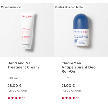
Myyntimenestys
Kiinteä alhainen hinta
SIIRRY SISÄLTÖÖN
Hand and Nail
ClarinsMen
Treatment Cream
Antiperspirant Deo
Roll-On
100 ml
50 ml
Nykyinen hinta 28,00 €
Nykyinen hinta 21,00 €
28,00 €
21,00 €
(28,00 €/100ml)
(42,00 €/100ml)