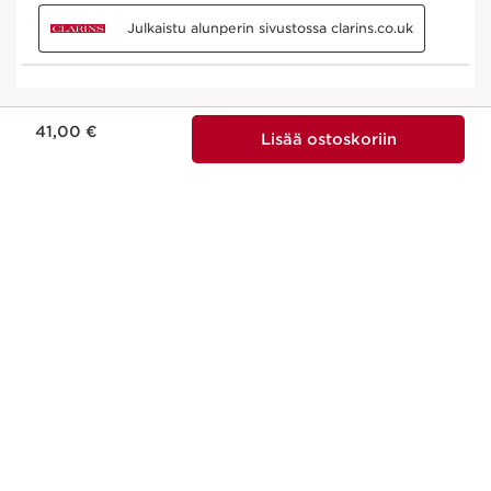
Nykyinen hinta 41,00 €
41,00 €
Lisää ostoskoriin
LUONNOLLISUUS
Luonnollisuus ja tehokkuus kaikissa