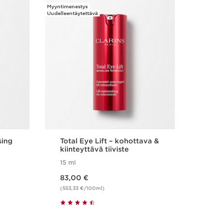
ään tasapainonsa.
Myyntimenestys
Myyntime
Uudelleentäytettävä
Kokeile
se Cleansing 2026
a erityisen?
ettu iho
sing
Total Eye Lift – kohottava &
Wo
kiinteyttävä tiiviste
XX
15 ml
0
Nykyinen hinta 83,00 €
Nykyinen hinta 35,00 €
83,00 €
35
(553,33 €/100ml)
Pikaopastus