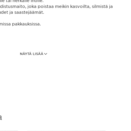
lle tai herkälle iholle.
istusmaito, joka poistaa meikin kasvoilta, silmistä ja
udet ja saastejäämät.
missa pakkauksissa.
NÄYTÄ LISÄÄ
Gentle Foaming Cleanser
puhdistusaine, joka puhdistaa, rauhoittaa ja
 kuivaa ihoa ja auttaa säilyttämään sen tasapainon.
Toning Lotion
a kasvovesi auttaa erittäin kuivaa tai herkkää ihoa
tasapainossa.
a
ansing Milk 50ml
puhdistusmaito poistaa meikin, hellii ihoa ja auttaa sitä