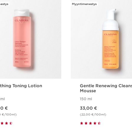
säilyttäm
estys
Myyntimenestys
1 Tuote
Empty Pur
1 Tuote
Mikä tekee tuotteest
Rauhoittunut iho
Täydellisesti puhdist
thing Toning Lotion
Gentle Renewing Clean
Mousse
 ml
150 ml
Nykyinen hinta 33,00 €
00 €
33,00 €
0 €/100ml)
(22,00 €/100ml)
Pikaopastus
Pikaopastus