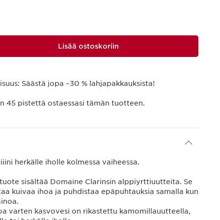
Lisää ostoskoriin
suus: Säästä jopa –30 % lahjapakkauksista!
än
45
pistettä ostaessasi tämän tuotteen.
iiini herkälle iholle kolmessa vaiheessa.
ote sisältää Domaine Clarinsin alppiyrttiuutteita. Se
ttaa kuivaa ihoa ja puhdistaa epäpuhtauksia samalla kun
ainoa.
oa varten kasvovesi on rikastettu kamomillauutteella,