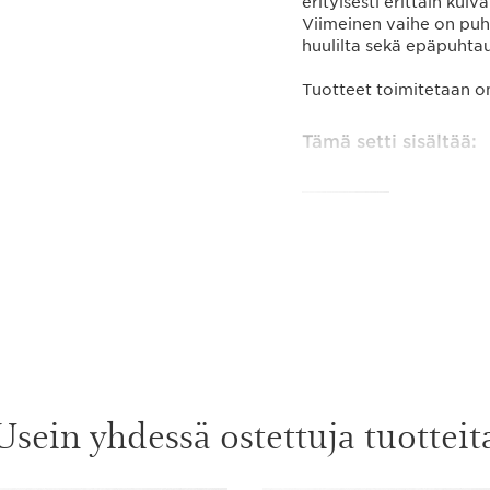
erityisesti erittäin kuiva
Viimeinen vaihe on puhd
huulilta sekä epäpuhta
Tuotteet toimitetaan o
Tämä setti sisältää:
Soothing 
Vaahtoava 
kosteuttaa
125 ml
Soothing 
Rauhoittav
pysymään 
200 ml
Usein yhdessä ostettuja tuotteit
Velvet Cle
Silkkinen 