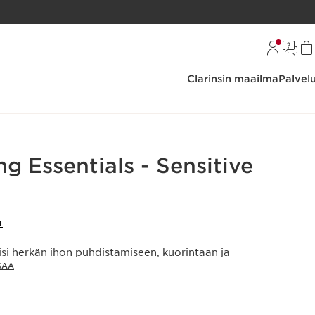
Clarinsin maailma
Palvel
g Essentials - Sensitive
T
isi herkän ihon puhdistamiseen, kuorintaan ja
SÄÄ