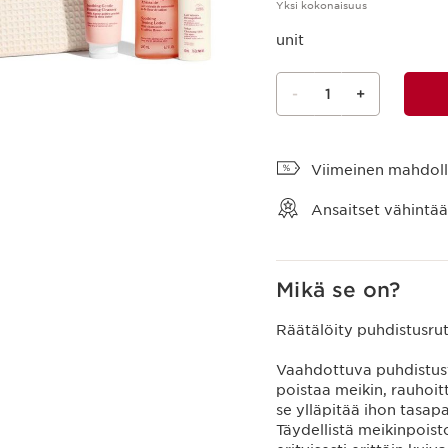
Yksi kokonaisuus
unit
-
1
+
Näytä ostoskori
Viimeinen mahdolli
Ansaitset vähintä
Mikä se on?
Räätälöity puhdistus­rut
Vaahdottuva puhdistustu
poistaa meikin, rauhoi
se ylläpitää ihon tasap
Täydellistä meikinpoist