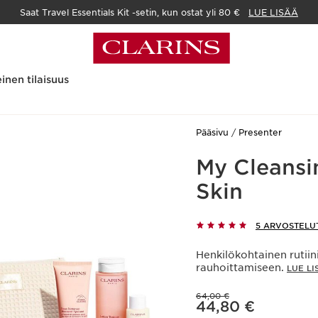
Saat Travel Essentials Kit -setin, kun ostat yli 80 €
LUE LISÄÄ
inen tilaisuus
Pääsivu
Presenter
My Cleansin
Skin
5 ARVOSTELU
Henkilökohtainen rutiin
rauhoittamiseen.
LUE LI
Aikaisempi hinta 64,00 €
64,00 €
Nykyinen hinta 44,80 €
44,80 €