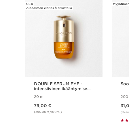
Uusi
Myyntimen
SIIRRY SISÄLTÖÖN
Ainoastaan clarins.fi-sivustolla
DOUBLE SERUM EYE -
Soo
intensiivinen ikääntymisen
merkkejä ehkäisevä
20 ml
200
silmänympäryshoito
Nykyinen hinta 79,00 €
Nykyinen hinta 31,00 €
79,00 €
31,
(395,00 €/100ml)
(15,5
Pikaopastus