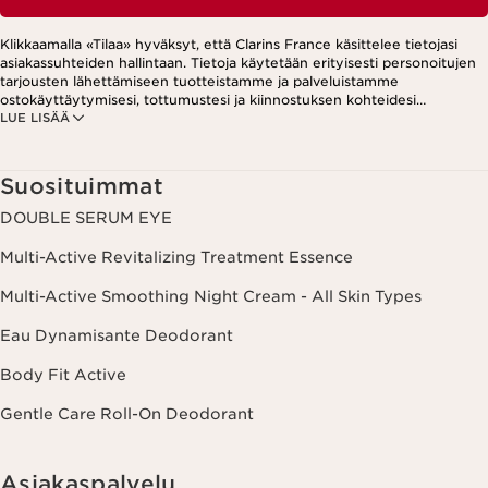
Klikkaamalla «Tilaa» hyväksyt, että Clarins France käsittelee tietojasi
asiakassuhteiden hallintaan. Tietoja käytetään erityisesti personoitujen
tarjousten lähettämiseen tuotteistamme ja palveluistamme
ostokäyttäytymisesi, tottumustesi ja kiinnostuksen kohteidesi
LUE LISÄÄ
perusteella. Tarjouksia voidaan esittää myös sosiaalisessa mediassa ja
kolmansien osapuolten verkkosivustoilla. Lisäksi tietoja käytetään
analytiikkatarkoituksiin. Voit peruuttaa suostumuksesi milloin tahansa
klikkaamalla uutiskirjeen jokaisessa viestissä olevaa peruutuslinkkiä.
Suosituimmat
Lisätietoa tietojesi käsittelystä ja oikeuksistasi löydät
tietosuojakäytännöstämme.
DOUBLE SERUM EYE
Multi-Active Revitalizing Treatment Essence
Multi-Active Smoothing Night Cream - All Skin Types
Eau Dynamisante Deodorant
Body Fit Active
Gentle Care Roll-On Deodorant
Asiakaspalvelu