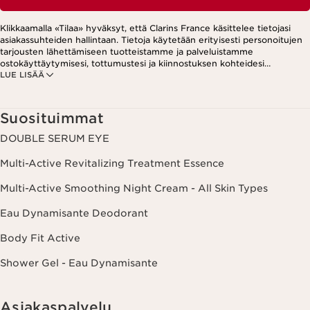
Klikkaamalla «Tilaa» hyväksyt, että Clarins France käsittelee tietojasi
asiakassuhteiden hallintaan. Tietoja käytetään erityisesti personoitujen
tarjousten lähettämiseen tuotteistamme ja palveluistamme
ostokäyttäytymisesi, tottumustesi ja kiinnostuksen kohteidesi
LUE LISÄÄ
perusteella. Tarjouksia voidaan esittää myös sosiaalisessa mediassa ja
kolmansien osapuolten verkkosivustoilla. Lisäksi tietoja käytetään
analytiikkatarkoituksiin. Voit peruuttaa suostumuksesi milloin tahansa
klikkaamalla uutiskirjeen jokaisessa viestissä olevaa peruutuslinkkiä.
Suosituimmat
Lisätietoa tietojesi käsittelystä ja oikeuksistasi löydät
tietosuojakäytännöstämme.
DOUBLE SERUM EYE
Multi-Active Revitalizing Treatment Essence
Multi-Active Smoothing Night Cream - All Skin Types
Eau Dynamisante Deodorant
Body Fit Active
Shower Gel - Eau Dynamisante
Asiakaspalvelu