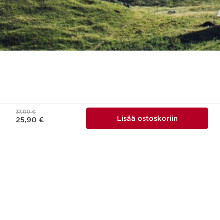
Aikaisempi hinta 37,00 €
37,00 €
Nykyinen hinta 25,90 €
Lisää ostoskoriin
25,90 €
Tämä yritys täyttää yhteiskunta-
ja ympäristövaikutuksia koskevat korkeat standardit.
Lue lisää
Ilmainen toimitus yli
Kanta-asiakasohjelma 1