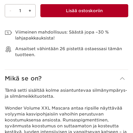
-
1
+
Lisää ostoskoriin
Näytä ostoskori
Viimeinen mahdollisuus: Säästä jopa –30 %
lahjapakkauksista!
Ansaitset vähintään
26
pistettä ostaessasi tämän
tuotteen.
Mikä se on?
Tämä setti sisältää kolme asiantuntevaa silmänympärys-
ja silmämeikkituotetta.
Wonder Volume XXL Mascara antaa ripsille näyttävää
volyymia kasvipohjaisiin vahoihin perustuvan
koostumuksensa ansiosta. Runsaspigmenttinen,
syvänmusta koostumus on suttaamaton ja kosteutta
kestävä, luoden intensiivisen ja vangitsevan katseen – ja