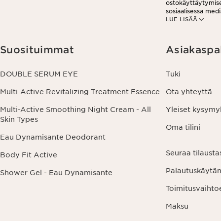
ostokäyttäytymises
sosiaalisessa medi
LUE LISÄÄ
analytiikkatarkoit
viestissä olevaa pe
tietosuojakäytän
Suosituimmat
Asiakaspa
DOUBLE SERUM EYE
Tuki
Multi-Active Revitalizing Treatment Essence
Ota yhteyttä
Multi-Active Smoothing Night Cream - All
Yleiset kysymy
Skin Types
Oma tilini
Eau Dynamisante Deodorant
Seuraa tilausta
Body Fit Active
Palautuskäytä
Shower Gel - Eau Dynamisante
Toimitusvaihto
Maksu