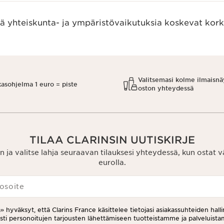
ää yhteiskunta- ja ympäristövaikutuksia koskevat kork
Valitsemasi kolme ilmaisnä
kasohjelma 1 euro = piste
oston yhteydessä
TILAA CLARINSIN UUTISKIRJE
n ja valitse lahja seuraavan tilauksesi yhteydessä, kun ostat 
eurolla.
osoite
a» hyväksyt, että Clarins France käsittelee tietojasi asiakassuhteiden halli
esti personoitujen tarjousten lähettämiseen tuotteistamme ja palveluis