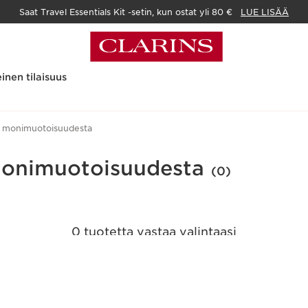
Saat Travel Essentials Kit -setin, kun ostat yli 80 €
LUE LISÄÄ
inen tilaisuus
on monimuotoisuudesta
 monimuotoisuudesta
(0)
0 tuotetta vastaa valintaasi
Nollaa kaikki suodattimet