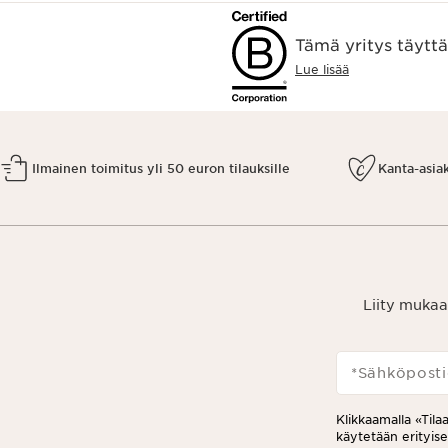
Tämä yritys täytt
Lue lisää
Ilmainen toimitus yli 50 euron tilauksille
Kanta-asia
Liity mukaa
*Sähköposti
Klikkaamalla «Tila
käytetään erityis