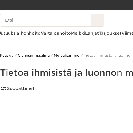
SIIRRY SISÄLTÖÖN
Hakuhistoria
SIIRRY ALATUNNISTEESEEN
Uutuuksia
Ihonhoito
Vartalonhoito
Meikki
Lahjat
Tarjoukset
Viime
Pääsivu
Clarinsin maailma
Me välitämme
Tietoa ihmisistä ja luonn
Tietoa ihmisistä ja luonnon
Suodattimet