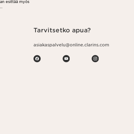
aan esittää myös
jeen jokaisessa
Tarvitsetko apua?
asiakaspalvelu@online.clarins.com