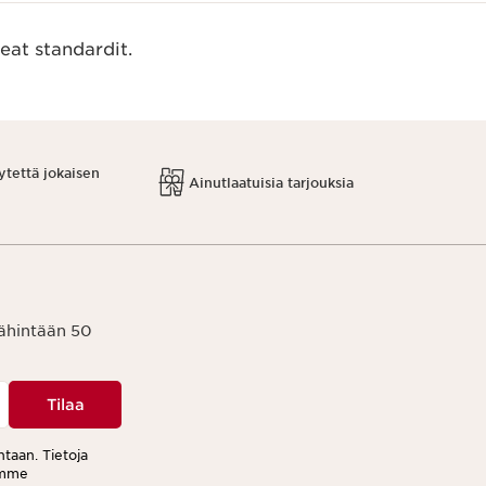
eat standardit.
ytettä jokaisen
Ainutlaatuisia tarjouksia
vähintään 50
Tilaa
ntaan. Tietoja
tamme