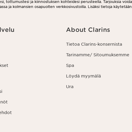
i, tottumustesi ja kiinnostuksen kohteidesi perusteella. Tarjouksia void
assa ja kolmansien osapuolten verkkosivustoilla. Lisäksi tietoja käytetään
uksiin. Voit peruuttaa suostumuksesi milloin tahansa klikkaamalla uutiskir
ruutuslinkkiä. Lisätietoa tietojesi käsittelystä ja oikeuksistasi löydät
nöstämme.
lvelu
About Clarins
Tietoa Clarins-konsernista
Tarinamme/ Sitoumuksemme
kset
Spa
Löydä myymälä
Ura
si
nnöt
ehdot