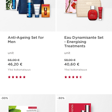
Anti-Ageing Set for
Eau Dynamisante Set
Men
- Energising
Treatments
unit
unit
Aikaisempi hinta 66,00 €
Aikaisempi hinta 58,00 €
66,00 €
58,00 €
Nykyinen hinta 46,20 €
Nykyinen hinta 40,60 €
46,20 €
40,60 €
Yksi kokonaisuus
Yksi kokonaisuus
-30%
-30%