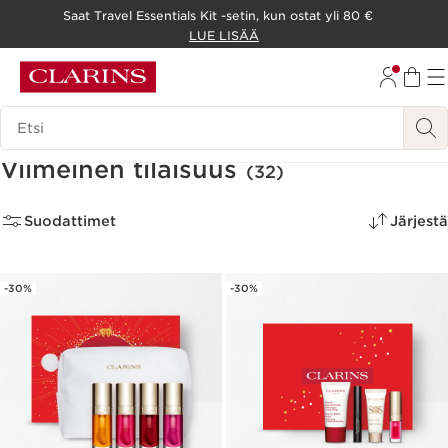
Saat Travel Essentials Kit -setin, kun ostat yli 80 €
SIIRRY SISÄLTÖÖN
LUE LISÄÄ
SIIRRY ALATUNNISTEESEEN
Hakuhistoria
Viimeinen tilaisuus
(32)
Suodattimet
Järjestä
-30%
-30%