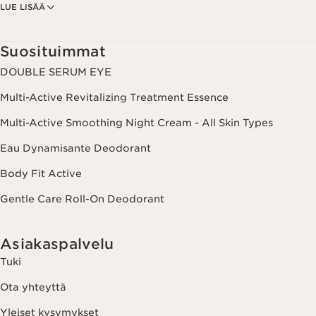
LUE LISÄÄ
perusteella. Tarjouksia voidaan esittää myös sosiaalisessa mediassa ja
kolmansien osapuolten verkkosivustoilla. Lisäksi tietoja käytetään
analytiikkatarkoituksiin. Voit peruuttaa suostumuksesi milloin tahansa
klikkaamalla uutiskirjeen jokaisessa viestissä olevaa peruutuslinkkiä.
Suosituimmat
Lisätietoa tietojesi käsittelystä ja oikeuksistasi löydät
tietosuojakäytännöstämme.
DOUBLE SERUM EYE
Multi-Active Revitalizing Treatment Essence
Multi-Active Smoothing Night Cream - All Skin Types
Eau Dynamisante Deodorant
Body Fit Active
Gentle Care Roll-On Deodorant
Asiakaspalvelu
Tuki
Ota yhteyttä
Yleiset kysymykset