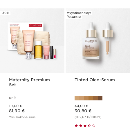
-30%
Myyntimenestys
Kokeile
Maternity Premium
Tinted Oleo-Serum
Set
unit
Aikaisempi hinta 117,00 €
Aikaisempi hinta 44,00 €
117,00 €
44,00 €
Nykyinen hinta 81,90 €
Nykyinen hinta 30,80 €
81,90 €
30,80 €
Yksi kokonaisuus
(102,67 €/100ml)