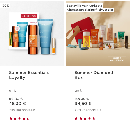
-30%
Saatavilla vain verkosta
Ainoastaan clarins.fi-sivustolla
Summer Essentials
Summer Diamond
Loyalty
Box
unit
unit
Aikaisempi hinta 69,00 €
Aikaisempi hinta 135,00 €
69,00 €
135,00 €
Nykyinen hinta 48,30 €
Nykyinen hinta 94,50 €
48,30 €
94,50 €
Yksi kokonaisuus
Yksi kokonaisuus