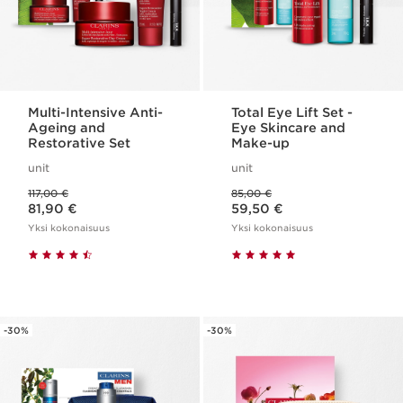
Multi-Intensive Anti-
Total Eye Lift Set -
Ageing and
Eye Skincare and
Restorative Set
Make-up
unit
unit
Aikaisempi hinta 117,00 €
Aikaisempi hinta 85,00 €
117,00 €
85,00 €
Nykyinen hinta 81,90 €
Nykyinen hinta 59,50 €
81,90 €
59,50 €
Yksi kokonaisuus
Yksi kokonaisuus
-30%
-30%