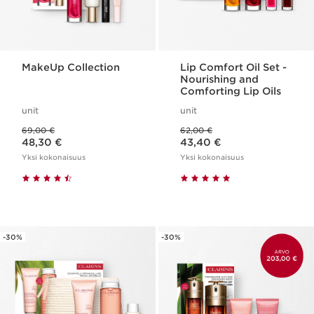
MakeUp Collection
Lip Comfort Oil Set -
Nourishing and
Comforting Lip Oils
unit
unit
Aikaisempi hinta 69,00 €
Aikaisempi hinta 62,00 €
69,00 €
62,00 €
Nykyinen hinta 48,30 €
Nykyinen hinta 43,40 €
48,30 €
43,40 €
Yksi kokonaisuus
Yksi kokonaisuus
-30%
-30%