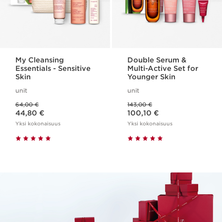
My Cleansing
Double Serum &
Essentials - Sensitive
Multi-Active Set for
Skin
Younger Skin
unit
unit
Aikaisempi hinta 64,00 €
Aikaisempi hinta 143,00 €
64,00 €
143,00 €
Nykyinen hinta 44,80 €
Nykyinen hinta 100,10 €
44,80 €
100,10 €
Yksi kokonaisuus
Yksi kokonaisuus