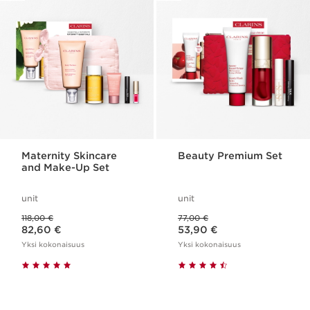
Maternity Skincare
Beauty Premium Set
and Make-Up Set
unit
unit
Aikaisempi hinta 118,00 €
Aikaisempi hinta 77,00 €
118,00 €
77,00 €
Nykyinen hinta 82,60 €
Nykyinen hinta 53,90 €
82,60 €
53,90 €
Yksi kokonaisuus
Yksi kokonaisuus