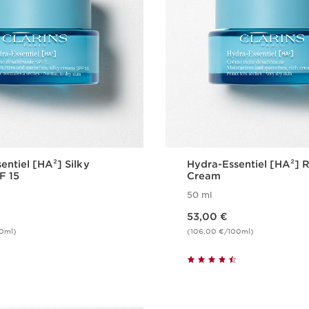
entiel [HA²] Silky
Hydra-Essentiel [HA²] R
F 15
Cream
50 ml
Nykyinen hinta 53,00 €
53,00 €
0ml)
(106,00 €/100ml)
Pikaopastus
Pikaopast