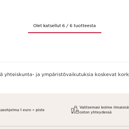
Pikaopastus
Olet katsellut 6 / 6 tuotteesta
ää yhteiskunta- ja ympäristövaikutuksia koskevat kork
Valitsemasi kolme ilmaisnä
kasohjelma 1 euro = piste
oston yhteydessä