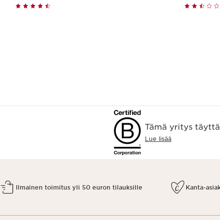
Pikaopastus
Tämä yritys täytt
Lue lisää
Ilmainen toimitus yli 50 euron tilauksille
Kanta-asia