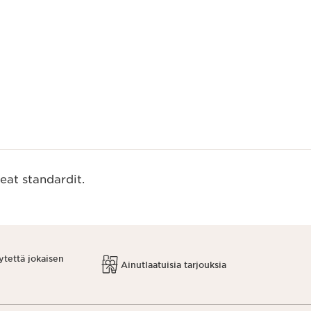
eat standardit.
ytettä jokaisen
Ainutlaatuisia tarjouksia