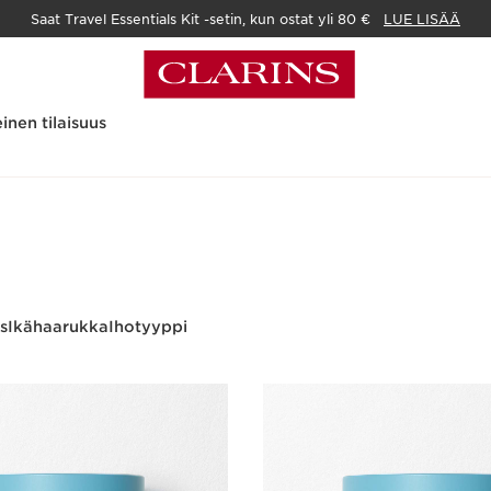
Saat Travel Essentials Kit -setin, kun ostat yli 80 €
LUE LISÄÄ
inen tilaisuus
s
Ikähaarukka
Ihotyyppi