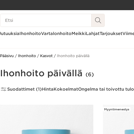
SIIRRY SISÄLTÖÖN
Hakuhistoria
SIIRRY ALATUNNISTEESEEN
Uutuuksia
Ihonhoito
Vartalonhoito
Meikki
Lahjat
Tarjoukset
Viime
Pääsivu
Ihonhoito
Kasvot
Ihonhoito päivällä
Ihonhoito päivällä
(6)
Suodattimet (1)
Hinta
Kokoelmat
Ongelma tai toivottu tulo
Myyntimenestys