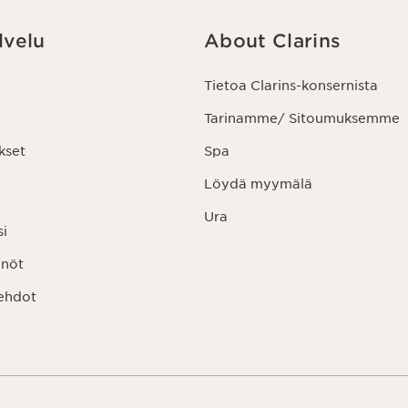
lvelu
About Clarins
Tietoa Clarins-konsernista
Tarinamme/ Sitoumuksemme
kset
Spa
Löydä myymälä
Ura
si
nnöt
ehdot