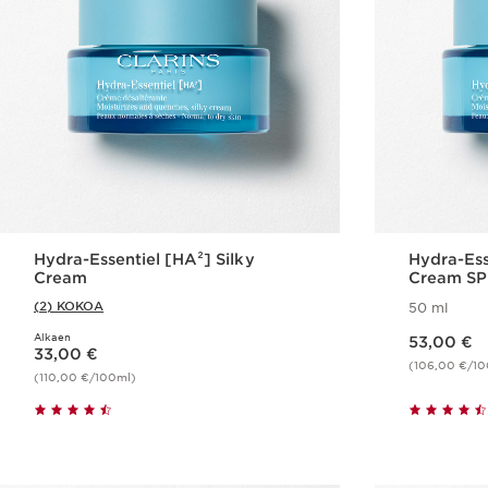
Hydra-Essentiel [HA²] Silky
Hydra-Ess
Cream
Cream SP
(2) KOKOA
50 ml
Nykyinen hinta 53,00 €
Alkaen
Nykyinen hinta 33,00 €
53,00 €
33,00 €
(106,00 €/10
(110,00 €/100ml)
Pikaopastus