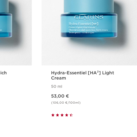
ich
Hydra-Essentiel [HA²] Light
Cream
50 ml
Nykyinen hinta 53,00 €
53,00 €
(106,00 €/100ml)
us
Pikaopastus