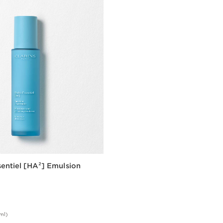
entiel [HA²] Emulsion
ml)