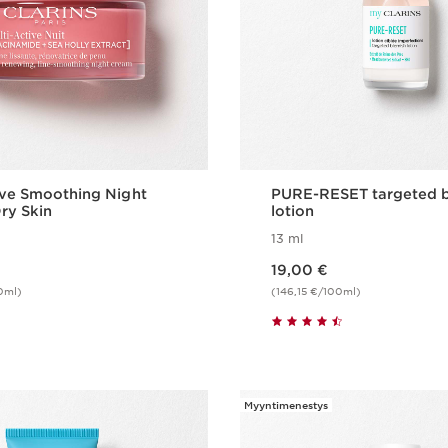
ive Smoothing Night
PURE-RESET targeted b
ry Skin
lotion
13 ml
Nykyinen hinta 19,00 €
19,00 €
0ml)
(146,15 €/100ml)
Pikaopastus
Pikaopast
Myyntimenestys