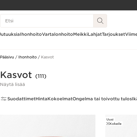
SIIRRY SISÄLTÖÖN
Hakuhistoria
SIIRRY ALATUNNISTEESEEN
Uutuuksia
Ihonhoito
Vartalonhoito
Meikki
Lahjat
Tarjoukset
Viime
Pääsivu
Ihonhoito
Kasvot
Kasvot
(111)
Näytä lisää
Suodattimet
Hinta
Kokoelmat
Ongelma tai toivottu tulos
Ik
Uusi
Kokeile