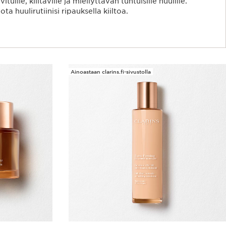
tuille, kiiltäville ja miellyttävän tuntuisille huulille.
ta huulirutiinisi ripauksella kiiltoa.
Ainoastaan clarins.fi-sivustolla