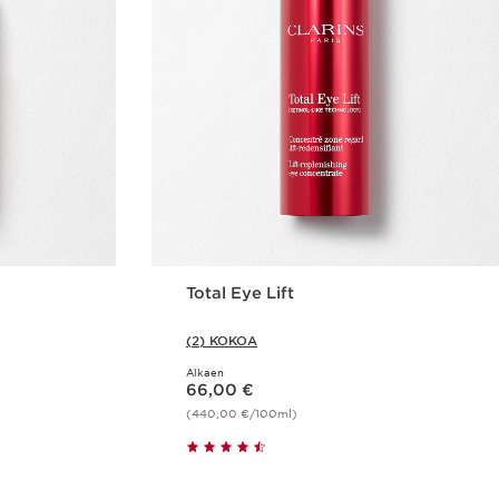
Total Eye Lift
(2) KOKOA
Alkaen
Nykyinen hinta 66,00 €
66,00 €
(440,00 €/100ml)
us
Pikaopastus