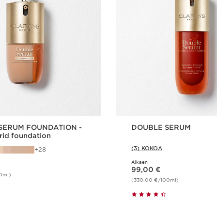
SERUM FOUNDATION -
DOUBLE SERUM
brid foundation
(3) KOKOA
28
Alkaen
Nykyinen hinta 99,00 €
99,00 €
0ml)
(330,00 €/100ml)
Pikaopastus
Pikaopast