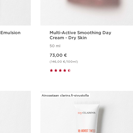
 Emulsion
Multi-Active Smoothing Day
Cream - Dry Skin
50 ml
Nykyinen hinta 73,00 €
73,00 €
(146,00 €/100ml)
us
Pikaopastus
Ainoastaan clarins.fi-sivustolla