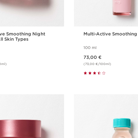
ive Smoothing Night
Multi-Active Smoothing
ll Skin Types
100 ml
Nykyinen hinta 73,00 €
73,00 €
0ml)
(73,00 €/100ml)
Pikaopastus
Pikaopast