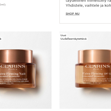
täydellinen viimeistely ravi
0ml)
Yhdistele, vaihtele ja koho
Pikaopastus
SHOP NU
Uusi
ä
Uudelleentäytettävä