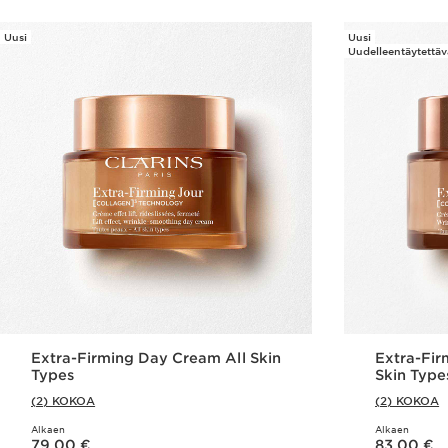
Uusi
Uusi
Uudelleentäytettäv
Extra-Firming Day Cream All Skin
Extra-Fir
Types
Skin Type
(2) KOKOA
(2) KOKOA
Alkaen
Alkaen
Nykyinen hinta 79,00 €
Nykyinen hinta 83,00 €
79,00 €
83,00 €