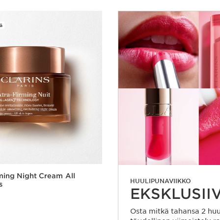
ä
ming Night Cream All
HUULIPUNAVIIKKO
s
EKSKLUSII
Osta mitkä tahansa 2 huu