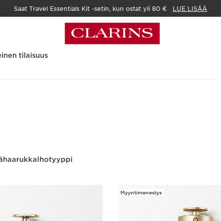
Saat Travel Essentials Kit -setin, kun ostat yli 80 €
LUE LISÄÄ
inen tilaisuus
ähaarukka
Ihotyyppi
Myyntimenestys