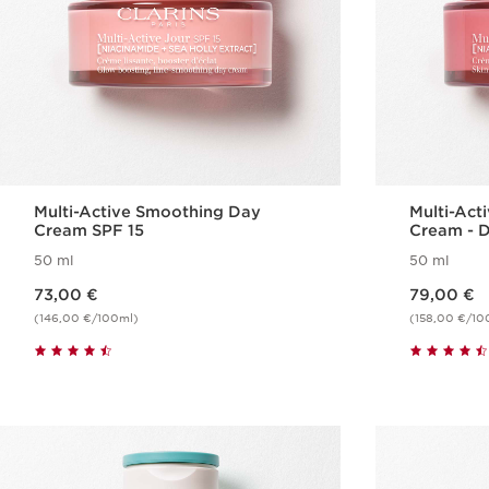
Multi-Active Smoothing Day
Multi-Act
Cream SPF 15
Cream - D
50 ml
50 ml
Nykyinen hinta 73,00 €
Nykyinen hinta 79,00 €
73,00 €
79,00 €
(146,00 €/100ml)
(158,00 €/10
Pikaopastus