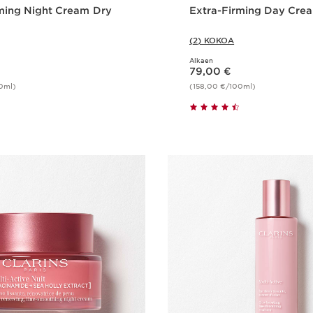
ming Night Cream Dry
Extra-Firming Day Cre
(2) KOKOA
Alkaen
Nykyinen hinta 79,00 €
79,00 €
0ml)
(158,00 €/100ml)
Pikaopastus
Pikaopast