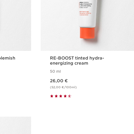
lemish
RE-BOOST tinted hydra-
energizing cream
50 ml
Nykyinen hinta 26,00 €
26,00 €
(52,00 €/100ml)
us
Pikaopastus