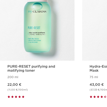
PURE-RESET purifying and
Hydra-Ess
matifying toner
Mask
200 ml
75 ml
Nykyinen hinta 22,00 €
Nykyinen hinta 43,00 €
22,00 €
43,00 €
(11,00 €/100ml)
(57,33 €/100
Pikaopastus