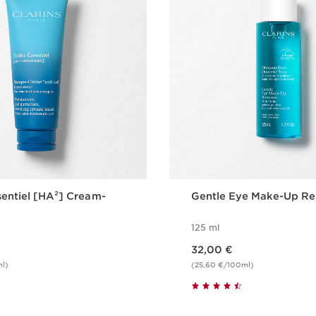
entiel [HA²] Cream-
Gentle Eye Make-Up R
125 ml
Nykyinen hinta 32,00 €
32,00 €
ml)
(25,60 €/100ml)
Pikaopastus
Pikaopast