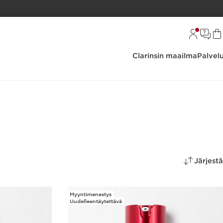
Clarinsin maailma
Palvel
Järjestä
Myyntimenestys
Uudelleentäytettävä