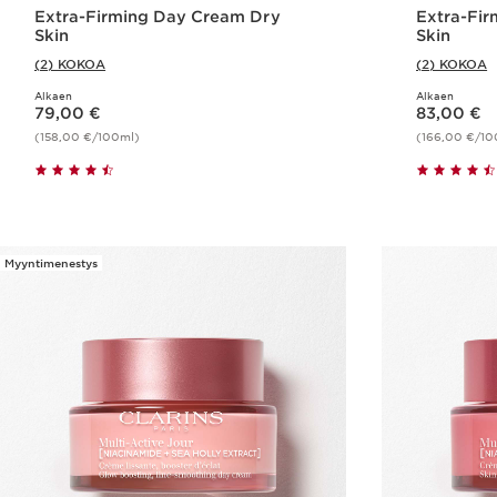
Extra-Firming Day Cream Dry
Extra-Fir
Skin
Skin
(2) KOKOA
(2) KOKOA
Alkaen
Alkaen
Nykyinen hinta 79,00 €
Nykyinen hinta 83,00 €
79,00 €
83,00 €
(158,00 €/100ml)
(166,00 €/10
Pikaopastus
Myyntimenestys