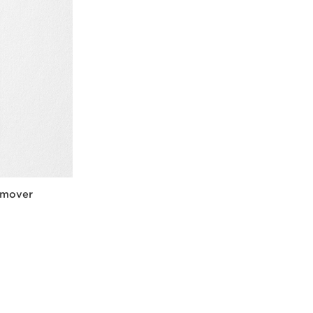
emover
us