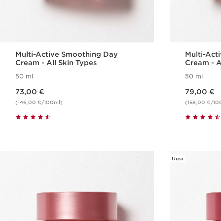
Multi-Active Smoothing Day
Multi-Act
Cream - All Skin Types
Cream - A
50 ml
50 ml
Nykyinen hinta 73,00 €
Nykyinen hinta 79,00 €
73,00 €
79,00 €
(146,00 €/100ml)
(158,00 €/10
Pikaopastus
Uusi