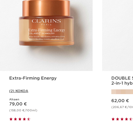
Extra-Firming Energy
DOUBLE 
2-in-1 hy
(2) KOKOA
Nykyinen hinta 62,00 €
Alkaen
Nykyinen hinta 79,00 €
62,00 €
79,00 €
(206,67 €/10
(158,00 €/100ml)
Pikaopastus