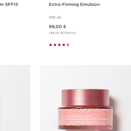
am SPF15
Extra-Firming Emulsion
100 ml
Nykyinen hinta 98,00 €
98,00 €
(98,00 €/100ml)
us
Pikaopastus