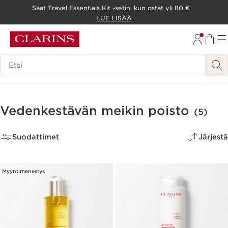
Saat Travel Essentials Kit -setin, kun ostat yli 80 €
SIIRRY SISÄLTÖÖN
LUE LISÄÄ
SIIRRY ALATUNNISTEESEEN
Hakuhistoria
Vedenkestävän meikin poisto
(5)
Suodattimet
Järjestä
Myyntimenestys