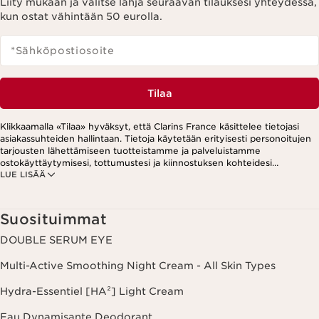
Liity mukaan ja valitse lahja seuraavan tilauksesi yhteydessä,
kun ostat vähintään 50 eurolla.
*Sähköpostiosoite
Tilaa
Klikkaamalla «Tilaa» hyväksyt, että Clarins France käsittelee tietojasi
asiakassuhteiden hallintaan. Tietoja käytetään erityisesti personoitujen
tarjousten lähettämiseen tuotteistamme ja palveluistamme
ostokäyttäytymisesi, tottumustesi ja kiinnostuksen kohteidesi
LUE LISÄÄ
perusteella. Tarjouksia voidaan esittää myös sosiaalisessa mediassa ja
kolmansien osapuolten verkkosivustoilla. Lisäksi tietoja käytetään
analytiikkatarkoituksiin. Voit peruuttaa suostumuksesi milloin tahansa
klikkaamalla uutiskirjeen jokaisessa viestissä olevaa peruutuslinkkiä.
Suosituimmat
Lisätietoa tietojesi käsittelystä ja oikeuksistasi löydät
tietosuojakäytännöstämme.
DOUBLE SERUM EYE
Multi-Active Smoothing Night Cream - All Skin Types
Hydra-Essentiel [HA²] Light Cream
Eau Dynamisante Deodorant