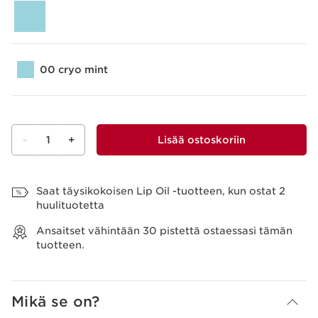
00 cryo mint
-
1
+
Lisää ostoskoriin
Näytä ostoskori
Saat täysikokoisen Lip Oil -tuotteen, kun ostat 2
huulituotetta
Ansaitset vähintään
30
pistettä ostaessasi tämän
tuotteen.
Mikä se on?