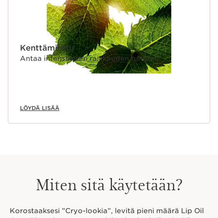
Kenttäminttu
Antaa intensiivisen raikkauden tunteen.
LÖYDÄ LISÄÄ
Miten sitä käytetään?
Korostaaksesi ”Cryo-lookia”, levitä pieni määrä Lip Oil