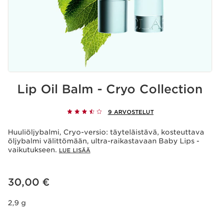
Lip Oil Balm - Cryo Collection
9 ARVOSTELUT
Huuliöljybalmi, Cryo-versio: täyteläistävä, kosteuttava
öljybalmi välittömään, ultra-raikastavaan Baby Lips -
vaikutukseen.
LUE LISÄÄ
Nykyinen hinta 30,00 €
30,00 €
2,9 g