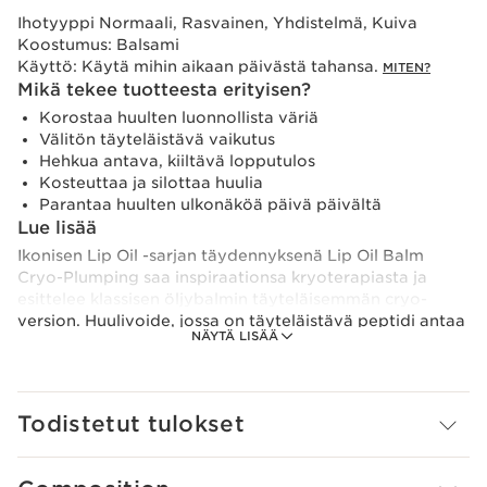
Ihotyyppi
Normaali, Rasvainen, Yhdistelmä, Kuiva
Koostumus:
Balsami
Käyttö:
Käytä mihin aikaan päivästä tahansa.
MITEN?
Mikä tekee tuotteesta erityisen?
Korostaa huulten luonnollista väriä
Välitön täyteläistävä vaikutus
Hehkua antava, kiiltävä lopputulos
Kosteuttaa ja silottaa huulia
Parantaa huulten ulkonäköä päivä päivältä
Lue lisää
Ikonisen Lip Oil -sarjan täydennyksenä Lip Oil Balm
Cryo-Plumping saa inspiraationsa kryoterapiasta ja
esittelee klassisen öljybalmin täyteläisemmän cryo-
version. Huulivoide, jossa on täyteläistävä peptidi antaa
NÄYTÄ LISÄÄ
välittömän Baby Lips -vaikutelman – kiiltävät ja
välittömästi täyteläisemmät huulet. Koe välitön
raikkauden tunne levityksen yhteydessä [CRYO-ACTIVE
TECHNOLOGY] -teknologiamme ansiosta, joka yhdistää
Todistetut tulokset
mentholin ja niittymintun eteerisen öljyn. Raikas
mintuntuoksu tuo kesään miellyttävän lisäsävyn.