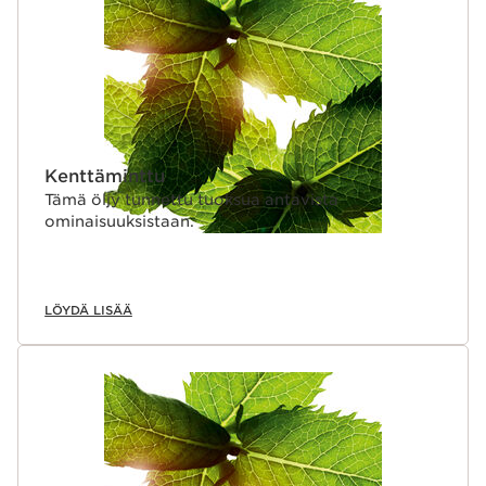
Kenttäminttu
Tämä öljy tunnettu tuoksua antavista
ominaisuuksistaan.
LÖYDÄ LISÄÄ