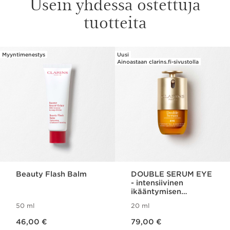
Usein yhdessä ostettuja
tuotteita
Myyntimenestys
Uusi
SIIRRY SISÄLTÖÖN
Ainoastaan clarins.fi-sivustolla
Beauty Flash Balm
DOUBLE SERUM EYE
- intensiivinen
ikääntymisen
merkkejä ehkäisevä
50 ml
20 ml
silmänympäryshoito
Nykyinen hinta 46,00 €
Nykyinen hinta 79,00 €
46,00 €
79,00 €