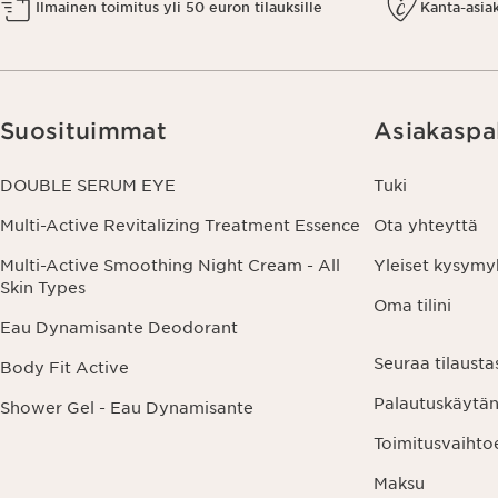
Ilmainen toimitus yli 50 euron tilauksille
Kanta-asia
Suosituimmat
Asiakaspa
DOUBLE SERUM EYE
Tuki
Multi-Active Revitalizing Treatment Essence
Ota yhteyttä
Multi-Active Smoothing Night Cream - All
Yleiset kysymy
Skin Types
Oma tilini
Eau Dynamisante Deodorant
Seuraa tilausta
Body Fit Active
Palautuskäytä
Shower Gel - Eau Dynamisante
Toimitusvaihto
Maksu