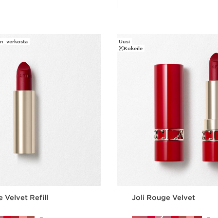
Pikaopastus
in_verkosta
Uusi
Kokeile
 Velvet Refill
Joli Rouge Velvet