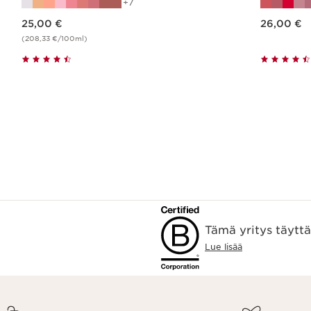
7
Nykyinen hinta 25,00 €
Nykyinen hinta 26,00 €
25,00 €
26,00 €
(208,33 €/100ml)
Pikaopastus
Tämä yritys täytt
Lue lisää