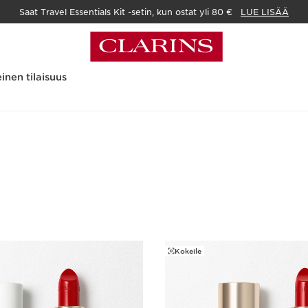
Saat Travel Essentials Kit -setin, kun ostat yli 80 €
LUE LISÄÄ
inen tilaisuus
Kokeile