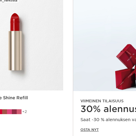
in_verkosta
 Shine Refill
VIIMEINEN TILAISUUS
30% alennus
2
Saat -30 % alennuksen val
OSTA NYT