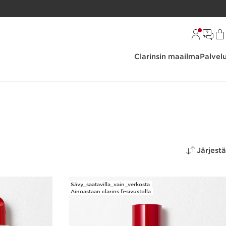
Clarinsin maailma
Palvel
Järjestä
Sävy_saatavilla_vain_verkosta
Ainoastaan clarins.fi-sivustolla