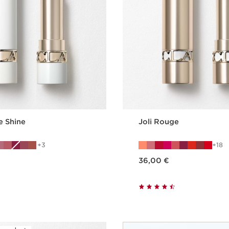
e Shine
Joli Rouge
3
18
Nykyinen hinta 36,00 €
36,00 €
Pikaopastus
Pikaopast