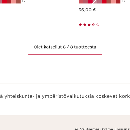
7
7
Nykyinen hinta 36,00 €
36,00 €
Pikaopastus
Pikaopast
Olet katsellut 8 / 8 tuotteesta
ää yhteiskunta- ja ympäristövaikutuksia koskevat kork
Valitsemasi kolme ilmaisnä