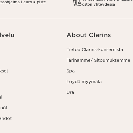
kasohjelma 1 euro = piste
oston yhteydessä
lvelu
About Clarins
Tietoa Clarins-konsernista
Tarinamme/ Sitoumuksemme
kset
Spa
Löydä myymälä
Ura
si
nnöt
ehdot