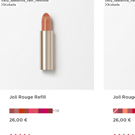
Sävy_saatavilla_vain_verkosta
Sävy_saatavilla_va
Kokeile
Kokeile
Joli Rouge Refill
Joli Rouge
19
Nykyinen hinta 26,00 €
Nykyinen hinta 26,00 €
26,00 €
26,00 €