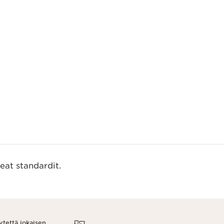
us
eat standardit.
ytettä jokaisen