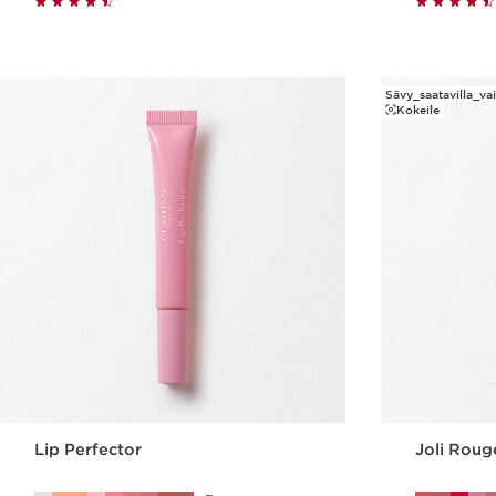
Pikaopastus
Sävy_saatavilla_va
Kokeile
Lip Perfector
Joli Rouge