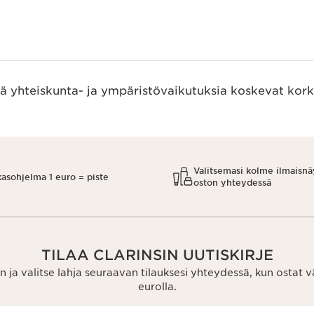
ää yhteiskunta- ja ympäristövaikutuksia koskevat kork
Valitsemasi kolme ilmaisnä
kasohjelma 1 euro = piste
oston yhteydessä
TILAA CLARINSIN UUTISKIRJE
n ja valitse lahja seuraavan tilauksesi yhteydessä, kun ostat 
eurolla.