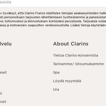
osoite
a» hyväksyt, että Clarins France käsittelee tietojasi asiakassuhteiden halli
esti personoitujen tarjousten lähettämiseen tuotteistamme ja palveluis
i, tottumustesi ja kiinnostuksen kohteidesi perusteella. Tarjouksia void
assa ja kolmansien osapuolten verkkosivustoilla. Lisäksi tietoja käytetään
uksiin. Voit peruuttaa suostumuksesi milloin tahansa klikkaamalla uutiskir
ruutuslinkkiä. Lisätietoa tietojesi käsittelystä ja oikeuksistasi löydät
nöstämme.
lvelu
About Clarins
Tietoa Clarins-konsernista
Tarinamme/ Sitoumuksemme
kset
Spa
Löydä myymälä
Ura
si
nnöt