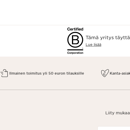
Tämä yritys täytt
Lue lisää
Ilmainen toimitus yli 50 euron tilauksille
Kanta-asia
Liity mukaa