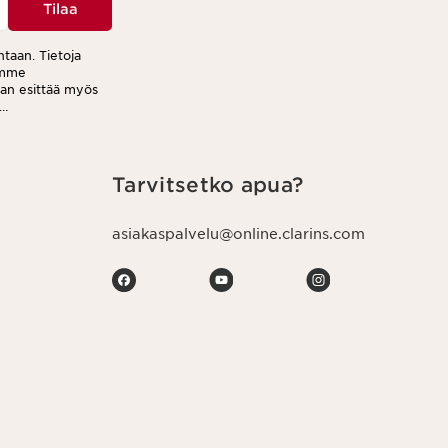
Tilaa
ntaan. Tietoja
tamme
aan esittää myös
jeen jokaisessa
Tarvitsetko apua?
asiakaspalvelu@online.clarins.com