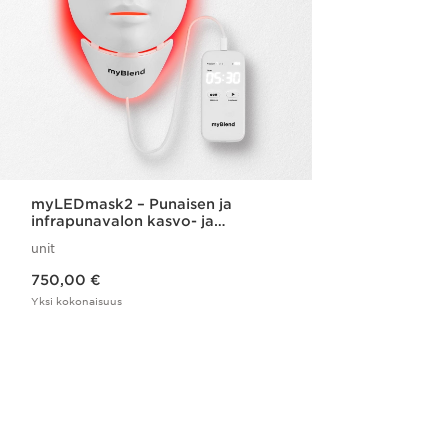
myLEDmask2 – Punaisen ja
infrapunavalon kasvo- ja
kaulamaski kollageenin
unit
tuotannon tehostamiseen
Nykyinen hinta 750,00 €
750,00 €
Yksi kokonaisuus
Pikaopastus