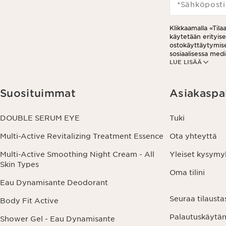
*Sähköposti
Klikkaamalla «Tila
käytetään erityis
ostokäyttäytymises
sosiaalisessa medi
LUE LISÄÄ
analytiikkatarkoit
viestissä olevaa pe
tietosuojakäytän
Suosituimmat
Asiakaspa
DOUBLE SERUM EYE
Tuki
Multi-Active Revitalizing Treatment Essence
Ota yhteyttä
Multi-Active Smoothing Night Cream - All
Yleiset kysymy
Skin Types
Oma tilini
Eau Dynamisante Deodorant
Seuraa tilausta
Body Fit Active
Palautuskäytä
Shower Gel - Eau Dynamisante