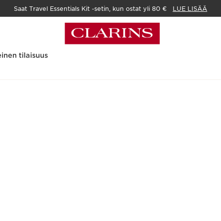
Saat Travel Essentials Kit -setin, kun ostat yli 80 €
LUE LISÄÄ
inen tilaisuus