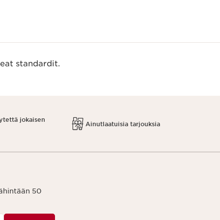
eat standardit.
ytettä jokaisen
Ainutlaatuisia tarjouksia
vähintään 50