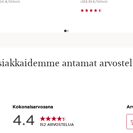
,00 €/100ml)
(553,33 €/100ml)
Pikaopastus
Pikaopastus
siakkaidemme antamat arvostel