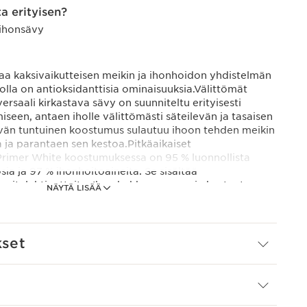
a erityisen?
 ihonsävy
aa kaksivaikutteisen meikin ja ihonhoidon yhdistelmän
jolla on antioksidanttisia ominaisuuksia.Välittömät
ersaali kirkastava sävy on suunniteltu erityisesti
seen, antaen iholle välittömästi säteilevän ja tasaisen
ävän tuntuinen koostumus sulautuu ihoon tehden meikin
 ja parantaen sen kestoa.Pitkäaikaiset
Primer White koostumuksessa on 95 % luonnollista
sia ja 97 % ihonhoitoaineita. Se sisältää
muitulehtiuutteita. Ihon hehku paranee ja kosteutus
NÄYTÄ LISÄÄ
Pollution Complex-yhdisteen. Se suojaa ihoa ympäristön
teutuksen kesto – 24 tuntia.Tasainen, hehkuva iho –
si, että heidän paljaan ihonsa hehku lisääntyi 43 %. 24
kset
inti – 108 naista – 28 päivää.**Kliininen testaus – 24
u erityisellä Clarins-yhdisteellä: