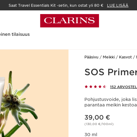
Saat Travel Essentials Kit -setin, kun ostat yli 80 €
LUE LISÄÄ
inen tilaisuus
Pääsivu
Meikki
Kasvot
SOS Prime
152 ARVOSTE
Pohjustusvoide, joka li
parantaa meikin kesto
Nykyinen hinta 39,00 €
39,00 €
(130,00 €/100ml)
30 ml