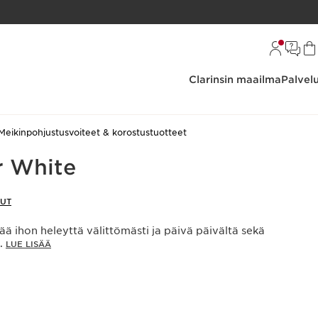
Clarinsin maailma
Palvel
Meikinpohjustusvoiteet & korostustuotteet
r White
LUT
sää ihon heleyttä välittömästi ja päivä päivältä sekä
a.
LUE LISÄÄ