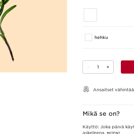
hehku
-
1
+
Näytä ostoskori
Ansaitset vähintä
Mikä se on?
Käyttö:
Joka päivä käyt
askeleena.
MITEN?