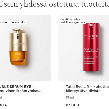
Usein yhdessä ostettuja tuotteit
Myyntimenestys
clarins.fi-sivustolla
Uudelleentäytettävä
BLE SERUM EYE -
Total Eye Lift – kohotta
ensiivinen ikääntymisen
kiinteyttävä tiiviste
kkejä ehkäisevä
l
15 ml
mänympäryshoito
Nykyinen hinta 83,00 €
00 €
83,00 €