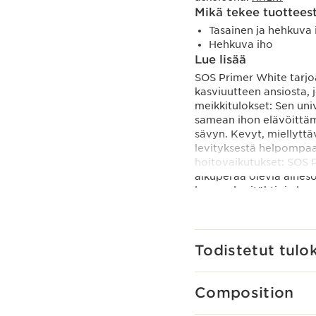
Mikä tekee tuotteest
Tasainen ja hehkuva
Hehkuva iho
Lue lisää
SOS Primer White tarjo
kasviuutteen ansiosta, 
meikkitulokset: Sen univ
samean ihon elävöittämi
sävyn. Kevyt, miellytt
levityksestä helpompaa
hoitovaikutukset: SOS 
alkuperää olevia aineso
luomualppitähti- ja luo
lisääntyy 24 tunniksi.
*Sisältää Clarins Anti-
haittavaikutuksilta.Kos
Hehku43 % naisista tote
Todistetut tulo
h** kosteutus.*Itsearvio
vapaaehtoista.
Innovaatio
Composition
SOS Primerit on koostett