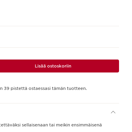
Lisää ostoskoriin
än
39
pistettä ostaessasi tämän tuotteen.
ettäväksi sellaisenaan tai meikin ensimmäisenä