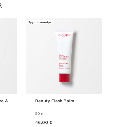
a
Myyntimenestys
va &
Beauty Flash Balm
Hyd
50 ml
200
Nykyinen hinta 46,00 €
Nykyinen hinta 31,00 €
46,00 €
31,