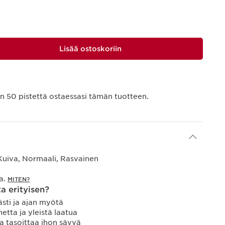
Lisää ostoskoriin
än
50
pistettä ostaessasi tämän tuotteen.
Kuiva, Normaali, Rasvainen
la.
MITEN?
a erityisen?
sti ja ajan myötä
etta ja yleistä laatua
ja tasoittaa ihon sävyä