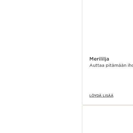
Merililja
Auttaa pitämään ih
LÖYDÄ LISÄÄ