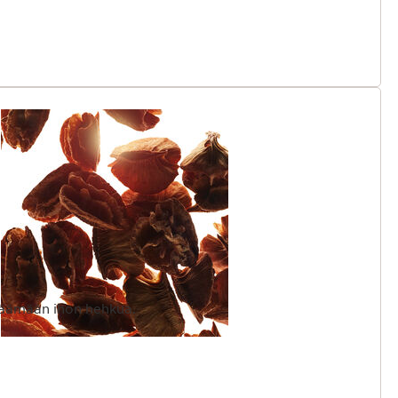
säämään ihon hehkua.