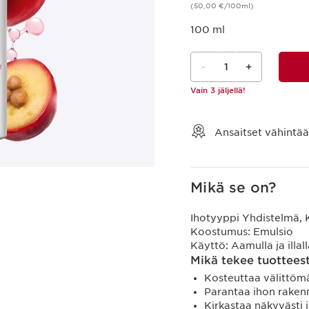
(50,00 €/100ml)
100 ml
-
1
+
Vain 3 jäljellä!
Näytä ostoskori
Ansaitset vähintä
Mikä se on?
Ihotyyppi
Yhdistelmä, 
Koostumus:
Emulsio
Käyttö:
Aamulla ja illal
Mikä tekee tuotteest
Kosteuttaa välittömä
Parantaa ihon rakenn
Kirkastaa näkyvästi 