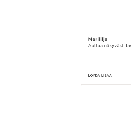
Merililja
Auttaa näkyvästi t
LÖYDÄ LISÄÄ