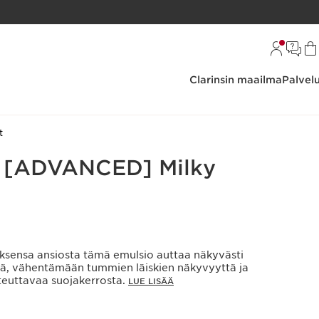
Clarinsin maailma
Palvel
t
s [ADVANCED] Milky
sensa ansiosta tämä emulsio auttaa näkyvästi
ä, vähentämään tummien läiskien näkyvyyttä ja
teuttavaa suojakerrosta.
LUE LISÄÄ