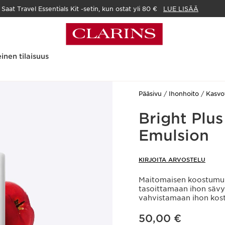
Saat Travel Essentials Kit -setin, kun ostat yli 80 €
LUE LISÄÄ
inen tilaisuus
Pääsivu
Ihonhoito
Kasvo
Bright Plu
Emulsion
KIRJOITA ARVOSTELU
Maitomaisen koostumuk
tasoittamaan ihon sävy
vahvistamaan ihon kos
Nykyinen hinta 50,00 €
50,00 €