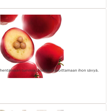
hentämään tummia läiskiä ja tasoittamaan ihon sävyä.