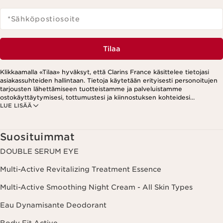
*Sähköpostiosoite
Tilaa
Klikkaamalla «Tilaa» hyväksyt, että Clarins France käsittelee tietojasi
asiakassuhteiden hallintaan. Tietoja käytetään erityisesti personoitujen
tarjousten lähettämiseen tuotteistamme ja palveluistamme
ostokäyttäytymisesi, tottumustesi ja kiinnostuksen kohteidesi
LUE LISÄÄ
perusteella. Tarjouksia voidaan esittää myös sosiaalisessa mediassa ja
kolmansien osapuolten verkkosivustoilla. Lisäksi tietoja käytetään
analytiikkatarkoituksiin. Voit peruuttaa suostumuksesi milloin tahansa
klikkaamalla uutiskirjeen jokaisessa viestissä olevaa peruutuslinkkiä.
Suosituimmat
Lisätietoa tietojesi käsittelystä ja oikeuksistasi löydät
tietosuojakäytännöstämme.
DOUBLE SERUM EYE
Multi-Active Revitalizing Treatment Essence
Multi-Active Smoothing Night Cream - All Skin Types
Eau Dynamisante Deodorant