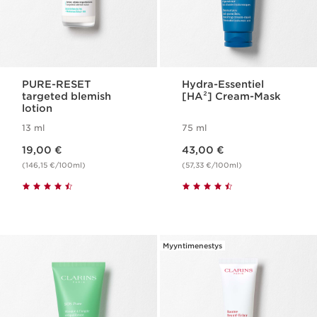
PURE-RESET
Hydra-Essentiel
targeted blemish
[HA²] Cream-Mask
lotion
13 ml
75 ml
Nykyinen hinta 19,00 €
Nykyinen hinta 43,00 €
19,00 €
43,00 €
(146,15 €/100ml)
(57,33 €/100ml)
Myyntimenestys