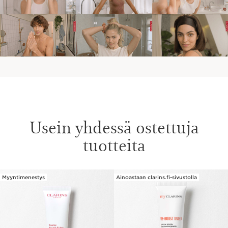
Usein yhdessä ostettuja
tuotteita
Myyntimenestys
Ainoastaan clarins.fi-sivustolla
SIIRRY SISÄLTÖÖN