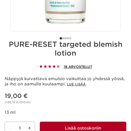
PURE-RESET targeted blemish
lotion
18 ARVOSTELUT
Näppyjä kuivattava emulsio vaikuttaa jo yhdessä yössä,
ja iho on aamulla kuulaampi.
LUE LISÄÄ
Nykyinen hinta 19,00 €
19,00 €
(146,15 €/100ml)
13 ml
-
1
+
Lisää ostoskoriin