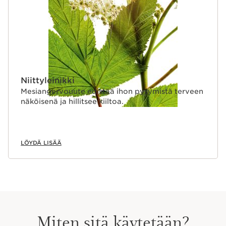
Niittyleinikki
Mesiangervouute edistää ihon pysymistä terveen
näköisenä ja hillitsee kiiltoa.
LÖYDÄ LISÄÄ
Miten sitä käytetään?