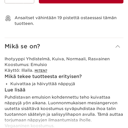
Näytä ostoskori
Ansaitset vähintään
19
pistettä ostaessasi tämän
tuotteen.
Mikä se on?
Ihotyyppi
Yhdistelmä, Kuiva, Normaali, Rasvainen
Koostumus:
Emulsio
Käyttö:
Illalla.
MITEN?
Mikä tekee tuotteesta erityisen?
Kuivattaa ja häivyttää näppyjä
Lue lisää
Puhdistavan emulsion kohdennettu teho kuivattaa
näppyjä yön aikana. Luonnonmukaisen mesiangervon
uutetta sisältävä koostumus syväpuhdistaa ihoa talin
tuotannon säätelyn ja salisyylihapon avulla. Tämä auttaa
torjumaan näppyjen ilmaantumista iholle.
Vegaaninen koostumus.