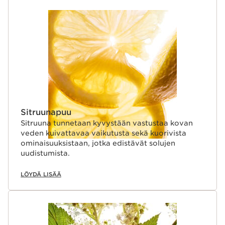
SIIRRY SISÄLTÖÖN
Sitruunapuu
Sitruuna tunnetaan kyvystään vastustaa kovan
veden kuivattavaa vaikutusta sekä kuorivista
ominaisuuksistaan, jotka edistävät solujen
uudistumista.
LÖYDÄ LISÄÄ