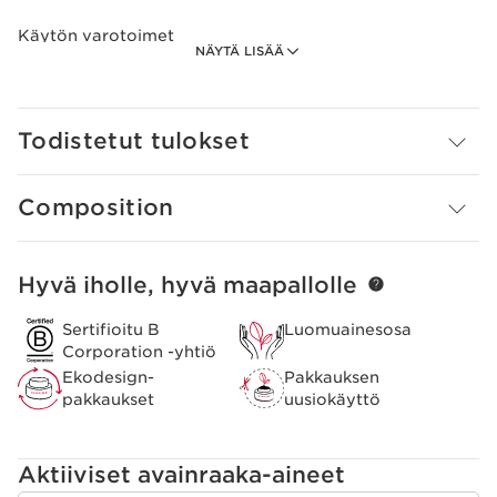
Käytön varotoimet
NÄYTÄ LISÄÄ
Levitä paikallisesti vikoihin.
Innovaatio
Clarins Plus
Todistetut tulokset
Composition
Hyvä iholle, hyvä maapallolle
SIIRRY SISÄLTÖÖN
Sertifioitu B
Luomuainesosa
Corporation -yhtiö
Ekodesign-
Pakkauksen
pakkaukset
uusiokäyttö
Aktiiviset avainraaka-aineet