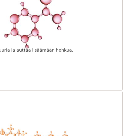
ista. Sen määrä alkaa huveta 25 ikävuodesta
hin yli 45 vuoden kokemus ihon kiinteyttämisestä on
hdisteen, joka torjuu kollageenin häviämisen näkyviä
uttamaan ihon kiinteyttä.
uuria ja auttaa lisäämään hehkua.