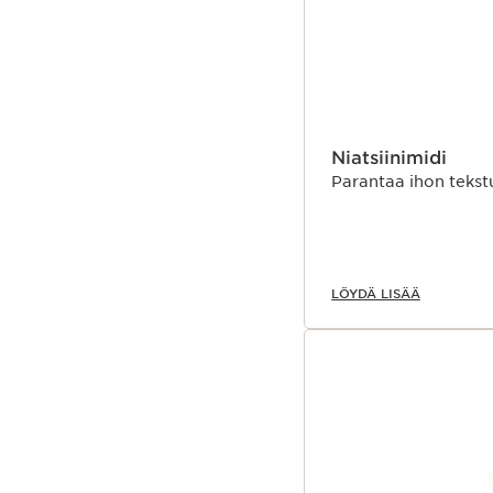
vaikuttavista proteiine
alkaen.Clarins Researc
auttanut kehittämään y
merkkejä ja auttaa pala
Niatsiinimidi
Parantaa ihon tekst
LÖYDÄ LISÄÄ