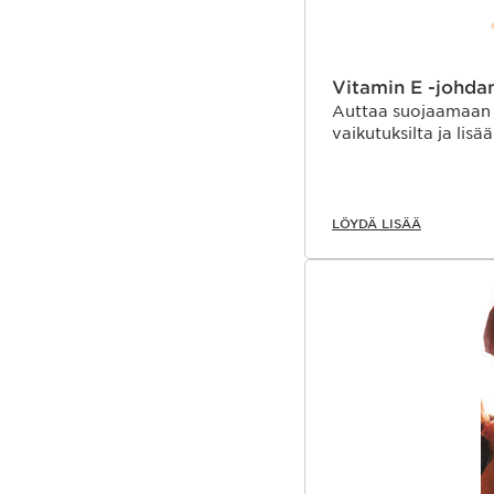
Vitamin E -johda
Auttaa suojaamaan i
vaikutuksilta ja lis
LÖYDÄ LISÄÄ