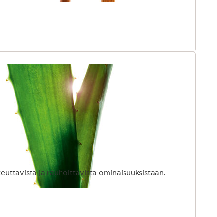
euttavista ja rauhoittavista ominaisuuksistaan.