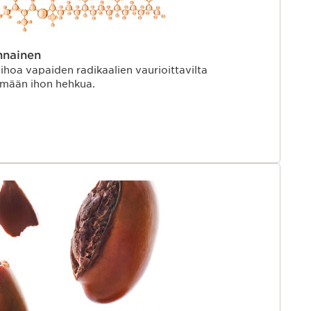
nnainen
hoa vapaiden radikaalien vaurioittavilta
äämään ihon hehkua.