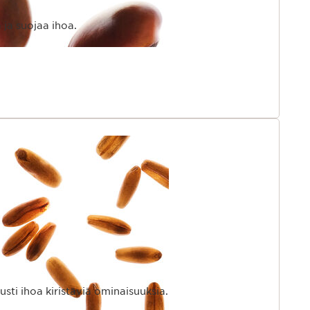
 ja suojaa ihoa.
usti ihoa kiristäviä ominaisuuksia.