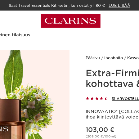
Saat Travel Essentials Kit -setin, kun ostat yli 80 €
LUE LISÄÄ
inen tilaisuus
Pääsivu
Ihonhoito
Kasvo
Extra-Firmi
kohottava &
31 ARVOSTEL
INNOVAATIO* [COLLAGE
ihoa kiinteyttävä voide.
Nykyinen hinta 103,00 €
103,00 €
(206,00 €/100ml)