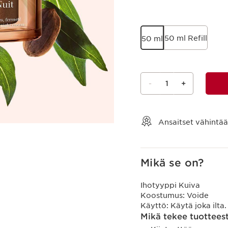
50 ml Refill
50 ml
-
1
+
Näytä ostoskori
Ansaitset vähintä
Mikä se on?
Ihotyyppi
Kuiva
Koostumus:
Voide
Käyttö:
Käytä joka ilta
Mikä tekee tuotteest