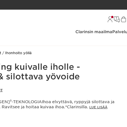
Clarinsin maailma
Palvel
t
Ihonhoito yöllä
ng kuivalle iholle -
 silottava yövoide
UT
N]³-TEKNOLOGIAIhoa elvyttävä, ryppyjä silottava ja
 Ravitsee ja hoitaa kuivaa ihoa.*Clarinsilla.
LUE LISÄÄ