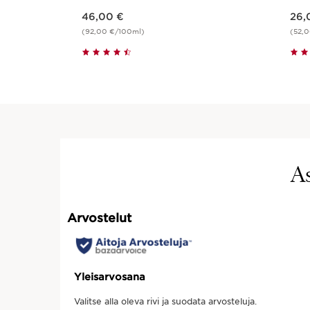
Nykyinen hinta 46,00 €
Nykyinen hinta 26,00 €
46,00 €
26,
(92,00 €/100ml)
(52,
Pikaopastus
A