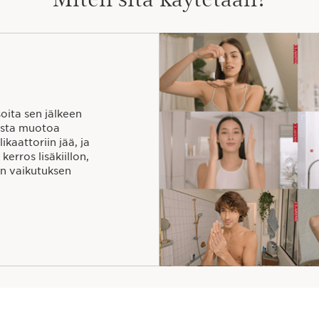
soita sen jälkeen
lista muotoa
kaattoriin jää, ja
kerros lisäkiillon,
n vaikutuksen