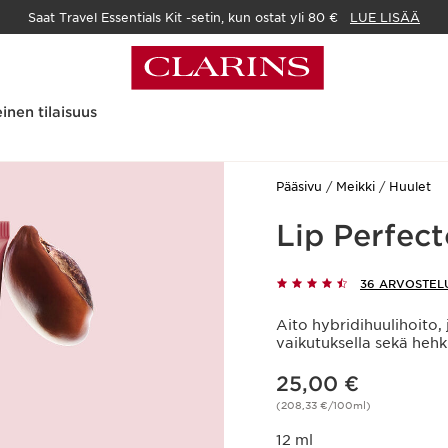
Saat Travel Essentials Kit -setin, kun ostat yli 80 €
LUE LISÄÄ
inen tilaisuus
Pääsivu
Meikki
Huulet
Lip Perfect
36 ARVOSTEL
Aito hybridihuulihoito,
vaikutuksella sekä hehk
Nykyinen hinta 25,00 €
25,00 €
(208,33 €/100ml)
12 ml