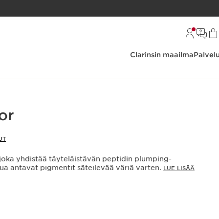
Clarinsin maailma
Palvel
or
UT
 joka yhdistää täyteläistävän peptidin plumping-
ua antavat pigmentit säteilevää väriä varten.
LUE LISÄÄ