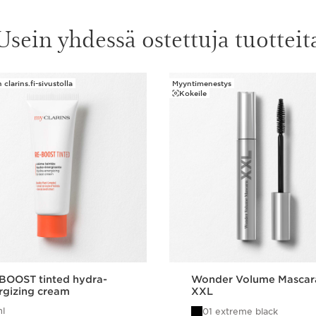
Usein yhdessä ostettuja tuotteit
clarins.fi-sivustolla
Myyntimenestys
Kokeile
BOOST tinted hydra-
Wonder Volume Mascar
rgizing cream
XXL
l
01 extreme black