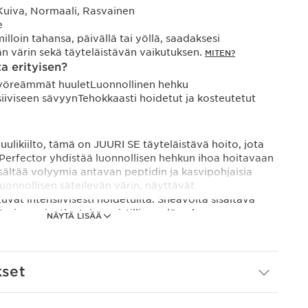
Kuiva, Normaali, Rasvainen
e
milloin tahansa, päivällä tai yöllä, saadaksesi
vän värin sekä täyteläistävän vaikutuksen.
MITEN?
a erityisen?
pyöreämmät huuletLuonnollinen hehku
siiviseen sävyynTehokkaasti hoidetut ja kosteutetut
likiilto, tämä on JUURI SE täyteläistävä hoito, jota
p Perfector yhdistää luonnollisen hehkun ihoa hoitavaan
sältää volyymia antavan peptidin ja kasvipohjaisia
luonnollisen säteilevän värin, näyttävät
uvat intensiivisesti hoidetuilta. Sheavoita sisältävä
arjoaa ainutlaatuisen aistillisen elämyksen.
NÄYTÄ LISÄÄ
saatavilla kolmessa intensiteetissä, jotka sopivat
atural antaa raikkaan ja hienovaraisen kiillon, Glow
se tuo säteilevän värin, joka korostaa huulia. Valitse
kset