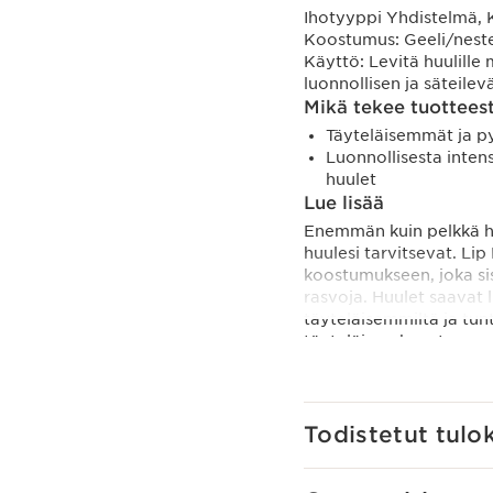
Ihotyyppi
Yhdistelmä, 
Koostumus:
Geeli/nest
Käyttö:
Levitä huulille 
luonnollisen ja säteile
Mikä tekee tuotteest
Täyteläisemmät ja 
Luonnollisesta inten
huulet
Lue lisää
Enemmän kuin pelkkä huu
huulesi tarvitsevat. Li
koostumukseen, joka si
rasvoja. Huulet saavat 
täyteläisemmiltä ja tunt
täyteläinen koostumus t
Laaja sävyvalikoima on 
kaikkiin tilanteisiin: N
vangitsee valon ja Inten
Todistetut tulo
oma suosikkisi!