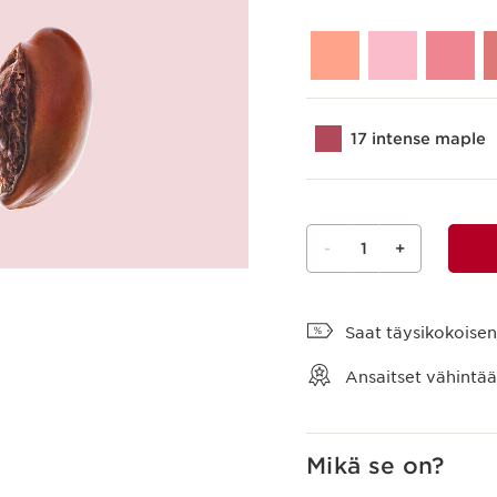
17 intense maple
-
1
+
Näytä ostoskori
Saat täysikokoisen 
Ansaitset vähintä
Mikä se on?