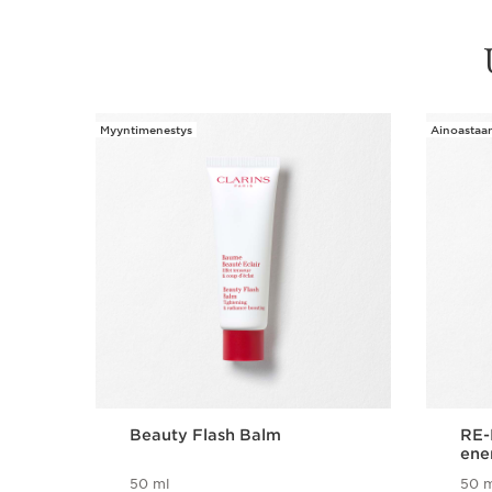
Myyntimenestys
Ainoastaan 
SIIRRY SISÄLTÖÖN
Beauty Flash Balm
RE-
ene
50 ml
50 m