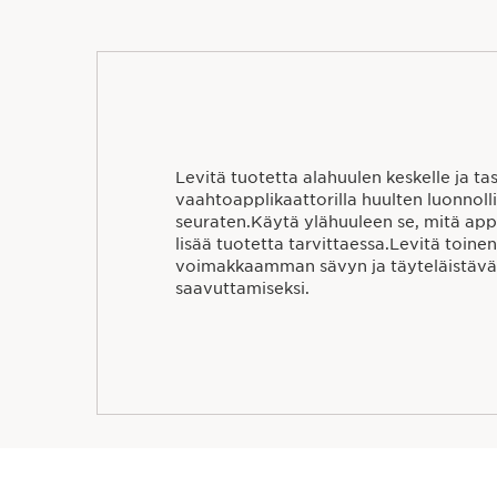
Levitä tuotetta alahuulen keskelle ja ta
vaahtoapplikaattorilla huulten luonnol
seuraten.Käytä ylähuuleen se, mitä appli
lisää tuotetta tarvittaessa.Levitä toinen 
voimakkaamman sävyn ja täyteläistävä
saavuttamiseksi.