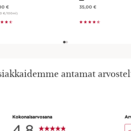
Nykyinen hinta 35,00 €
00 €
35,00 €
00 €/100ml)
Pikaopastus
Pikaopastus
siakkaidemme antamat arvostel