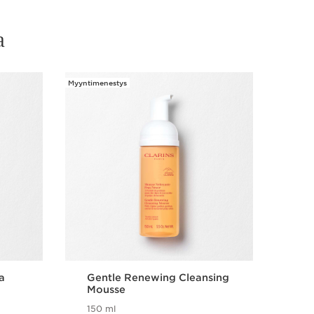
a
Myyntimenestys
Myyntime
Kokeile
a
Gentle Renewing Cleansing
Lip
Mousse
Ra
150 ml
0