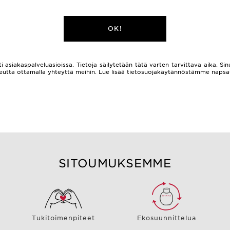
OK!
i asiakaspalveluasioissa. Tietoja säilytetään tätä varten tarvittava aika. Sinu
 oikeutta ottamalla yhteyttä meihin. Lue lisää tietosuojakäytännöstämme naps
SITOUMUKSEMME
Tukitoimenpiteet
Ekosuunnittelua