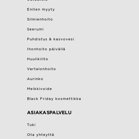
Eniten myyty
Silmienhoito
Seerumi
Puhdistus & kasvovesi
Ihonhoito päivällä
Huulikiilto
Vartalonhoito
Aurinko
Meikkivoide
Black Friday kosmettikka
ASIAKASPALVELU
Tuki
Ota yhteyttä