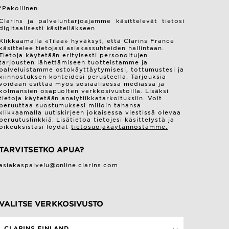
*Pakollinen
Clarins ja palveluntarjoajamme käsittelevät tietosi
digitaalisesti käsitelläkseen
Klikkaamalla «Tilaa» hyväksyt, että Clarins France
käsittelee tietojasi asiakassuhteiden hallintaan.
Tietoja käytetään erityisesti personoitujen
tarjousten lähettämiseen tuotteistamme ja
palveluistamme ostokäyttäytymisesi, tottumustesi ja
kiinnostuksen kohteidesi perusteella. Tarjouksia
voidaan esittää myös sosiaalisessa mediassa ja
kolmansien osapuolten verkkosivustoilla. Lisäksi
tietoja käytetään analytiikkatarkoituksiin. Voit
peruuttaa suostumuksesi milloin tahansa
klikkaamalla uutiskirjeen jokaisessa viestissä olevaa
peruutuslinkkiä. Lisätietoa tietojesi käsittelystä ja
oikeuksistasi löydät
tietosuojakäytännöstämme.
TARVITSETKO APUA?
asiakaspalvelu@online.clarins.com
VALITSE VERKKOSIVUSTO
CLARINS FINLAND