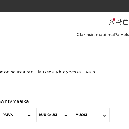
Clarinsin maailma
Palvel
hdon seuraavan tilauksesi yhteydessä – vain
Syntymäaika
PÄIVÄ
KUUKAUSI
VUOSI