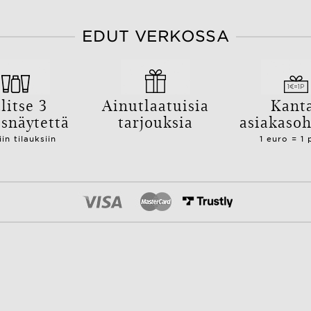
EDUT VERKOSSA
litse 3
Ainutlaatuisia
Kant
isnäytettä
tarjouksia
asiakaso
iin tilauksiin
1 euro = 1 