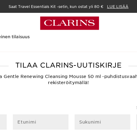
Saat Travel Essentials Kit -setin, kun ostat yli 80 €
LUE LISÄÄ
inen tilaisuus
Glowing Pregnancy
TILAA CLARINS-UUTISKIRJE
ksetta Gentle Renewing Cleansing Mousse 50 ml -puhdistusvaa
rekisteröitymällä!
Etunimi
Sukunimi