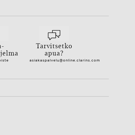
a-
Tarvitsetko
hjelma
apua?
piste
asiakaspalvelu@online.clarins.com