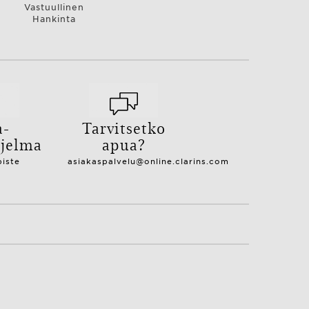
Vastuullinen
Hankinta
a-
Tarvitsetko
hjelma
apua?
piste
asiakaspalvelu@online.clarins.com