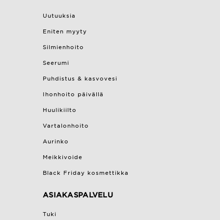
Uutuuksia
Eniten myyty
Silmienhoito
Seerumi
Puhdistus & kasvovesi
Ihonhoito päivällä
Huulikiilto
Vartalonhoito
Aurinko
Meikkivoide
Black Friday kosmettikka
ASIAKASPALVELU
Tuki