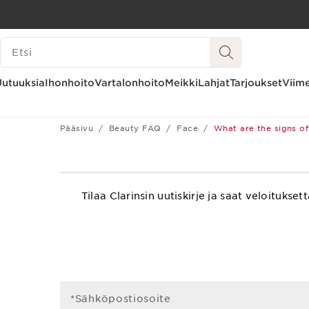
SIIRRY SISÄLTÖÖN
HAKUHISTORIA
SIIRRY ALATUNNISTEESEEN
Uutuuksia
Ihonhoito
Vartalonhoito
Meikki
Lahjat
Tarjoukset
Viime
Pääsivu
Beauty FAQ
Face
What are the signs of
Tilaa Clarinsin uutiskirje ja saat veloitu
*Sähköpostiosoite