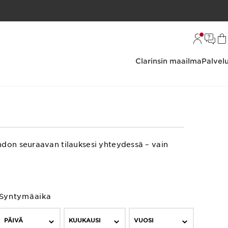
Clarinsin maailma
Palvel
hdon seuraavan tilauksesi yhteydessä – vain
Syntymäaika
PÄIVÄ
KUUKAUSI
VUOSI