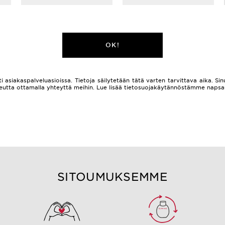
OK!
i asiakaspalveluasioissa. Tietoja säilytetään tätä varten tarvittava aika. Sinu
 oikeutta ottamalla yhteyttä meihin. Lue lisää tietosuojakäytännöstämme naps
SITOUMUKSEMME