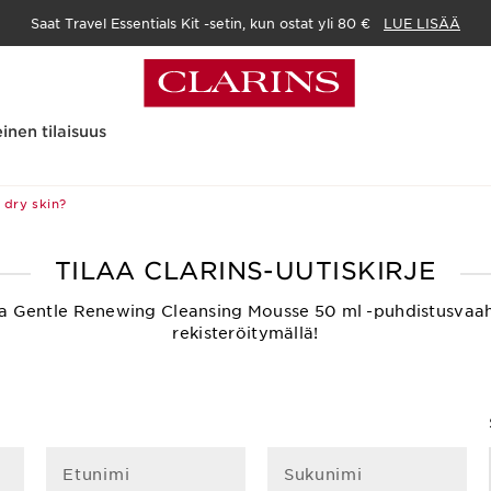
Saat Travel Essentials Kit -setin, kun ostat yli 80 €
LUE LISÄÄ
inen tilaisuus
 dry skin?
TILAA CLARINS-UUTISKIRJE
ksetta Gentle Renewing Cleansing Mousse 50 ml -puhdistusvaa
rekisteröitymällä!
Etunimi
Sukunimi