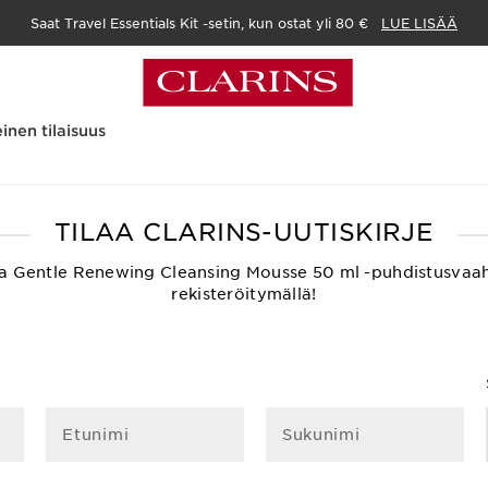
Saat Travel Essentials Kit -setin, kun ostat yli 80 €
LUE LISÄÄ
inen tilaisuus
ness on my face?
TILAA CLARINS-UUTISKIRJE
ksetta Gentle Renewing Cleansing Mousse 50 ml -puhdistusvaa
rekisteröitymällä!
Etunimi
Sukunimi