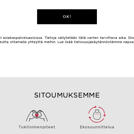
OK!
i asiakaspalveluasioissa. Tietoja säilytetään tätä varten tarvittava aika. Sinu
 oikeutta ottamalla yhteyttä meihin. Lue lisää tietosuojakäytännöstämme naps
SITOUMUKSEMME
Tukitoimenpiteet
Ekosuunnittelua