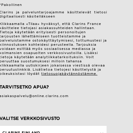
*Pakollinen
Clarins ja palveluntarjoajamme käsittelevät tietosi
digitaalisesti käsitelläkseen
Klikkaamalla «Tilaa» hyväksyt, että Clarins France
käsittelee tietojasi asiakassuhteiden hallintaan.
Tietoja käytetään erityisesti personoitujen
tarjousten lähettämiseen tuotteistamme ja
palveluistamme ostokäyttäytymisesi, tottumustesi ja
kiinnostuksen kohteidesi perusteella. Tarjouksia
voidaan esittää myös sosiaalisessa mediassa ja
kolmansien osapuolten verkkosivustoilla. Lisäksi
tietoja käytetään analytiikkatarkoituksiin. Voit
peruuttaa suostumuksesi milloin tahansa
klikkaamalla uutiskirjeen jokaisessa viestissä olevaa
peruutuslinkkiä. Lisätietoa tietojesi käsittelystä ja
oikeuksistasi löydät
tietosuojakäytännöstämme.
TARVITSETKO APUA?
asiakaspalvelu@online.clarins.com
VALITSE VERKKOSIVUSTO
CLARINS FINLAND