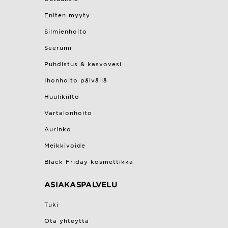
Eniten myyty
Silmienhoito
Seerumi
Puhdistus & kasvovesi
Ihonhoito päivällä
Huulikiilto
Vartalonhoito
Aurinko
Meikkivoide
Black Friday kosmettikka
ASIAKASPALVELU
Tuki
Ota yhteyttä