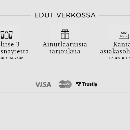
EDUT VERKOSSA
litse 3
Ainutlaatuisia
Kant
isnäytettä
tarjouksia
asiakaso
iin tilauksiin
1 euro = 1 