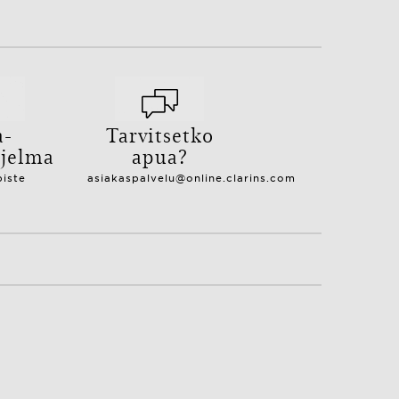
a-
Tarvitsetko
hjelma
apua?
piste
asiakaspalvelu@online.clarins.com