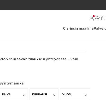
Clarinsin maailma
Palvel
hdon seuraavan tilauksesi yhteydessä – vain
Syntymäaika
PÄIVÄ
KUUKAUSI
VUOSI