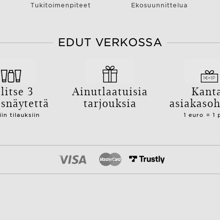
Tukitoimenpiteet
Ekosuunnittelua
EDUT VERKOSSA
litse 3
Ainutlaatuisia
Kant
isnäytettä
tarjouksia
asiakaso
iin tilauksiin
1 euro = 1 