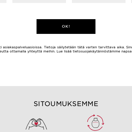
OK!
i asiakaspalveluasioissa. Tietoja säilytetään tätä varten tarvittava aika. Sinu
 oikeutta ottamalla yhteyttä meihin. Lue lisää tietosuojakäytännöstämme naps
SITOUMUKSEMME