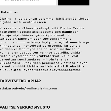
*Pakollinen
Clarins ja palveluntarjoajamme käsittelevät tietosi
digitaalisesti käsitelläkseen
Klikkaamalla «Tilaa» hyväksyt, että Clarins France
käsittelee tietojasi asiakassuhteiden hallintaan.
Tietoja käytetään erityisesti personoitujen
tarjousten lähettämiseen tuotteistamme ja
palveluistamme ostokäyttäytymisesi, tottumustesi ja
kiinnostuksen kohteidesi perusteella. Tarjouksia
voidaan esittää myös sosiaalisessa mediassa ja
kolmansien osapuolten verkkosivustoilla. Lisäksi
tietoja käytetään analytiikkatarkoituksiin. Voit
peruuttaa suostumuksesi milloin tahansa
klikkaamalla uutiskirjeen jokaisessa viestissä olevaa
peruutuslinkkiä. Lisätietoa tietojesi käsittelystä ja
oikeuksistasi löydät
tietosuojakäytännöstämme.
TARVITSETKO APUA?
asiakaspalvelu@online.clarins.com
VALITSE VERKKOSIVUSTO