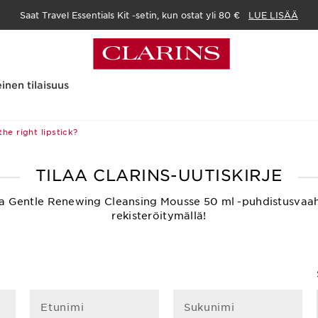
Saat Travel Essentials Kit -setin, kun ostat yli 80 €
LUE LISÄÄ
inen tilaisuus
he right lipstick?
TILAA CLARINS-UUTISKIRJE
ksetta Gentle Renewing Cleansing Mousse 50 ml -puhdistusvaa
rekisteröitymällä!
Etunimi
Sukunimi