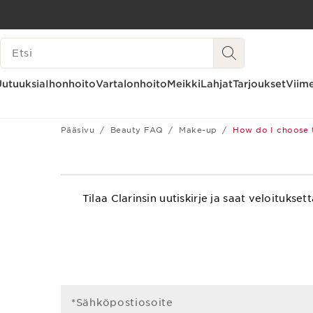
SIIRRY SISÄLTÖÖN
HAKUHISTORIA
SIIRRY ALATUNNISTEESEEN
Uutuuksia
Ihonhoito
Vartalonhoito
Meikki
Lahjat
Tarjoukset
Viime
Pääsivu
Beauty FAQ
Make-up
How do I choose t
Tilaa Clarinsin uutiskirje ja saat veloitu
*Sähköpostiosoite