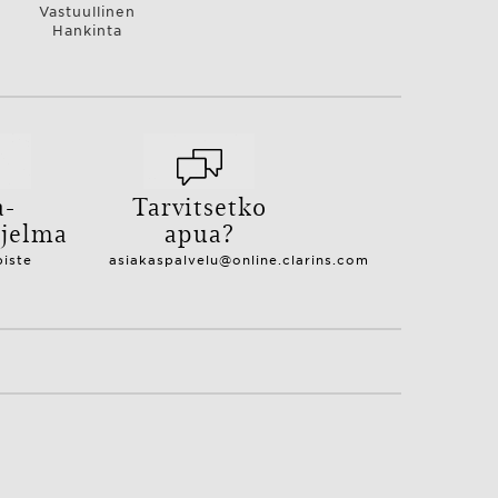
Vastuullinen
Hankinta
a-
Tarvitsetko
hjelma
apua?
piste
asiakaspalvelu@online.clarins.com