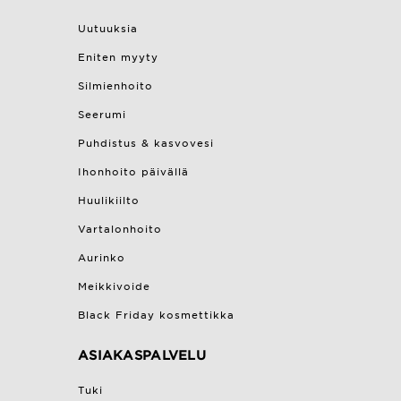
Uutuuksia
Eniten myyty
Silmienhoito
Seerumi
Puhdistus & kasvovesi
Ihonhoito päivällä
Huulikiilto
Vartalonhoito
Aurinko
Meikkivoide
Black Friday kosmettikka
ASIAKASPALVELU
Tuki