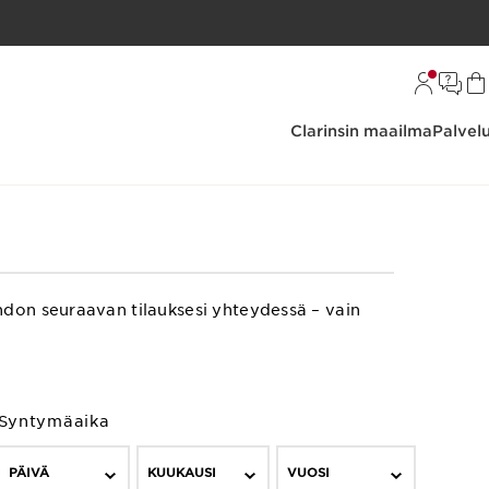
Clarinsin maailma
Palvel
hdon seuraavan tilauksesi yhteydessä – vain
Syntymäaika
PÄIVÄ
KUUKAUSI
VUOSI