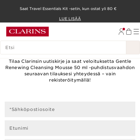
Saat Travel Essentials Kit -setin, kun ostat yli 80 €
SIIRRY SISÄLTÖÖN
LUE LISÄÄ
SIIRRY ALATUNNISTEESEEN
HAKUHISTORIA
TILAA CLARINS-UUTISKIRJE
Tilaa Clarinsin uutiskirje ja saat veloituksetta Gentle
Renewing Cleansing Mousse 50 ml -puhdistusvaahdon
seuraavan tilauksesi yhteydessä – vain
rekisteröitymällä!
*Sähköpostiosoite
Etunimi