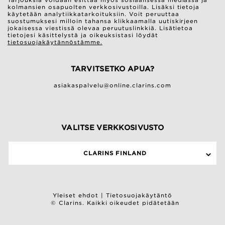
Tarjouksia voidaan esittää myös sosiaalisessa mediassa ja
kolmansien osapuolten verkkosivustoilla. Lisäksi tietoja
käytetään analytiikkatarkoituksiin. Voit peruuttaa
suostumuksesi milloin tahansa klikkaamalla uutiskirjeen
jokaisessa viestissä olevaa peruutuslinkkiä. Lisätietoa
tietojesi käsittelystä ja oikeuksistasi löydät
tietosuojakäytännöstämme.
TARVITSETKO APUA?
asiakaspalvelu@online.clarins.com
VALITSE VERKKOSIVUSTO
CLARINS FINLAND
Yleiset ehdot
|
Tietosuojakäytäntö
© Clarins. Kaikki oikeudet pidätetään