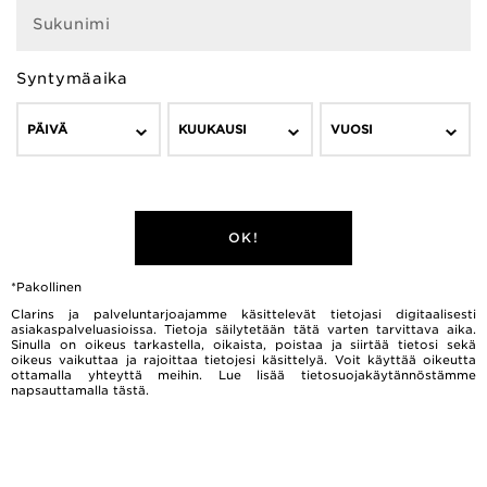
Sukunimi
Syntymäaika
PÄIVÄ
KUUKAUSI
VUOSI
OK!
*Pakollinen
Clarins ja palveluntarjoajamme käsittelevät tietojasi digitaalisesti
asiakaspalveluasioissa. Tietoja säilytetään tätä varten tarvittava aika.
Sinulla on oikeus tarkastella, oikaista, poistaa ja siirtää tietosi sekä
oikeus vaikuttaa ja rajoittaa tietojesi käsittelyä. Voit käyttää oikeutta
ottamalla yhteyttä meihin. Lue lisää tietosuojakäytännöstämme
napsauttamalla
tästä.