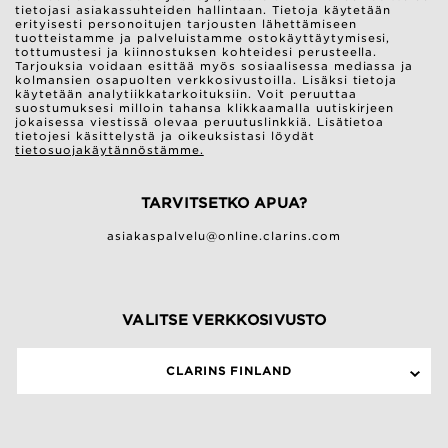
tietojasi asiakassuhteiden hallintaan. Tietoja käytetään
erityisesti personoitujen tarjousten lähettämiseen
tuotteistamme ja palveluistamme ostokäyttäytymisesi,
tottumustesi ja kiinnostuksen kohteidesi perusteella.
Tarjouksia voidaan esittää myös sosiaalisessa mediassa ja
kolmansien osapuolten verkkosivustoilla. Lisäksi tietoja
käytetään analytiikkatarkoituksiin. Voit peruuttaa
suostumuksesi milloin tahansa klikkaamalla uutiskirjeen
jokaisessa viestissä olevaa peruutuslinkkiä. Lisätietoa
tietojesi käsittelystä ja oikeuksistasi löydät
tietosuojakäytännöstämme.
TARVITSETKO APUA?
asiakaspalvelu@online.clarins.com
VALITSE VERKKOSIVUSTO
CLARINS FINLAND