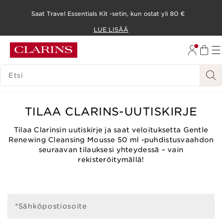
Saat Travel Essentials Kit -setin, kun ostat yli 80 €
SIIRRY SISÄLTÖÖN
LUE LISÄÄ
SIIRRY ALATUNNISTEESEEN
HAKUHISTORIA
TILAA CLARINS-UUTISKIRJE
Tilaa Clarinsin uutiskirje ja saat veloituksetta Gentle
Renewing Cleansing Mousse 50 ml -puhdistusvaahdon
seuraavan tilauksesi yhteydessä – vain
rekisteröitymällä!
*Sähköpostiosoite