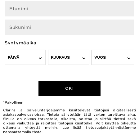
Etunimi
Sukunimi
Syntymäaika
PÄIVÄ
KUUKAUSI
VUOSI
OK!
*Pakollinen
Clarins ja palveluntarjoajamme käsittelevät tietojasi digitaalisesti
asiakaspalveluasioissa. Tietoja säilytetään tätä varten tarvittava aika.
Sinulla on oikeus tarkastella, oikaista, poistaa ja siirtää tietosi sekä
oikeus vaikuttaa ja rajoittaa tietojesi käsittelyä. Voit käyttää oikeutta
ottamalla yhteyttä meihin. Lue lisää tietosuojakäytännöstämme
napsauttamalla
tästä.