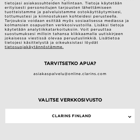
tietojasi asiakassuhteiden hallintaan. Tietoja käytetään
erityisesti personoitujen tarjousten lähettämiseen
tuotteistamme ja palveluistamme ostokäyttäytymisesi,
tottumustesi ja kiinnostuksen kohteidesi perusteella.
Tarjouksia voidaan esittää myös sosiaalisessa mediassa ja
kolmansien osapuolten verkkosivustoilla. Lisäksi tietoja
käytetään analytiikkatarkoituksiin. Voit peruuttaa
suostumuksesi milloin tahansa klikkaamalla uutiskirjeen
jokaisessa viestissä olevaa peruutuslinkkiä. Lisätietoa
tietojesi käsittelystä ja oikeuksistasi löydät
tietosuojakäytännöstämme.
TARVITSETKO APUA?
asiakaspalvelu@online.clarins.com
VALITSE VERKKOSIVUSTO
CLARINS FINLAND