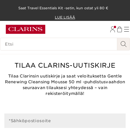
Saat Travel Essentials Kit -setin, kun ostat yli 80 €
SIIRRY SISÄLTÖÖN
LUE LISÄÄ
SIIRRY ALATUNNISTEESEEN
HAKUHISTORIA
TILAA CLARINS-UUTISKIRJE
Tilaa Clarinsin uutiskirje ja saat veloituksetta Gentle
Renewing Cleansing Mousse 50 ml -puhdistusvaahdon
seuraavan tilauksesi yhteydessä – vain
rekisteröitymällä!
*Sähköpostiosoite