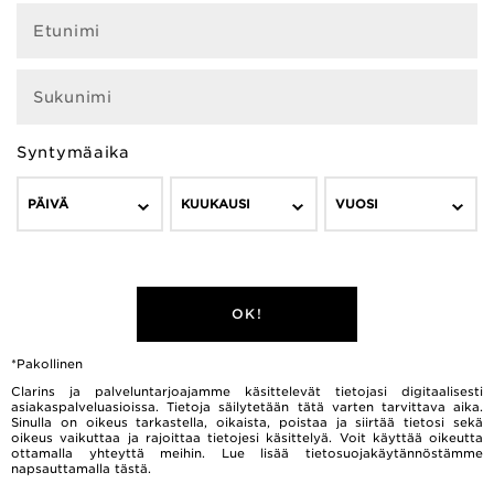
Etunimi
Sukunimi
Syntymäaika
PÄIVÄ
KUUKAUSI
VUOSI
OK!
*Pakollinen
Clarins ja palveluntarjoajamme käsittelevät tietojasi digitaalisesti
asiakaspalveluasioissa. Tietoja säilytetään tätä varten tarvittava aika.
Sinulla on oikeus tarkastella, oikaista, poistaa ja siirtää tietosi sekä
oikeus vaikuttaa ja rajoittaa tietojesi käsittelyä. Voit käyttää oikeutta
ottamalla yhteyttä meihin. Lue lisää tietosuojakäytännöstämme
napsauttamalla
tästä.