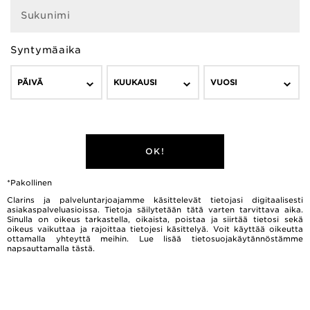
Sukunimi
Syntymäaika
PÄIVÄ
KUUKAUSI
VUOSI
OK!
*Pakollinen
Clarins ja palveluntarjoajamme käsittelevät tietojasi digitaalisesti
asiakaspalveluasioissa. Tietoja säilytetään tätä varten tarvittava aika.
Sinulla on oikeus tarkastella, oikaista, poistaa ja siirtää tietosi sekä
oikeus vaikuttaa ja rajoittaa tietojesi käsittelyä. Voit käyttää oikeutta
ottamalla yhteyttä meihin. Lue lisää tietosuojakäytännöstämme
napsauttamalla
tästä.