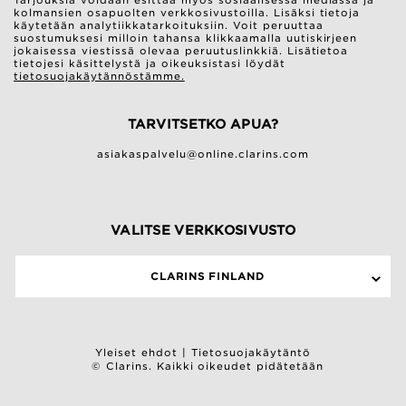
Tarjouksia voidaan esittää myös sosiaalisessa mediassa ja
kolmansien osapuolten verkkosivustoilla. Lisäksi tietoja
käytetään analytiikkatarkoituksiin. Voit peruuttaa
suostumuksesi milloin tahansa klikkaamalla uutiskirjeen
jokaisessa viestissä olevaa peruutuslinkkiä. Lisätietoa
tietojesi käsittelystä ja oikeuksistasi löydät
tietosuojakäytännöstämme.
TARVITSETKO APUA?
asiakaspalvelu@online.clarins.com
VALITSE VERKKOSIVUSTO
CLARINS FINLAND
Yleiset ehdot
|
Tietosuojakäytäntö
© Clarins. Kaikki oikeudet pidätetään