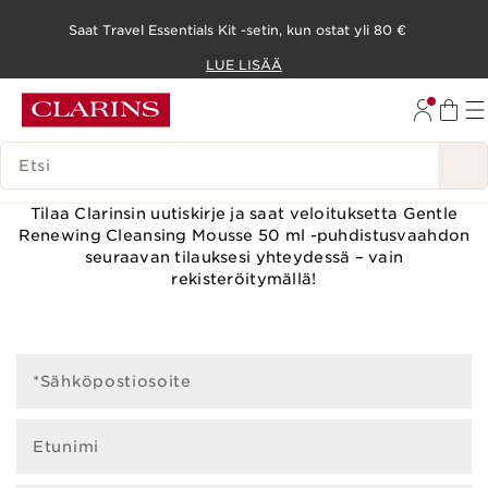
Saat Travel Essentials Kit -setin, kun ostat yli 80 €
SIIRRY SISÄLTÖÖN
LUE LISÄÄ
SIIRRY ALATUNNISTEESEEN
HAKUHISTORIA
TILAA CLARINS-UUTISKIRJE
Tilaa Clarinsin uutiskirje ja saat veloituksetta Gentle
Renewing Cleansing Mousse 50 ml -puhdistusvaahdon
seuraavan tilauksesi yhteydessä – vain
rekisteröitymällä!
*Sähköpostiosoite
Etunimi