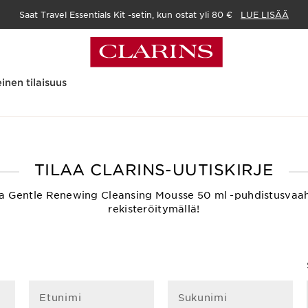
Saat Travel Essentials Kit -setin, kun ostat yli 80 €
LUE LISÄÄ
inen tilaisuus
TILAA CLARINS-UUTISKIRJE
ksetta Gentle Renewing Cleansing Mousse 50 ml -puhdistusvaa
rekisteröitymällä!
Etunimi
Sukunimi