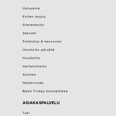
Uutuuksia
Eniten myyty
Silmienhoito
Seerumi
Puhdistus & kasvovesi
Ihonhoito päivällä
Huulikiilto
Vartalonhoito
Aurinko
Meikkivoide
Black Friday kosmettikka
ASIAKASPALVELU
Tuki