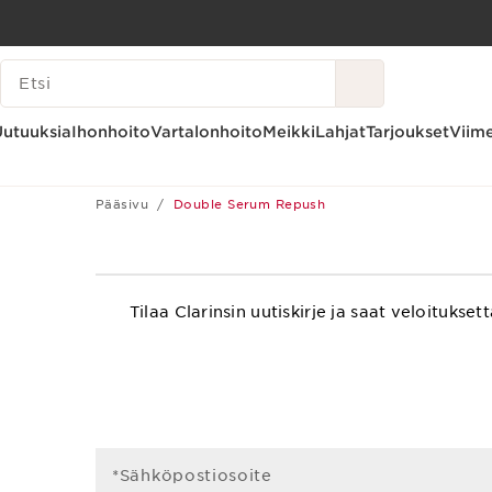
SIIRRY SISÄLTÖÖN
HAKUHISTORIA
SIIRRY ALATUNNISTEESEEN
Uutuuksia
Ihonhoito
Vartalonhoito
Meikki
Lahjat
Tarjoukset
Viime
Pääsivu
Double Serum Repush
Tilaa Clarinsin uutiskirje ja saat veloitu
*Sähköpostiosoite