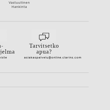
Vastuullinen
Hankinta
a-
Tarvitsetko
hjelma
apua?
piste
asiakaspalvelu@online.clarins.com