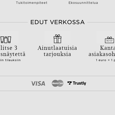
Tukitoimenpiteet
Ekosuunnittelua
EDUT VERKOSSA
litse 3
Ainutlaatuisia
Kant
isnäytettä
tarjouksia
asiakaso
iin tilauksiin
1 euro = 1 