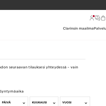
Clarinsin maailma
Palvel
hdon seuraavan tilauksesi yhteydessä – vain
Syntymäaika
PÄIVÄ
KUUKAUSI
VUOSI