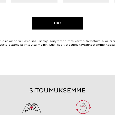
OK!
i asiakaspalveluasioissa. Tietoja säilytetään tätä varten tarvittava aika. Sinu
 oikeutta ottamalla yhteyttä meihin. Lue lisää tietosuojakäytännöstämme naps
SITOUMUKSEMME