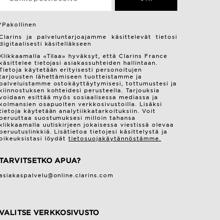
*Pakollinen
Clarins ja palveluntarjoajamme käsittelevät tietosi
digitaalisesti käsitelläkseen
Klikkaamalla «Tilaa» hyväksyt, että Clarins France
käsittelee tietojasi asiakassuhteiden hallintaan.
Tietoja käytetään erityisesti personoitujen
tarjousten lähettämiseen tuotteistamme ja
palveluistamme ostokäyttäytymisesi, tottumustesi ja
kiinnostuksen kohteidesi perusteella. Tarjouksia
voidaan esittää myös sosiaalisessa mediassa ja
kolmansien osapuolten verkkosivustoilla. Lisäksi
tietoja käytetään analytiikkatarkoituksiin. Voit
peruuttaa suostumuksesi milloin tahansa
klikkaamalla uutiskirjeen jokaisessa viestissä olevaa
peruutuslinkkiä. Lisätietoa tietojesi käsittelystä ja
oikeuksistasi löydät
tietosuojakäytännöstämme.
TARVITSETKO APUA?
asiakaspalvelu@online.clarins.com
VALITSE VERKKOSIVUSTO