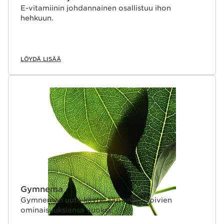
E-vitamiinin johdannainen osallistuu ihon
hehkuun.
LÖYDÄ LISÄÄ
Gymnema
Gymneman uute käytetään energisoivien
ominaisuuksiensa vuoksi.