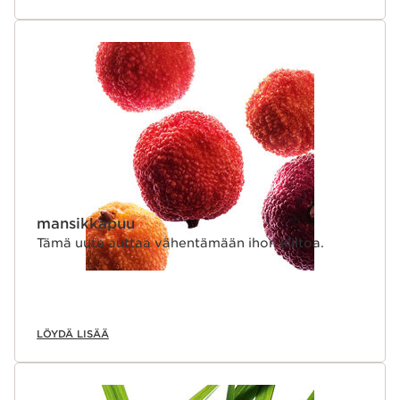
mansikkapuu
Tämä uute auttaa vähentämään ihon kiiltoa.
LÖYDÄ LISÄÄ