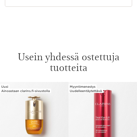
Usein yhdessä ostettuja
tuotteita
Uusi
Myyntimenestys
SIIRRY SISÄLTÖÖN
Ainoastaan clarins.fi-sivustolla
Uudelleentäytettävä