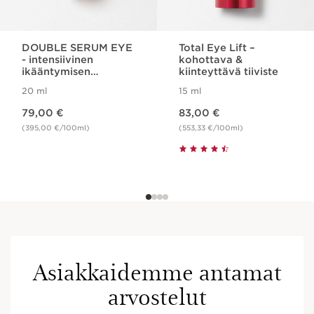
DOUBLE SERUM EYE
Total Eye Lift –
- intensiivinen
kohottava &
ikääntymisen
kiinteyttävä tiiviste
merkkejä ehkäisevä
20 ml
15 ml
silmänympäryshoito
Nykyinen hinta 79,00 €
Nykyinen hinta 83,00 €
79,00 €
83,00 €
(395,00 €/100ml)
(553,33 €/100ml)
Asiakkaidemme antamat
arvostelut