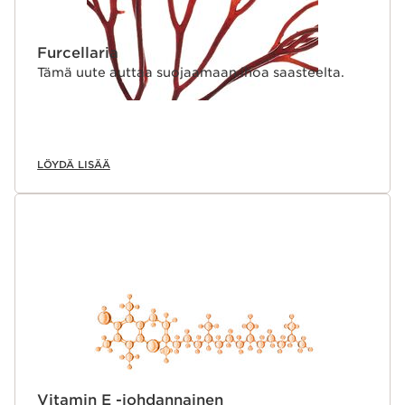
Furcellaria
Tämä uute auttaa suojaamaan ihoa saasteelta.
LÖYDÄ LISÄÄ
Vitamin E -johdannainen