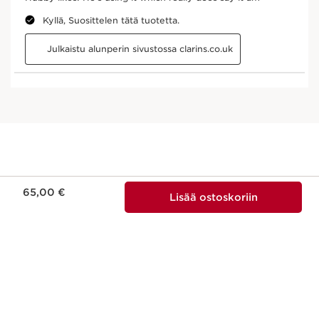
Nykyinen hinta 65,00 €
65,00 €
Lisää ostoskoriin
LUONNOLLISUUS