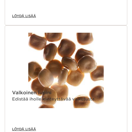
LÖYDÄ LISÄÄ
Valkoinen lupini
Edistää iholle kiinteyttävää vaikutusta.
LÖYDÄ LISÄÄ