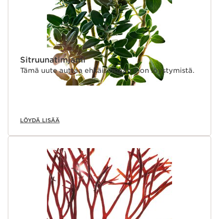
Sitruunatimjami
Tämä uute auttaa ehkäisemään ihon löystymistä.
LÖYDÄ LISÄÄ