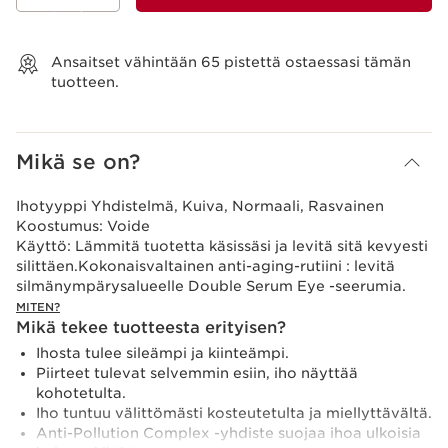
Näytä ostoskori
Ansaitset vähintään
65
pistettä ostaessasi tämän
tuotteen.
Mikä se on?
Ihotyyppi
Yhdistelmä, Kuiva, Normaali, Rasvainen
Koostumus:
Voide
Käyttö:
Lämmitä tuotetta käsissäsi ja levitä sitä kevyesti
silittäen.Kokonaisvaltainen anti-aging-rutiini : levitä
silmänympärysalueelle Double Serum Eye -seerumia.
MITEN?
Mikä tekee tuotteesta erityisen?
Ihosta tulee sileämpi ja kiinteämpi.
Piirteet tulevat selvemmin esiin, iho näyttää
kohotetulta.
Iho tuntuu välittömästi kosteutetulta ja miellyttävältä.
Anti-Pollution Complex -yhdiste suojaa ihoa ulkoisia