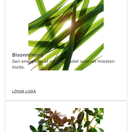
Bisonniheinä
Sen energisoivat ominaisuudet sopivat miesten
iholle.
LÖYDÄ LISÄÄ