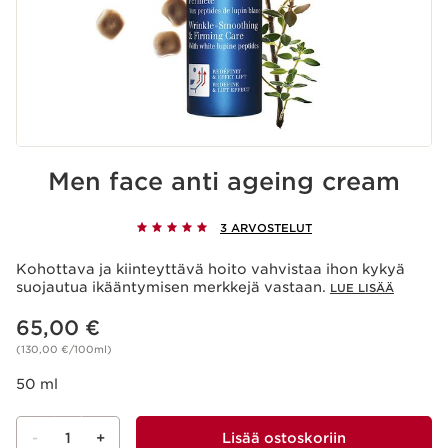
Men face anti ageing cream
3 ARVOSTELUT
Kohottava ja kiinteyttävä hoito vahvistaa ihon kykyä
suojautua ikääntymisen merkkejä vastaan.
LUE LISÄÄ
Nykyinen hinta 65,00 €
65,00 €
(130,00 €/100ml)
50 ml
-
1
+
Lisää ostoskoriin