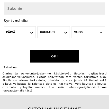
Sukunimi
Syntymäaika
PÄIVÄ
KUUKAUSI
VUOSI
OK!
*Pakollinen
Clarins ja palveluntarjoajamme käsittelevät tietojasi digitaalisesti
asiakaspalveluasioissa. Tietoja säilytetään tätä varten tarvittava aika.
Sinulla on oikeus tarkastella, oikaista, poistaa ja siirtää tietosi sekä
oikeus vaikuttaa ja rajoittaa tietojesi käsittelyä. Voit käyttää oikeutta
ottamalla yhteyttä meihin. Lue lisää tietosuojakäytännöstämme
napsauttamalla
tästä.