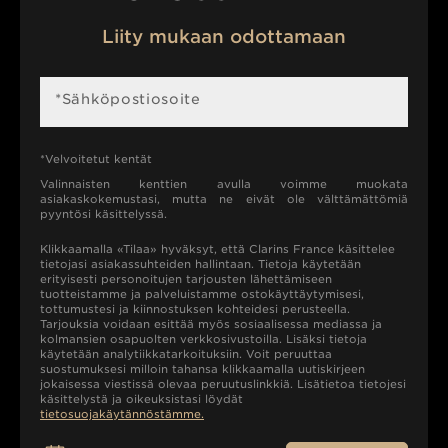
Liity mukaan odottamaan
*Sähköpostiosoite
*Velvoitetut kentät
Valinnaisten kenttien avulla voimme muokata
asiakaskokemustasi, mutta ne eivät ole välttämättömiä
pyyntösi käsittelyssä.
Klikkaamalla «Tilaa» hyväksyt, että Clarins France käsittelee
tietojasi asiakassuhteiden hallintaan. Tietoja käytetään
erityisesti personoitujen tarjousten lähettämiseen
tuotteistamme ja palveluistamme ostokäyttäytymisesi,
tottumustesi ja kiinnostuksen kohteidesi perusteella.
Tarjouksia voidaan esittää myös sosiaalisessa mediassa ja
kolmansien osapuolten verkkosivustoilla. Lisäksi tietoja
käytetään analytiikkatarkoituksiin. Voit peruuttaa
suostumuksesi milloin tahansa klikkaamalla uutiskirjeen
jokaisessa viestissä olevaa peruutuslinkkiä. Lisätietoa tietojesi
käsittelystä ja oikeuksistasi löydät
tietosuojakäytännöstämme.