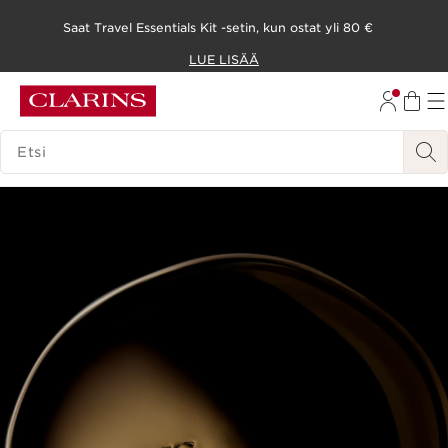
Saat Travel Essentials Kit -setin, kun ostat yli 80 €
SIIRRY SISÄLTÖÖN
LUE LISÄÄ
SIIRRY ALATUNNISTEESEEN
HAKUHISTORIA