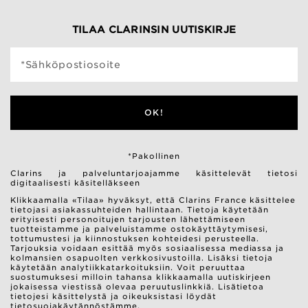
TILAA CLARINSIN UUTISKIRJE
*Sähköpostiosoite
OK!
*Pakollinen
Clarins ja palveluntarjoajamme käsittelevät tietosi
digitaalisesti käsitelläkseen
Klikkaamalla «Tilaa» hyväksyt, että Clarins France käsittelee
tietojasi asiakassuhteiden hallintaan. Tietoja käytetään
erityisesti personoitujen tarjousten lähettämiseen
tuotteistamme ja palveluistamme ostokäyttäytymisesi,
tottumustesi ja kiinnostuksen kohteidesi perusteella.
Tarjouksia voidaan esittää myös sosiaalisessa mediassa ja
kolmansien osapuolten verkkosivustoilla. Lisäksi tietoja
käytetään analytiikkatarkoituksiin. Voit peruuttaa
suostumuksesi milloin tahansa klikkaamalla uutiskirjeen
jokaisessa viestissä olevaa peruutuslinkkiä. Lisätietoa
tietojesi käsittelystä ja oikeuksistasi löydät
tietosuojakäytännöstämme.