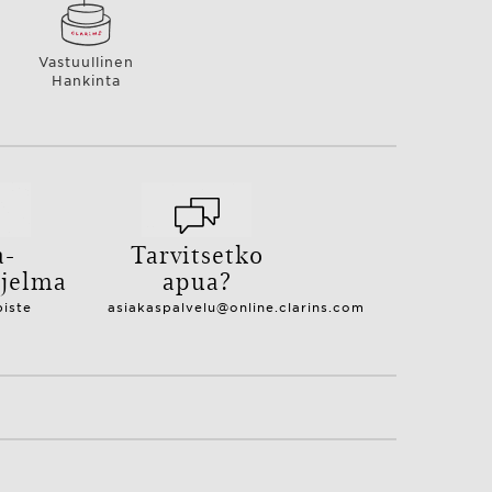
Vastuullinen
Hankinta
a-
Tarvitsetko
hjelma
apua?
piste
asiakaspalvelu@online.clarins.com