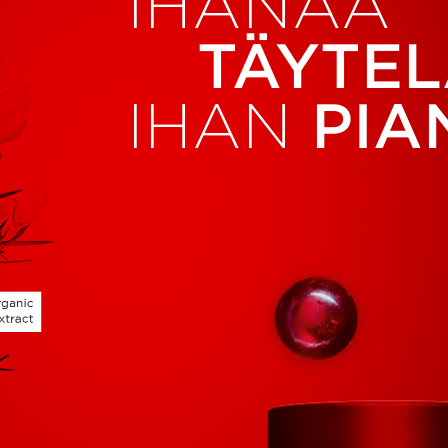
IHANAA
TÄYTEL
IHAN
PIA