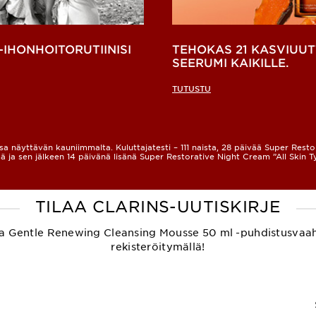
-IHONHOITORUTIINISI
TEHOKAS 21 KASVIUUT
SEERUMI KAIKILLE.
TUTUSTU
a näyttävän kauniimmalta. Kuluttajatesti – 111 naista, 28 päivää Super Rest
ä ja sen jälkeen 14 päivänä lisänä Super Restorative Night Cream ”All Skin T
TILAA CLARINS-UUTISKIRJE
ksetta Gentle Renewing Cleansing Mousse 50 ml -puhdistusvaa
rekisteröitymällä!