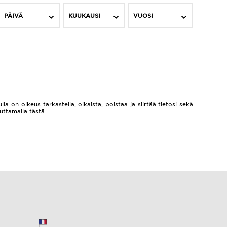
PÄIVÄ
KUUKAUSI
VUOSI
lla on oikeus tarkastella, oikaista, poistaa ja siirtää tietosi sekä
auttamalla
tästä.