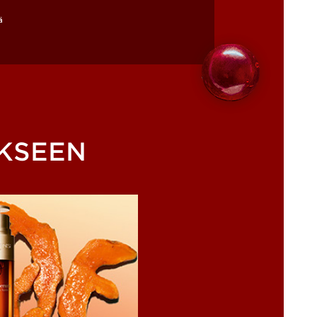
ä
KSEEN