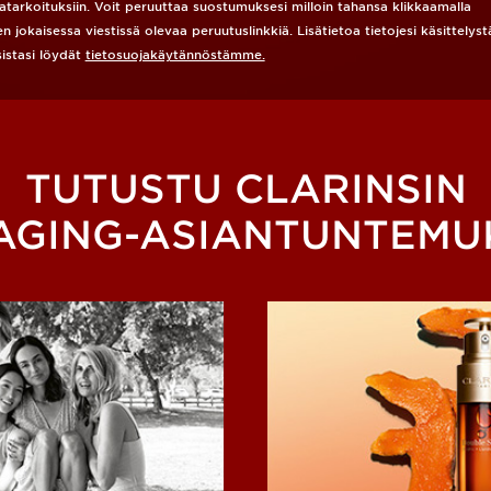
katarkoituksiin. Voit peruuttaa suostumuksesi milloin tahansa klikkaamalla
en jokaisessa viestissä olevaa peruutuslinkkiä. Lisätietoa tietojesi käsittelyst
sistasi löydät
tietosuojakäytännöstämme.
TUTUSTU CLARINSIN
-AGING-ASIANTUNTEMU