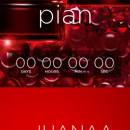
pian
00
00
00
00