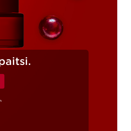
aitsi.
n