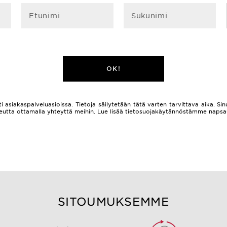
Etunimi
Sukunimi
OK!
i asiakaspalveluasioissa. Tietoja säilytetään tätä varten tarvittava aika. Sinu
 oikeutta ottamalla yhteyttä meihin. Lue lisää tietosuojakäytännöstämme naps
SITOUMUKSEMME