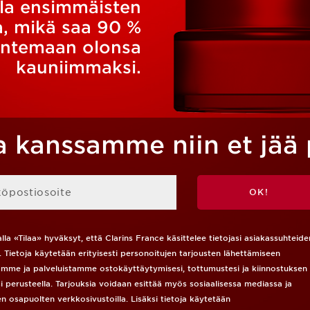
lla ensimmäisten
a, mikä saa 90 %
tuntemaan olonsa
kauniimmaksi.
 kanssamme niin et jää p
köpostiosoite
OK!
lla «Tilaa» hyväksyt, että Clarins France käsittelee tietojasi asiakassuhteide
n. Tietoja käytetään erityisesti personoitujen tarjousten lähettämiseen
amme ja palveluistamme ostokäyttäytymisesi, tottumustesi ja kiinnostuksen
i perusteella. Tarjouksia voidaan esittää myös sosiaalisessa mediassa ja
n osapuolten verkkosivustoilla. Lisäksi tietoja käytetään