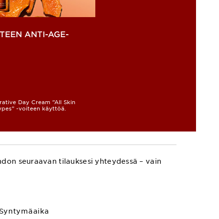
TEEN ANTI-AGE-
orative Day Cream ”All Skin
ypes” -voiteen käyttöä.
hdon seuraavan tilauksesi yhteydessä – vain
Syntymäaika