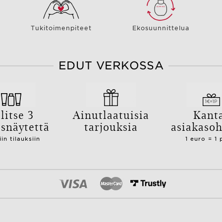
Tukitoimenpiteet
Ekosuunnittelua
EDUT VERKOSSA
litse 3
Ainutlaatuisia
Kant
isnäytettä
tarjouksia
asiakaso
iin tilauksiin
1 euro = 1 