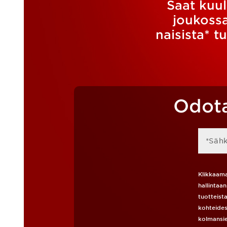
Saat kuu
joukoss
naisista* 
Odota
*Säh
Klikkaama
hallintaa
tuotteist
kohteides
kolmansie