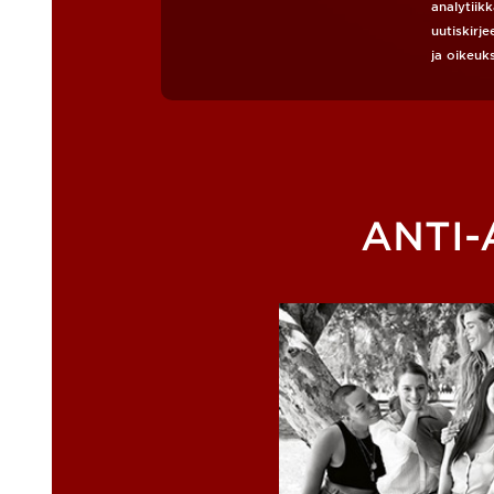
analytiik
uutiskirje
ja oikeuk
ANTI