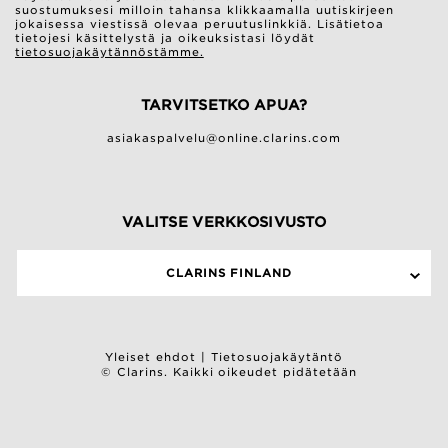
suostumuksesi milloin tahansa klikkaamalla uutiskirjeen
jokaisessa viestissä olevaa peruutuslinkkiä. Lisätietoa
tietojesi käsittelystä ja oikeuksistasi löydät
tietosuojakäytännöstämme.
TARVITSETKO APUA?
asiakaspalvelu@online.clarins.com
VALITSE VERKKOSIVUSTO
CLARINS FINLAND
Yleiset ehdot
|
Tietosuojakäytäntö
© Clarins. Kaikki oikeudet pidätetään