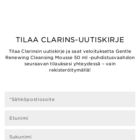
TILAA CLARINS-UUTISKIRJE
fter Sun Balm
Shampooing
Masqu
0 ml
Douche
Coups de
Après Soleil
150
Tilaa Clarinsin uutiskirje ja saat veloituksetta Gentle
150 ml
Sun Care Cream
Sun Care G
Renewing Cleansing Mousse 50 ml -puhdistusvaahdon
ume Solaire
UVA/UVB 30
UVA/U
F 50
seuraavan tilauksesi yhteydessä – vain
150 ml
50
0 ml
rekisteröitymällä!
P NOW
SHOP NOW
SHOP
P NOW
SHOP NOW
SHOP
*Sähköpostiosoite
Etunimi
FIND THE SUN CARE ROUTINE
Sukunimi