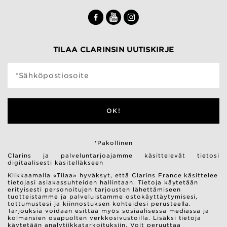
TILAA CLARINSIN UUTISKIRJE
*Sähköpostiosoite
OK!
*Pakollinen
Clarins ja palveluntarjoajamme käsittelevät tietosi
digitaalisesti käsitelläkseen
Klikkaamalla «Tilaa» hyväksyt, että Clarins France käsittelee
tietojasi asiakassuhteiden hallintaan. Tietoja käytetään
erityisesti personoitujen tarjousten lähettämiseen
tuotteistamme ja palveluistamme ostokäyttäytymisesi,
tottumustesi ja kiinnostuksen kohteidesi perusteella.
Tarjouksia voidaan esittää myös sosiaalisessa mediassa ja
kolmansien osapuolten verkkosivustoilla. Lisäksi tietoja
käytetään analytiikkatarkoituksiin. Voit peruuttaa