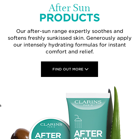
FOR THE FACE:
After Sun
PRODUCTS
Designed with antioxidant protection
Our after-sun range expertly soothes and
softens freshly sunkissed skin. Generously apply
our intensely hydrating formulas for instant
comfort and relief.
FIND OUT MORE
a
h Sun Care
Dry Touch Sun Care
Invisible Sun
A/UVB 50+
Cream UVA/UVB 30
Oil UVA
 ml
11.5 ml
50