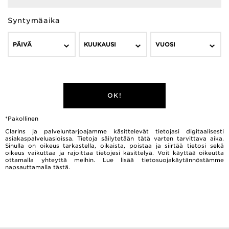
SUITED TO YOUR SKIN
Syntymäaika
PÄIVÄ
KUUKAUSI
VUOSI
FIND THE SUN CARE ROUTINE SUITED TO YOUR
SKIN
OK!
*Pakollinen
Clarins ja palveluntarjoajamme käsittelevät tietojasi digitaalisesti
asiakaspalveluasioissa. Tietoja säilytetään tätä varten tarvittava aika.
Sinulla on oikeus tarkastella, oikaista, poistaa ja siirtää tietosi sekä
oikeus vaikuttaa ja rajoittaa tietojesi käsittelyä. Voit käyttää oikeutta
ottamalla yhteyttä meihin. Lue lisää tietosuojakäytännöstämme
napsauttamalla
tästä.