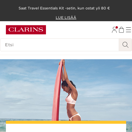
Saat Travel Essentials Kit -setin, kun ostat yli 80 €
SIIRRY SISÄLTÖÖN
LUE LISÄÄ
SIIRRY ALATUNNISTEESEEN
HAKUHISTORIA