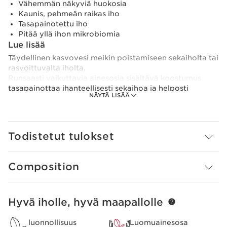
Vähemmän näkyviä huokosia
Kaunis, pehmeän raikas iho
Tasapainotettu iho
Pitää yllä ihon mikrobiomia
Lue lisää
Täydellinen kasvovesi meikin poistamiseen sekaiholta tai
rasvoittuvalta iholta.
Runsaasti vaikuttavia ainesosia sisältävä koostumus
tasapainottaa ihanteellisesti sekaihoa ja helposti
NÄYTÄ LISÄÄ
rasvoittuvaa ihoa. Mesiangervouute torjuu ylimääräistä
talia, ja taikapähkinäuutteella on supistava vaikutus.
Koostumus sisältää myös Clarins [Microbiota Complex]
-yhdistettä, jossa sahraminkukan polyfenolit ja
Todistetut tulokset
merellinen prebiomi auttavat yhdessä ihon mikrobiomia
saavuttamaan tasapainon.
Composition
Ympäristöjalanjäljen pienentämiseksi Clarins on
suunnitellut tuotteelle entistä
ympäristöystävällisemmän pullon ja kevyemmän korkin.
Lisäksi tuotetta voi nyt ostaa ekologisessa
Hyvä iholle, hyvä maapallolle
SIIRRY SISÄLTÖÖN
täyttöpakkauksessa.
Innovaatio
luonnollisuus
Luomuainesosa