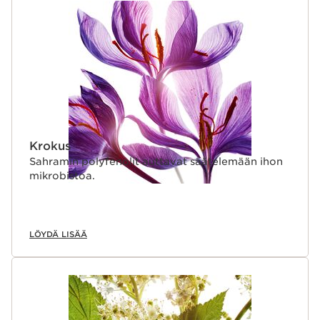
SIIRRY SISÄLTÖÖN
Krokus
Sahramin polyfenolit auttavat säätelemään ihon
mikrobistoa.
LÖYDÄ LISÄÄ