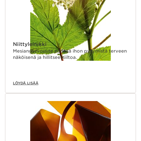
Niittyleinikki
Mesiangervouute edistää ihon pysymistä terveen
näköisenä ja hillitsee kiiltoa.
LÖYDÄ LISÄÄ