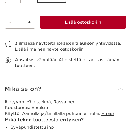
-
1
+
Lisää ostoskoriin
Näytä ostoskori
3 ilmaisia näytteitä jokaisen tilauksen yhteydessä.
Lisää ilmainen näyte ostoskoriin
Ansaitset vähintään
41
pistettä ostaessasi tämän
tuotteen.
Mikä se on?
Ihotyyppi
Yhdistelmä, Rasvainen
Koostumus:
Emulsio
Käyttö:
Aamulla ja/tai illalla puhtaalle iholle.
MITEN?
Mikä tekee tuotteesta erityisen?
Syväpuhdistettu iho