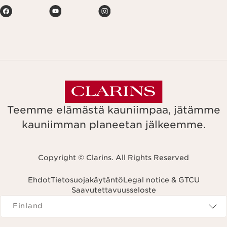
Teemme elämästä kauniimpaa, jätämme
kauniimman planeetan jälkeemme.
Copyright © Clarins. All Rights Reserved
Ehdot
Tietosuojakäytäntö
Legal notice & GTCU
Saavutettavuusseloste
Navigates to
Finland