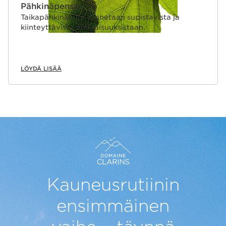
Pähkinäpensas
Taikapähkinäuute tunnetaan supistavista ja
kiinteyttävistä ominaisuuksistaan.
LÖYDÄ LISÄÄ
Kauneusrutiinin
ensimmäinen