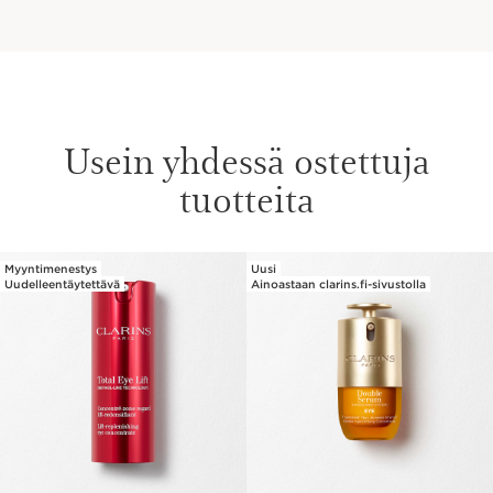
Usein yhdessä ostettuja
tuotteita
Myyntimenestys
Uusi
SIIRRY SISÄLTÖÖN
Uudelleentäytettävä
Ainoastaan clarins.fi-sivustolla