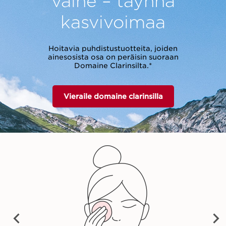
vaihe – täynnä
kasvivoimaa
Hoitavia puhdistustuotteita, joiden
ainesosista osa on peräisin suoraan
Domaine Clarinsilta.*
Vieraile domaine clarinsilla
vet Cleansing Milk
Cleansing Micellar
Total Cleansing 
Water
31,00 €
31,00 €
35,00 €
PRE
NEX
VIO
Osta nyt
Osta nyt
Osta nyt
T