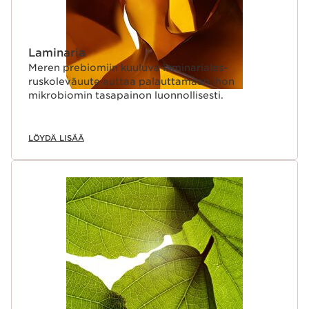
Laminaria
Meren prebiomiin kuuluva laminariales-
ruskoleväuute auttaa palauttamaan ihon
mikrobiomin tasapainon luonnollisesti.
LÖYDÄ LISÄÄ