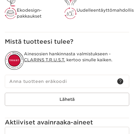
Clarins [MICROBIOTA COMPLEX]
Sahraminkukan polyfenoleja ja
Ekodesign-
Uudelleentäyttömahdollis
merellistä prebiomia sisältävä
pakkaukset
koostumus auttaa säilyttämään
ihon mikrobiomin tasapainon.
Clarins Plus
Mistä tuotteesi tulee?
Kevyt ja miellyttävältä tuntuva kasvovesi saa ihon
tuntumaan raikkaalta.
Ainesosien hankinnasta valmistukseen -
CLARINS T.R.U.S.T.
kertoo sinulle kaiken.
Anna tuotteen eräkoodi
Lähetä
Aktiiviset avainraaka-aineet