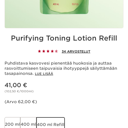
Purifying Toning Lotion Refill
34 ARVOSTELUT
Puhdistava kasvovesi pienentää huokosia ja auttaa
rasvoittumiseen taipuvaisia ihotyyppejä säilyttämään
tasapainonsa.
LUE LISÄÄ
Nykyinen hinta 41,00 €
41,00 €
(102,50 €/1000ml)
(Arvo 62,00 €)
200 ml
400 ml
400 ml Refill