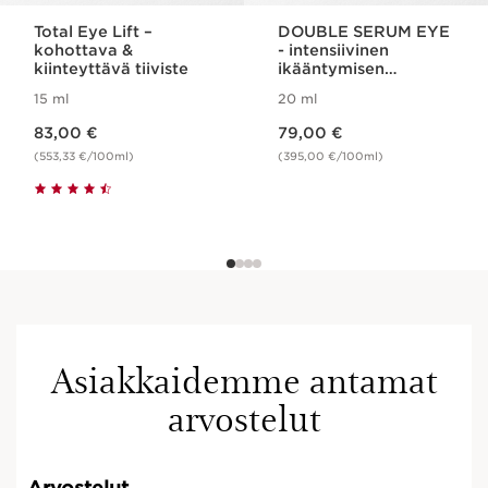
Total Eye Lift –
DOUBLE SERUM EYE
kohottava &
- intensiivinen
kiinteyttävä tiiviste
ikääntymisen
merkkejä ehkäisevä
15 ml
20 ml
silmänympäryshoito
Nykyinen hinta 83,00 €
Nykyinen hinta 79,00 €
83,00 €
79,00 €
(553,33 €/100ml)
(395,00 €/100ml)
Asiakkaidemme antamat
arvostelut