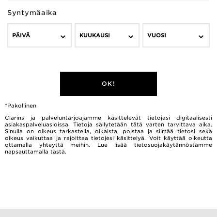
Syntymäaika
PÄIVÄ
KUUKAUSI
VUOSI
OK!
*Pakollinen
Clarins ja palveluntarjoajamme käsittelevät tietojasi digitaalisesti
asiakaspalveluasioissa. Tietoja säilytetään tätä varten tarvittava aika.
Sinulla on oikeus tarkastella, oikaista, poistaa ja siirtää tietosi sekä
oikeus vaikuttaa ja rajoittaa tietojesi käsittelyä. Voit käyttää oikeutta
ottamalla yhteyttä meihin. Lue lisää tietosuojakäytännöstämme
napsauttamalla
tästä.