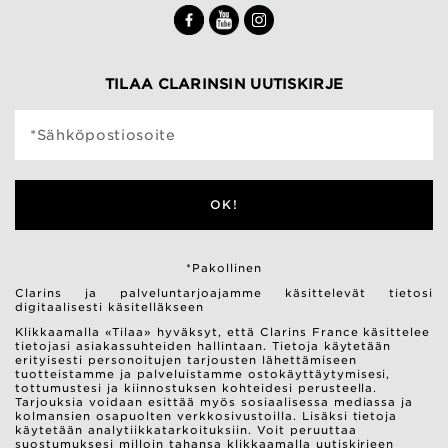
TILAA CLARINSIN UUTISKIRJE
*Sähköpostiosoite
OK!
*Pakollinen
Clarins ja palveluntarjoajamme käsittelevät tietosi
digitaalisesti käsitelläkseen
Klikkaamalla «Tilaa» hyväksyt, että Clarins France käsittelee
tietojasi asiakassuhteiden hallintaan. Tietoja käytetään
erityisesti personoitujen tarjousten lähettämiseen
tuotteistamme ja palveluistamme ostokäyttäytymisesi,
tottumustesi ja kiinnostuksen kohteidesi perusteella.
Tarjouksia voidaan esittää myös sosiaalisessa mediassa ja
kolmansien osapuolten verkkosivustoilla. Lisäksi tietoja
käytetään analytiikkatarkoituksiin. Voit peruuttaa
suostumuksesi milloin tahansa klikkaamalla uutiskirjeen