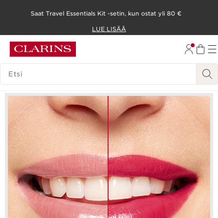
Saat Travel Essentials Kit -setin, kun ostat yli 80 €
SIIRRY SISÄLTÖÖN
LUE LISÄÄ
SIIRRY ALATUNNISTEESEEN
HAKUHISTORIA