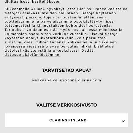
digitaalisesti käsitelläkseen
Klikkaamalla «Tilaa» hyväksyt, että Clarins France käsittelee
tietojasi asiakassuhteiden hallintaan. Tietoja käytetään
erityisesti personoitujen tarjousten lähettämiseen
tuotteistamme ja palveluistamme ostokäyttäytymisesi,
tottumustesi ja kiinnostuksen kohteidesi perusteella.
Tarjouksia voidaan esittää myös sosiaalisessa mediassa ja
kolmansien osapuolten verkkosivustoilla. Lisäksi tietoja
käytetään analytiikkatarkoituksiin. Voit peruuttaa
suostumuksesi milloin tahansa klikkaamalla uutiskirjeen
jokaisessa viestissä olevaa peruutuslinkkiä. Lisätietoa
tietojesi käsittelystä ja oikeuksistasi löydät
tietosuojakäytännöstämme.
TARVITSETKO APUA?
asiakaspalvelu@online.clarins.com
VALITSE VERKKOSIVUSTO
CLARINS FINLAND