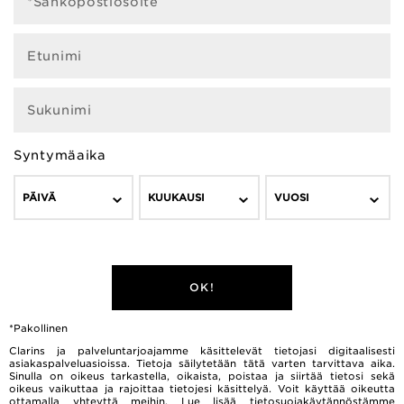
*Sähköpostiosoite
Etunimi
Sukunimi
Syntymäaika
PÄIVÄ
KUUKAUSI
VUOSI
OK!
*Pakollinen
Clarins ja palveluntarjoajamme käsittelevät tietojasi digitaalisesti
asiakaspalveluasioissa. Tietoja säilytetään tätä varten tarvittava aika.
Sinulla on oikeus tarkastella, oikaista, poistaa ja siirtää tietosi sekä
oikeus vaikuttaa ja rajoittaa tietojesi käsittelyä. Voit käyttää oikeutta
ottamalla yhteyttä meihin. Lue lisää tietosuojakäytännöstämme