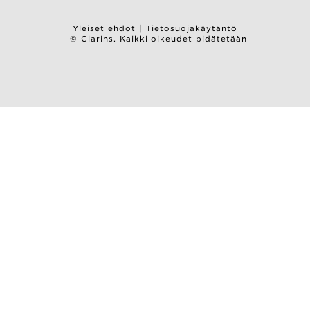
Yleiset ehdot
|
Tietosuojakäytäntö
© Clarins. Kaikki oikeudet pidätetään