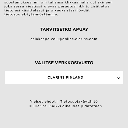
suostumuksesi milloin tahansa klikkaamalla uutiskirjeen
jokaisessa viestissä olevaa peruutuslinkkiä. Lisätietoa
tietojesi käsittelystä ja oikeuksistasi löydät
tietosuojakäytännöstämme.
TARVITSETKO APUA?
asiakaspalvelu@online.clarins.com
VALITSE VERKKOSIVUSTO
CLARINS FINLAND
Yleiset ehdot
|
Tietosuojakäytäntö
© Clarins. Kaikki oikeudet pidätetään