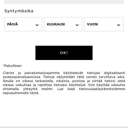
Syntymäaika
PÄIVÄ
KUUKAUSI
VUOSI
OK!
*Pakollinen
Clarins ja palveluntarjoajamme käsittelevät tietojasi digitaalisesti
asiakaspalveluasioissa. Tietoja säilytetään tätä varten tarvittava aika.
Sinulla on oikeus tarkastella, oikaista, poistaa ja siirtää tietosi sekä
oikeus vaikuttaa ja rajoittaa tietojesi käsittelyä. Voit käyttää oikeutta
ottamalla yhteyttä meihin. Lue lisää tietosuojakäytännöstämme
napsauttamalla
tästä.