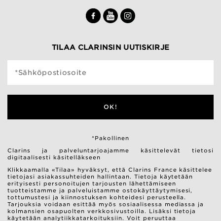
TILAA CLARINSIN UUTISKIRJE
*Sähköpostiosoite
OK!
*Pakollinen
Clarins ja palveluntarjoajamme käsittelevät tietosi
digitaalisesti käsitelläkseen
Klikkaamalla «Tilaa» hyväksyt, että Clarins France käsittelee
tietojasi asiakassuhteiden hallintaan. Tietoja käytetään
erityisesti personoitujen tarjousten lähettämiseen
tuotteistamme ja palveluistamme ostokäyttäytymisesi,
tottumustesi ja kiinnostuksen kohteidesi perusteella.
Tarjouksia voidaan esittää myös sosiaalisessa mediassa ja
kolmansien osapuolten verkkosivustoilla. Lisäksi tietoja
käytetään analytiikkatarkoituksiin. Voit peruuttaa